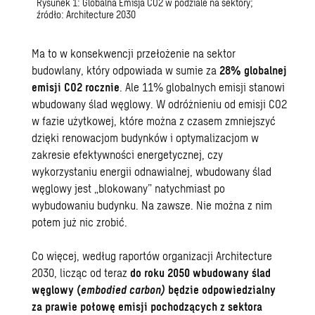
Rysunek 1: Globalna Emisja CO2 w podziale na sektory;
źródło: Architecture 2030
Ma to w konsekwencji przełożenie na sektor
budowlany, który odpowiada w sumie za
28% globalnej
emisji CO2 rocznie
. Ale 11% globalnych emisji stanowi
wbudowany ślad węglowy. W odróżnieniu od emisji CO2
w fazie użytkowej, które można z czasem zmniejszyć
dzięki renowacjom budynków i optymalizacjom w
zakresie efektywności energetycznej, czy
wykorzystaniu energii odnawialnej, wbudowany ślad
węglowy jest „blokowany” natychmiast po
wybudowaniu budynku. Na zawsze. Nie można z nim
potem już nic zrobić.
Co więcej, według raportów organizacji
Architecture
2030
, licząc od teraz
do roku 2050 wbudowany ślad
węglowy (
embodied carbon)
będzie odpowiedzialny
za prawie połowę emisji pochodzących z sektora