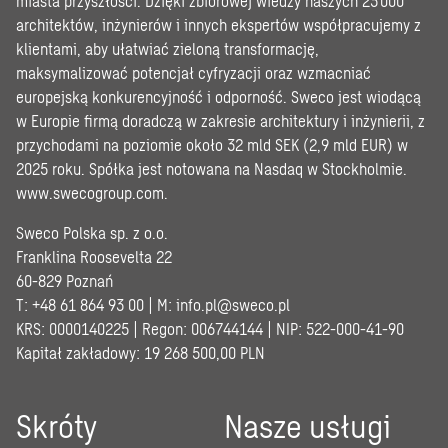
miasta przyszłości. Dzięki zbiorowej wiedzy naszych 23 000
architektów, inżynierów i innych ekspertów współpracujemy z
klientami, aby ułatwiać zieloną transformację,
maksymalizować potencjał cyfryzacji oraz wzmacniać
europejską konkurencyjność i odporność. Sweco jest wiodącą
w Europie firmą doradczą w zakresie architektury i inżynierii, z
przychodami na poziomie około 32 mld SEK (2,9 mld EUR) w
2025 roku. Spółka jest notowana na Nasdaq w Stockholmie.
www.swecogroup.com
.
Sweco Polska sp. z o.o.
Franklina Roosevelta 22
60-829 Poznań
T: +48 61 864 93 00 | M:
info.pl@sweco.pl
KRS: 0000140225 | Regon: 006744144 | NIP: 522-000-41-90
Kapitał zakładowy: 19 268 500,00 PLN
Skróty
Nasze usługi