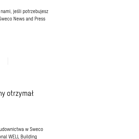
z nami
, jeśli potrzebujesz
Sweco News and Press
ny otrzymał
 Budownictwa w Sweco
ional WELL Building