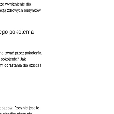
sze wyróżnienie dla
kacją zdrowych budynków
ego pokolenia
o trwać przez pokolenia.
 pokolenie? Jak
i dorastania dla dzieci i
dpadów. Rocznie jest to
 plastiku nigdy nie