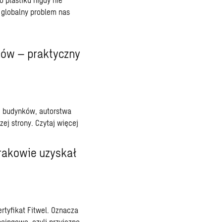
 globalny problem nas
ków – praktyczny
ej budynków, autorstwa
zej strony.
Czytaj więcej
rakowie uzyskał
tyfikat Fitwel. Oznacza
eingowe, czyli przyjazne