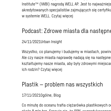
Institute™ (IWBI) nagrodą WELL AP. Jest to najważniej
akredytowanych specjalistów zajmujących się certyfi
w systemie WELL.
Czytaj więcej
Podcast: Zdrowe miasta dla następn
24/11/2021
Urban Insight
Wszystko, co planujemy i budujemy w miastach, powinn
Ale czy nasze miasta naprawdę nadają się na następne
kształtujemy nasze miasta, aby były zdrowymi miejscam
ich rodzin?
Czytaj więcej
Plastik – problem nas wszystkich
17/11/2021
Ogólne, Blog
Co minutę do oceanu trafia ciężarówka plastikowych o
około 8 mln ton. Szacuje się, że 90% wyprodukowanego