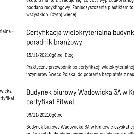
poddano recyklingowy. Zanieczyszczenie plastikiem to
wszystkich.
Czytaj więcej
Certyfikacja wielokryterialna budyn
poradnik branżowy
15/11/2021
Ogólne, Blog
Praktyczny przewodnik po certyfikacji wielokryterialn
inżynierów Sweco Polska, do pobrania bezpłatnie z nas
Budynek biurowy Wadowicka 3A w K
certyfikat Fitwel
08/11/2021
Ogólne
Budynek biurowy Wadowicka 3A w Krakowie uzyskał cer
to, że zostały do niego wprowadzone rozwiązania wellb