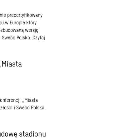
nie precertyfikowany
pu w Europie który
 rozbudowaną wersję
o Sweco Polska.
Czytaj
„Miasta
onferencji ,,Miasta
złości i Sweco Polska.
udowę stadionu