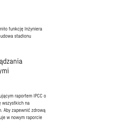
niło funkcję Inżyniera
„Budowa stadionu
ządzania
ymi
mującym raportem IPCC o
 wszystkich na
h. Aby zapewnić zdrową
uje w nowym raporcie