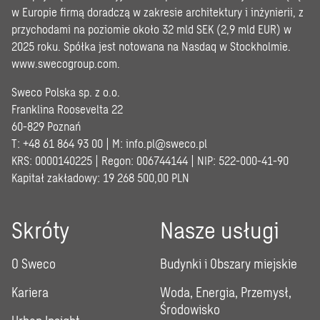
w Europie firmą doradczą w zakresie architektury i inżynierii, z
przychodami na poziomie około 32 mld SEK (2,9 mld EUR) w
2025 roku. Spółka jest notowana na Nasdaq w Stockholmie.
www.swecogroup.com
.
Sweco Polska sp. z o.o.
Franklina Roosevelta 22
60-829 Poznań
T: +48 61 864 93 00 | M:
info.pl@sweco.pl
KRS: 0000140225 | Regon: 006744144 | NIP: 522-000-41-90
Kapitał zakładowy: 19 268 500,00 PLN
Skróty
Nasze usługi
O Sweco
Budynki i Obszary miejskie
Kariera
Woda, Energia, Przemysł,
Środowisko