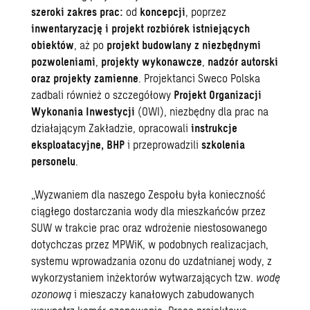
szeroki zakres prac:
od
koncepcji
, poprzez
inwentaryzację i projekt rozbiórek istniejących
obiektów
, aż po
projekt budowlany z niezbędnymi
pozwoleniami
,
projekty wykonawcze
,
nadzór autorski
oraz projekty zamienne
. Projektanci Sweco Polska
zadbali również o szczegółowy
Projekt Organizacji
Wykonania Inwestycji
(OWI), niezbędny dla prac na
działającym Zakładzie, opracowali
instrukcje
eksploatacyjne, BHP
i przeprowadzili
szkolenia
personelu
.
„Wyzwaniem dla naszego Zespołu była konieczność
ciągłego dostarczania wody dla mieszkańców przez
SUW w trakcie prac oraz wdrożenie niestosowanego
dotychczas przez MPWiK, w podobnych realizacjach,
systemu wprowadzania ozonu do uzdatnianej wody, z
wykorzystaniem inżektorów wytwarzających tzw.
wodę
ozonową
i mieszaczy kanałowych zabudowanych