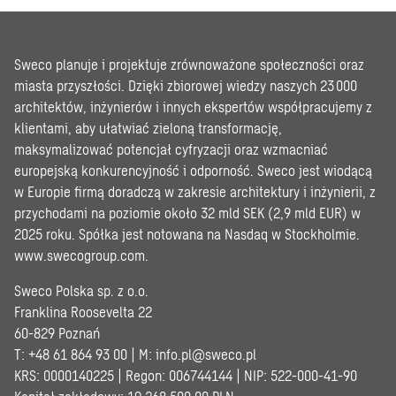
Sweco planuje i projektuje zrównoważone społeczności oraz
miasta przyszłości. Dzięki zbiorowej wiedzy naszych 23 000
architektów, inżynierów i innych ekspertów współpracujemy z
klientami, aby ułatwiać zieloną transformację,
maksymalizować potencjał cyfryzacji oraz wzmacniać
europejską konkurencyjność i odporność. Sweco jest wiodącą
w Europie firmą doradczą w zakresie architektury i inżynierii, z
przychodami na poziomie około 32 mld SEK (2,9 mld EUR) w
2025 roku. Spółka jest notowana na Nasdaq w Stockholmie.
www.swecogroup.com
.
Sweco Polska sp. z o.o.
Franklina Roosevelta 22
60-829 Poznań
T: +48 61 864 93 00 | M:
info.pl@sweco.pl
KRS: 0000140225 | Regon: 006744144 | NIP: 522-000-41-90