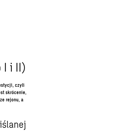
 i II)
tycji, czyli
st skrócenie,
ze rejonu, a
iślanej