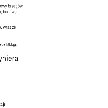
dowy brzegów,
h, budowę
, wraz ze
ece Elbląg.
yniera
cji