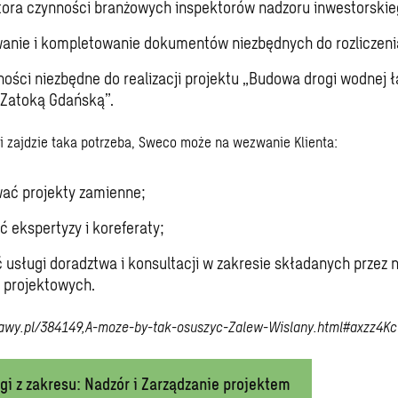
ora czynności branżowych inspektorów nadzoru inwestorskie
anie i kompletowanie dokumentów niezbędnych do rozliczenia
ności niezbędne do realizacji projektu „Budowa drogi wodnej 
 Zatoką Gdańską”.
i zajdzie taka potrzeba, Sweco może na wezwanie Klienta:
ać projekty zamienne;
 ekspertyzy i koreferaty;
 usługi doradztwa i konsultacji w zakresie składanych przez 
 projektowych.
lawy.pl/384149,A-moze-by-tak-osuszyc-Zalew-Wislany.html#axzz4K
gi z zakresu: Nadzór i Zarządzanie projektem