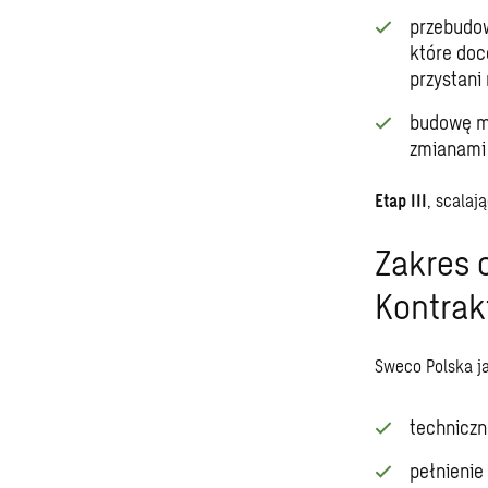
przebudow
które do
przystani
budowę m
zmianami
Etap III
, scalaj
Zakres 
Kontrak
Sweco Polska ja
techniczn
pełnienie