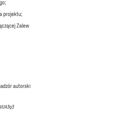
go;
 projektu;
łączącej Zalew
nadzór autorski
cVUA3q3