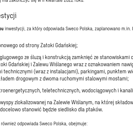
stycji
pu
inwestycji, za który odpowiada Sweco Polska, zaplanowano m.in.
onowego od strony Zatoki Gdańskiej;
glugowego ze śluzą i konstrukcją zamknięć ze stanowiskami 
toki Gdańskiej i Zalewu Wiślanego wraz z oznakowaniem nawi
 technicznymi (wraz z instalacjami), parkingami, punktem 
ładem drogowym z dwoma ruchomymi stalowymi mostami;
ktroenergetycznych, teletechnicznych, wodociągowych i kanal
 wyspy zlokalizowanej na Zalewie Wiślanym, na której składo
 docelowo stanowić będzie siedlisko dla ptaków.
y również odpowiada Sweco Polska, obejmuje: