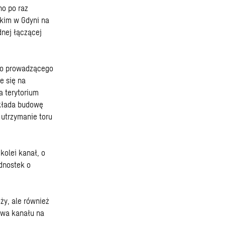
no po raz
kim w Gdyni na
dnej łączącej
ego prowadzącego
e się na
a terytorium
kłada budowę
 utrzymanie toru
kolei kanał, o
ednostek o
ży, ale również
owa kanału na