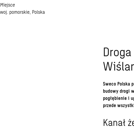
Miejsce
woj. pomorskie, Polska
Droga
Wiślan
Sweco Polska pe
budowy drogi w
pogłębienie i u
przede wszystk
Kanał ż