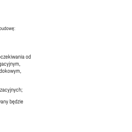
 budowę:
oczekiwania od
gacyjnym,
widokowym,
izacyjnych;
wany będzie