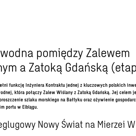
 wodna pomiędzy Zalewem
ym a Zatoką Gdańską (etap I
łni funkcję Inżyniera Kontraktu jednej z kluczowych polskich inwes
odnej, która połączy Zalew Wiślany z Zatoką Gdańską. Jej celem je
proszczenie szlaku morskiego na Bałtyku oraz ożywienie gospodarc
im portu w Elblągu.
eglugowy Nowy Świat na Mierzei W