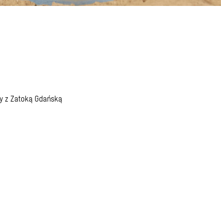
owych
tycji
y z Zatoką Gdańską