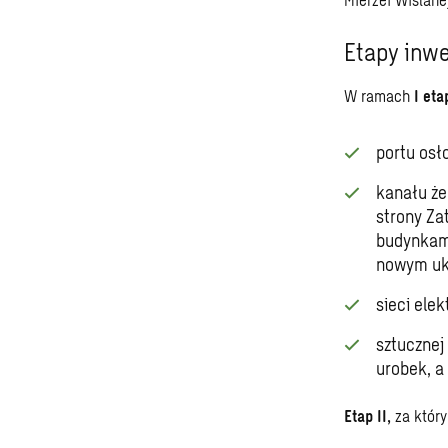
Etapy inwe
W ramach
I eta
portu osł
kanału że
strony Za
budynkami
nowym uk
sieci ele
sztucznej
urobek, a
Etap II,
za któr