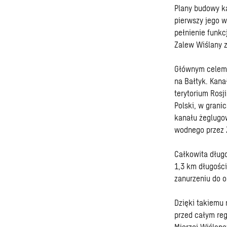
Plany budowy ka
pierwszy jego 
pełnienie funkcj
Zalew Wiślany 
Głównym celem p
na Bałtyk. Kana
terytorium Rosj
Polski, w gran
kanału żeglugow
wodnego przez Z
Całkowita długo
1,3 km długości
zanurzeniu do o
Dzięki takiemu 
przed całym reg
Mierzei Wiślane