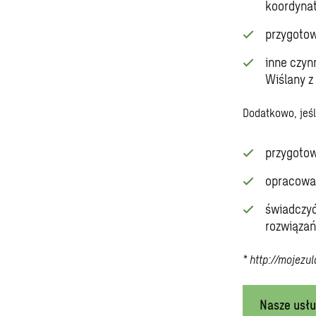
koordynat
przygotow
inne czyn
Wiślany z
Dodatkowo, jeśl
przygotow
opracować
świadczyć
rozwiązań
*
http://mojezu
Nasze usłu