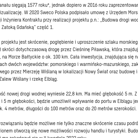
nału sięgają 1577 roku*, jednak dopiero w 2016 roku zaprezentowa
wizualizację. W 2020 Sweco Polska podpisało umowę z Urzędem Mors
i Inżyniera Kontraktu przy realizacji projektu p.n.: „Budowa drogi wo
z Zatoką Gdańską” część 1.
rojektu jest skrócenie, pogłębienie i uproszczenie szlaku morski
ł skróci dotychczasową drogę przez Cieśninę Piławską, która znajduj
i, na Morze Bałtyckie o ok. 100 km. Cała inwestycja, znajdująca się n
icach dwóch województw: pomorskiego i warmińsko-mazurskiego, za
ego przez Mierzeję Wiślaną w lokalizacji Nowy Świat oraz budowę i
alew Wiślany i rzekę Elbląg.
ść nowej drogi wodnej wyniesie 22,8 km. Ma mieć głębokość 5 m. Z 
 i 5 m głębokości, będzie umożliwił wpływanie do portu w Elblągu j
k. 4 metrów, długości do 100 metrów oraz do 20 metrów szerokości.
rozwiązaniu będzie możliwe nie tylko znaczne skrócenie czasu podró
ionem otworzą się nowe możliwości rozwoju handlu i turystyki. Bud
j ma zakończyć się w II kwartale 2022 roku.