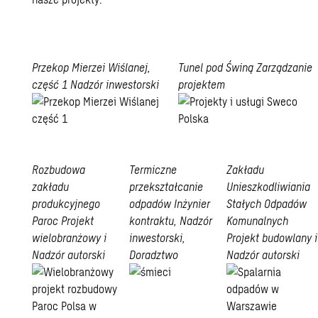
Przekop Mierzei Wiślanej,
Tunel pod Świną
Zarządzanie
część 1
Nadzór inwestorski
projektem
Przekop
Tunel
Mierzei
pod
Wiślanej
Rozbudowa
Termiczne
Świną
Zakładu
zakładu
przekształcanie
Unieszkodliwiania
produkcyjnego
odpadów
Inżynier
Stałych Odpadów
Paroc
Projekt
kontraktu, Nadzór
Komunalnych
wielobranżowy i
inwestorski,
Projekt budowlany i
Nadzór autorski
Doradztwo
Nadzór autorski
Termiczne
przekształcanie