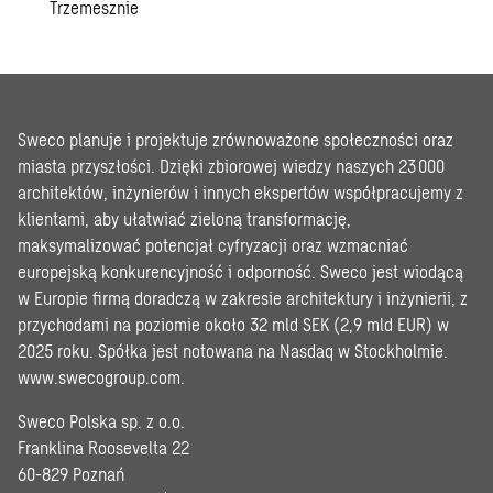
odpadów
Spalarnia
Projekt
–
odpadów
rozbudowy
różne
komunalnych
zakładu
inwestycje
w
Paroc
Warszawie
Sweco planuje i projektuje zrównoważone społeczności oraz
w
miasta przyszłości. Dzięki zbiorowej wiedzy naszych 23 000
Trzemesznie
architektów, inżynierów i innych ekspertów współpracujemy z
klientami, aby ułatwiać zieloną transformację,
maksymalizować potencjał cyfryzacji oraz wzmacniać
europejską konkurencyjność i odporność. Sweco jest wiodącą
w Europie firmą doradczą w zakresie architektury i inżynierii, z
przychodami na poziomie około 32 mld SEK (2,9 mld EUR) w
2025 roku. Spółka jest notowana na Nasdaq w Stockholmie.
www.swecogroup.com
.
Sweco Polska sp. z o.o.
Franklina Roosevelta 22
60-829 Poznań