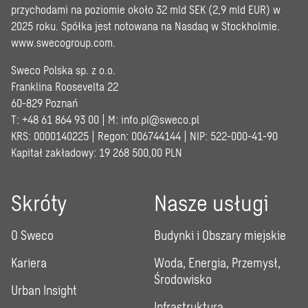
przychodami na poziomie około 32 mld SEK (2,9 mld EUR) w
2025 roku. Spółka jest notowana na Nasdaq w Stockholmie.
www.swecogroup.com
.
Sweco Polska sp. z o.o.
Franklina Roosevelta 22
60-829 Poznań
T: +48 61 864 93 00 | M:
info.pl@sweco.pl
KRS: 0000140225 | Regon: 006744144 | NIP: 522-000-41-90
Kapitał zakładowy: 19 268 500,00 PLN
Skróty
Nasze usługi
O Sweco
Budynki i Obszary miejskie
Kariera
Woda, Energia, Przemysł,
Środowisko
Urban Insight
Infrastruktura