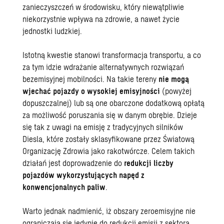
zanieczyszczeń w środowisku, który niewątpliwie
niekorzystnie wpływa na zdrowie, a nawet życie
jednostki ludzkiej.
Istotną kwestie stanowi transformacja transportu, a co
za tym idzie wdrażanie alternatywnych rozwiązań
bezemisyjnej mobilności. Na takie tereny
nie mogą
wjechać pojazdy o wysokiej emisyjności
(powyżej
dopuszczalnej) lub są one obarczone dodatkową opłatą
za możliwość poruszania się w danym obrębie. Dzieje
się tak z uwagi na emisję z tradycyjnych silników
Diesla, które zostały sklasyfikowane przez Światową
Organizację Zdrowia jako rakotwórcze. Celem takich
działań jest doprowadzenie do
redukcji liczby
pojazdów wykorzystujących napęd z
konwencjonalnych paliw
.
Warto jednak nadmienić, iż obszary zeroemisyjne nie
ograniczają się jedynie do redukcji emisji z sektora