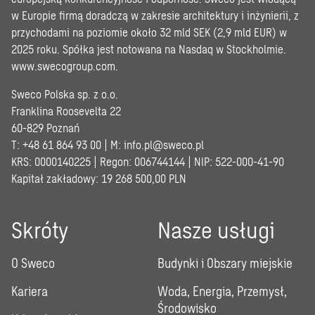
w Europie firmą doradczą w zakresie architektury i inżynierii, z
przychodami na poziomie około 32 mld SEK (2,9 mld EUR) w
2025 roku. Spółka jest notowana na Nasdaq w Stockholmie.
www.swecogroup.com
.
Sweco Polska sp. z o.o.
Franklina Roosevelta 22
60-829 Poznań
T: +48 61 864 93 00 | M:
info.pl@sweco.pl
KRS: 0000140225 | Regon: 006744144 | NIP: 522-000-41-90
Kapitał zakładowy: 19 268 500,00 PLN
Skróty
Nasze usługi
O Sweco
Budynki i Obszary miejskie
Kariera
Woda, Energia, Przemysł,
Środowisko