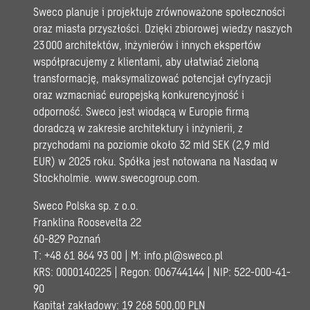
Sweco planuje i projektuje zrównoważone społeczności
oraz miasta przyszłości. Dzięki zbiorowej wiedzy naszych
23 000 architektów, inżynierów i innych ekspertów
współpracujemy z klientami, aby ułatwiać zieloną
transformację, maksymalizować potencjał cyfryzacji
oraz wzmacniać europejską konkurencyjność i
odporność. Sweco jest wiodącą w Europie firmą
doradczą w zakresie architektury i inżynierii, z
przychodami na poziomie około 32 mld SEK (2,9 mld
EUR) w 2025 roku. Spółka jest notowana na Nasdaq w
Stockholmie.
www.swecogroup.com
.
Sweco Polska sp. z o.o.
Franklina Roosevelta 22
60-829 Poznań
T: +48 61 864 93 00 | M:
info.pl@sweco.pl
KRS: 0000140225 | Regon: 006744144 | NIP: 522-000-41-
90
Kapitał zakładowy: 19 268 500,00 PLN