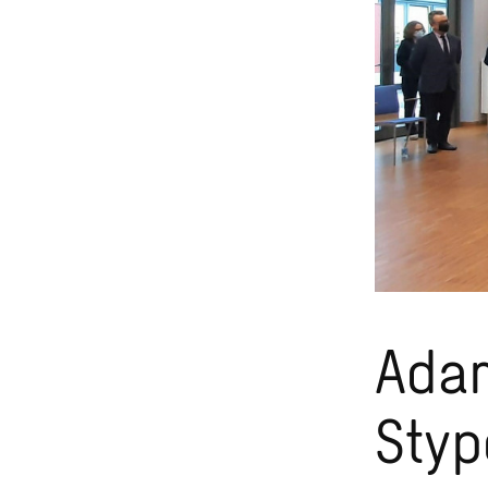
Adam
Styp