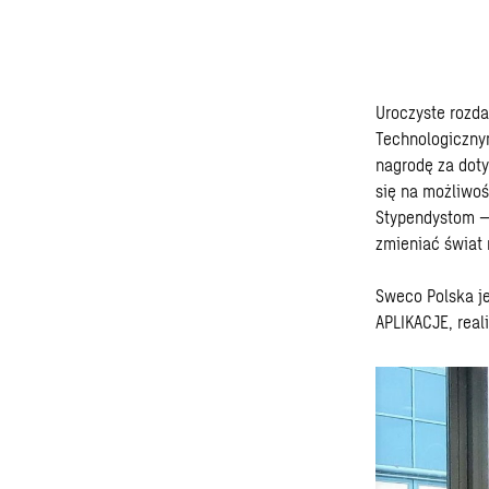
Uroczyste rozd
Technologicznym
nagrodę za doty
się na możliwoś
Stypendystom – 
zmieniać świat 
Sweco Polska je
APLIKACJE, rea