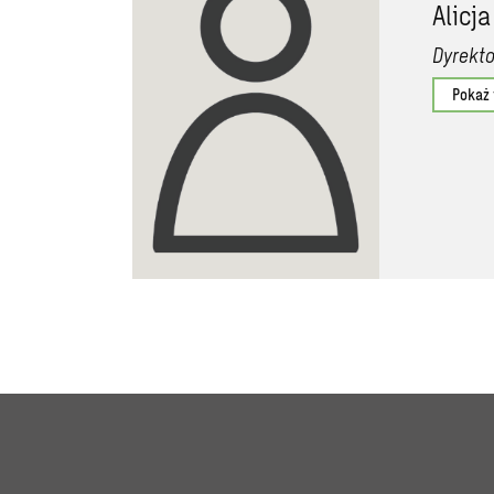
Alicj
Dyrekt
Pokaż