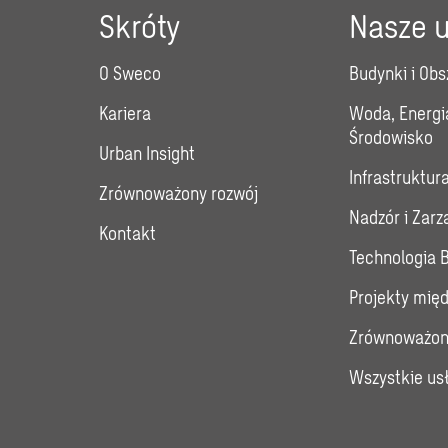
Skróty
Nasze u
O Sweco
Budynki i Obs
Kariera
Woda, Energi
Środowisko
Urban Insight
Infrastruktur
Zrównoważony rozwój
Nadzór i Zar
Kontakt
Technologia 
Projekty mię
Zrównoważon
Wszystkie us