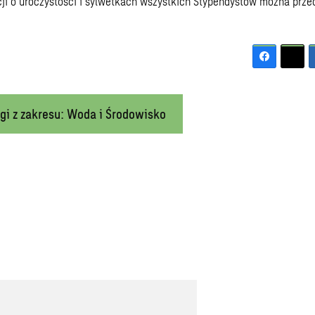
ji o uroczystości i sylwetkach wszystkich Stypendystów można prz
gi z zakresu: Woda i Środowisko