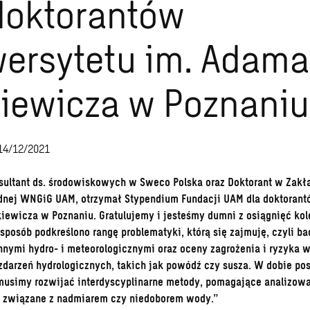
doktorantów
ersytetu im. Adama
iewicza w Poznaniu
14/12/2021
sultant ds. środowiskowych w Sweco Polska oraz Doktorant w Zakła
nej WNGiG UAM, otrzymał Stypendium Fundacji UAM dla doktorant
iewicza w Poznaniu. Gratulujemy i jesteśmy dumni z osiągnięć kole
 sposób podkreślono rangę problematyki, którą się zajmuję, czyli 
nymi hydro- i meteorologicznymi oraz oceny zagrożenia i ryzyka 
zdarzeń hydrologicznych, takich jak powódź czy susza. W dobie po
musimy rozwijać interdyscyplinarne metody, pomagające analizow
a związane z nadmiarem czy niedoborem wody.”