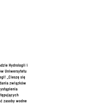
dzie Hydrologii i
ów Uniwersytetu
gi! „Cieszę się
badania związków
wystąpienia
stępujących
ać zasoby wodne