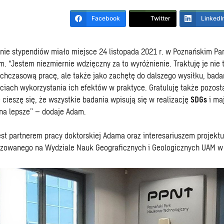
Facebook
Twitter
LinkedI
anie stypendiów miało miejsce 24 listopada 2021 r. w Poznańskim P
. “Jestem niezmiernie wdzięczny za to wyróżnienie. Traktuję je nie 
chczasową pracę, ale także jako zachętę do dalszego wysiłku, bada
ciach wykorzystania ich efektów w praktyce. Gratuluję także pozos
cieszę się, że wszystkie badania wpisują się w realizację
SDGs
i maj
na lepsze” – dodaje Adam.
st partnerem pracy doktorskiej Adama oraz interesariuszem projekt
lizowanego na Wydziale Nauk Geograficznych i Geologicznych UAM w