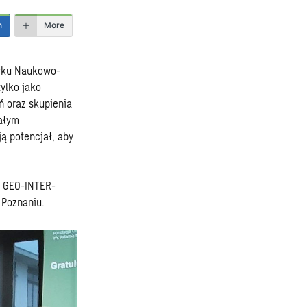
n
More
arku Naukowo-
tylko jako
ń oraz skupienia
tałym
ą potencjał, aby
u GEO-INTER-
 Poznaniu.