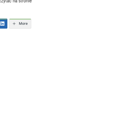
eczytać na
stronie
More