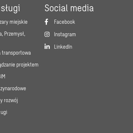
sługi
Social media
zary miejskie
Facebook
a, Przemysł,
Instagram
LinkedIn
a transportowa
ządzanie projektem
BIM
dzynarodowe
y rozwój
ługi