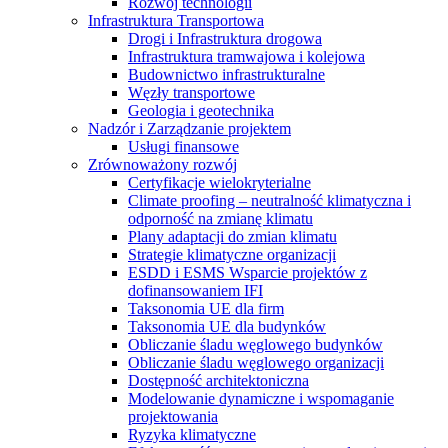
Rozwój technologii
Infrastruktura Transportowa
Drogi i Infrastruktura drogowa
Infrastruktura tramwajowa i kolejowa
Budownictwo infrastrukturalne
Węzły transportowe
Geologia i geotechnika
Nadzór i Zarządzanie projektem
Usługi finansowe
Zrównoważony rozwój
Certyfikacje wielokryterialne
Climate proofing – neutralność klimatyczna i
odporność na zmianę klimatu
Plany adaptacji do zmian klimatu
Strategie klimatyczne organizacji
ESDD i ESMS Wsparcie projektów z
dofinansowaniem IFI
Taksonomia UE dla firm
Taksonomia UE dla budynków
Obliczanie śladu węglowego budynków
Obliczanie śladu węglowego organizacji
Dostępność architektoniczna
Modelowanie dynamiczne i wspomaganie
projektowania
Ryzyka klimatyczne