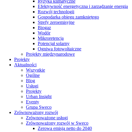
Ryzyka klimatyczne
Efektywność energetyczna i zarządzanie energią
Rozwój technologii
Gospodarka obiegu zamkniętego
Strefy zeroemisyjne
Biogaz
Wodór
Mikroretencja
Potencjał solarny
Ogniwa fotowoltaiczne
Projekty międzynarodowe
Projekty
Aktualności
Wszystkie
Ogólne
Blog
Usługi
Projekty
Urban Insight
Eventy
Grupa Sweco
Zrównoważony rozwój
Zrównoważone usługi
Zrównoważony rozwój w Sweco
Zerowa emisja netto do 2040