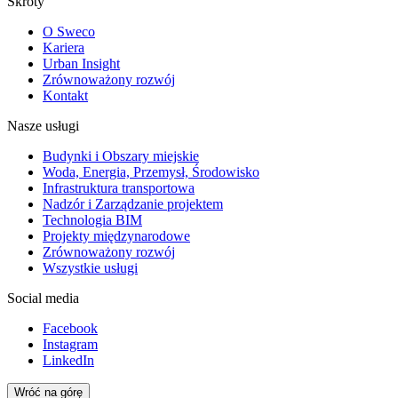
Skróty
O Sweco
Kariera
Urban Insight
Zrównoważony rozwój
Kontakt
Nasze usługi
Budynki i Obszary miejskie
Woda, Energia, Przemysł, Środowisko
Infrastruktura transportowa
Nadzór i Zarządzanie projektem
Technologia BIM
Projekty międzynarodowe
Zrównoważony rozwój
Wszystkie usługi
Social media
Facebook
Instagram
LinkedIn
Wróć na górę