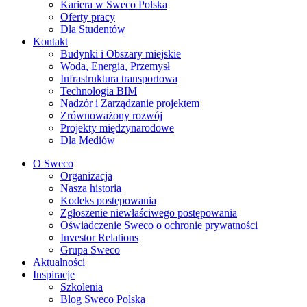
Kariera w Sweco Polska
Oferty pracy
Dla Studentów
Kontakt
Budynki i Obszary miejskie
Woda, Energia, Przemysł
Infrastruktura transportowa
Technologia BIM
Nadzór i Zarządzanie projektem
Zrównoważony rozwój
Projekty międzynarodowe
Dla Mediów
O Sweco
Organizacja
Nasza historia
Kodeks postępowania
Zgłoszenie niewłaściwego postępowania
Oświadczenie Sweco o ochronie prywatności
Investor Relations
Grupa Sweco
Aktualności
Inspiracje
Szkolenia
Blog Sweco Polska