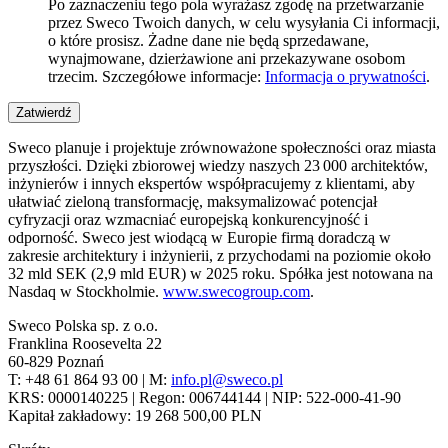
Po zaznaczeniu tego pola wyrażasz zgodę na przetwarzanie
przez Sweco Twoich danych, w celu wysyłania Ci informacji,
o które prosisz. Żadne dane nie będą sprzedawane,
wynajmowane, dzierżawione ani przekazywane osobom
trzecim. Szczegółowe informacje:
Informacja o prywatności
.
Zatwierdź
Sweco planuje i projektuje zrównoważone społeczności oraz miasta
przyszłości. Dzięki zbiorowej wiedzy naszych 23 000 architektów,
inżynierów i innych ekspertów współpracujemy z klientami, aby
ułatwiać zieloną transformację, maksymalizować potencjał
cyfryzacji oraz wzmacniać europejską konkurencyjność i
odporność. Sweco jest wiodącą w Europie firmą doradczą w
zakresie architektury i inżynierii, z przychodami na poziomie około
32 mld SEK (2,9 mld EUR) w 2025 roku. Spółka jest notowana na
Nasdaq w Stockholmie.
www.swecogroup.com
.
Sweco Polska sp. z o.o.
Franklina Roosevelta 22
60-829 Poznań
T: +48 61 864 93 00 | M:
info.pl@sweco.pl
KRS: 0000140225 | Regon: 006744144 | NIP: 522-000-41-90
Kapitał zakładowy: 19 268 500,00 PLN