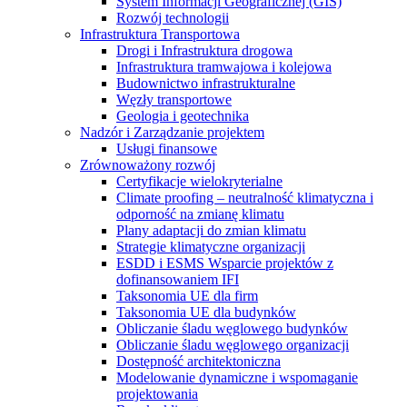
System Informacji Geograficznej (GIS)
Rozwój technologii
Infrastruktura Transportowa
Drogi i Infrastruktura drogowa
Infrastruktura tramwajowa i kolejowa
Budownictwo infrastrukturalne
Węzły transportowe
Geologia i geotechnika
Nadzór i Zarządzanie projektem
Usługi finansowe
Zrównoważony rozwój
Certyfikacje wielokryterialne
Climate proofing – neutralność klimatyczna i
odporność na zmianę klimatu
Plany adaptacji do zmian klimatu
Strategie klimatyczne organizacji
ESDD i ESMS Wsparcie projektów z
dofinansowaniem IFI
Taksonomia UE dla firm
Taksonomia UE dla budynków
Obliczanie śladu węglowego budynków
Obliczanie śladu węglowego organizacji
Dostępność architektoniczna
Modelowanie dynamiczne i wspomaganie
projektowania