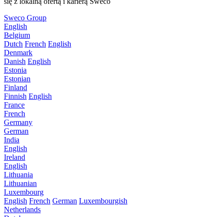
się z lokalną ofertą i karierą Sweco
Sweco Group
English
Belgium
Dutch
French
English
Denmark
Danish
English
Estonia
Estonian
Finland
Finnish
English
France
French
Germany
German
India
English
Ireland
English
Lithuania
Lithuanian
Luxembourg
English
French
German
Luxembourgish
Netherlands