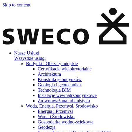
Skip to content
Nasze Usługi
Wszystkie usługi
Budynki i Obszary miejskie
Certyfikacje wielokryterialne
Architektura
Konstrukcje budynków
Geologia i geotechnika
Technologia BIM
Instalacje wewnątrzbudynkowe
Zrównoważona urbanistyka
Woda, Energia, Przemysł, Środowisko
Energia i Przemysł
Woda i Środowisko
Gospodarka wodno-ściekowa
Geodezja