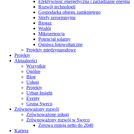
Efektywność energetyczna i zarządzanie energią
Rozwój technologii
Gospodarka obiegu zamkniętego
Strefy zeroemisyjne
Biogaz
Wodór
Mikroretencja
Potencjał solarny
Ogniwa fotowoltaiczne
Projekty międzynarodowe
Projekty
Aktualności
Wszystkie
Ogólne
Blog
Usługi
Projekty
Urban Insight
Eventy
Grupa Sweco
Zrównoważony rozwój
Zrównoważone usługi
Zrównoważony rozwój w Sweco
Zerowa emisja netto do 2040
Kariera