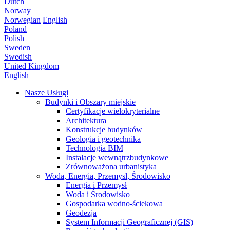
Dutch
Norway
Norwegian
English
Poland
Polish
Sweden
Swedish
United Kingdom
English
Nasze Usługi
Budynki i Obszary miejskie
Certyfikacje wielokryterialne
Architektura
Konstrukcje budynków
Geologia i geotechnika
Technologia BIM
Instalacje wewnątrzbudynkowe
Zrównoważona urbanistyka
Woda, Energia, Przemysł, Środowisko
Energia i Przemysł
Woda i Środowisko
Gospodarka wodno-ściekowa
Geodezja
System Informacji Geograficznej (GIS)