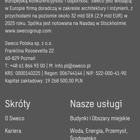
europejską konkurencyjność i odporność. Sweco jest wiodącą
w Europie firmą doradczą w zakresie architektury i inżynierii, z
przychodami na poziomie około 32 mld SEK (2,9 mld EUR) w
2025 roku. Spółka jest notowana na Nasdaq w Stockholmie.
www.swecogroup.com
.
Sweco Polska sp. z o.o.
Franklina Roosevelta 22
60-829 Poznań
T: +48 61 864 93 00 | M:
info.pl@sweco.pl
KRS: 0000140225 | Regon: 006744144 | NIP: 522-000-41-90
Kapitał zakładowy: 19 268 500,00 PLN
Skróty
Nasze usługi
O Sweco
Budynki i Obszary miejskie
Kariera
Woda, Energia, Przemysł,
Środowisko