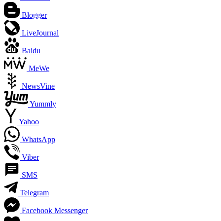
Blogger
LiveJournal
Baidu
MeWe
NewsVine
Yummly
Yahoo
WhatsApp
Viber
SMS
Telegram
Facebook Messenger