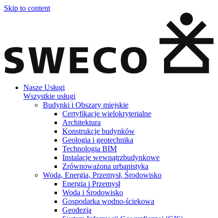
Skip to content
Nasze Usługi
Wszystkie usługi
Budynki i Obszary miejskie
Certyfikacje wielokryterialne
Architektura
Konstrukcje budynków
Geologia i geotechnika
Technologia BIM
Instalacje wewnątrzbudynkowe
Zrównoważona urbanistyka
Woda, Energia, Przemysł, Środowisko
Energia i Przemysł
Woda i Środowisko
Gospodarka wodno-ściekowa
Geodezja