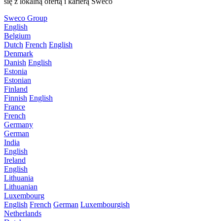
się z lokalną ofertą i karierą Sweco
Sweco Group
English
Belgium
Dutch
French
English
Denmark
Danish
English
Estonia
Estonian
Finland
Finnish
English
France
French
Germany
German
India
English
Ireland
English
Lithuania
Lithuanian
Luxembourg
English
French
German
Luxembourgish
Netherlands