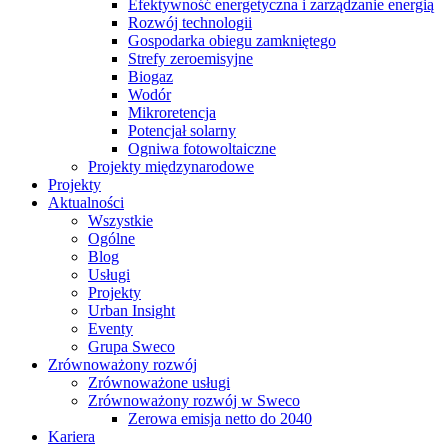
Efektywność energetyczna i zarządzanie energią
Rozwój technologii
Gospodarka obiegu zamkniętego
Strefy zeroemisyjne
Biogaz
Wodór
Mikroretencja
Potencjał solarny
Ogniwa fotowoltaiczne
Projekty międzynarodowe
Projekty
Aktualności
Wszystkie
Ogólne
Blog
Usługi
Projekty
Urban Insight
Eventy
Grupa Sweco
Zrównoważony rozwój
Zrównoważone usługi
Zrównoważony rozwój w Sweco
Zerowa emisja netto do 2040
Kariera