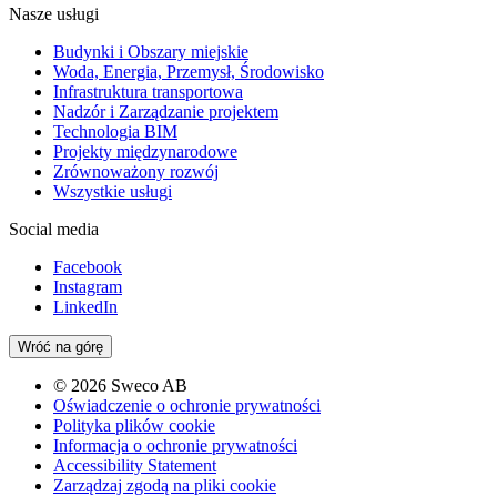
Nasze usługi
Budynki i Obszary miejskie
Woda, Energia, Przemysł, Środowisko
Infrastruktura transportowa
Nadzór i Zarządzanie projektem
Technologia BIM
Projekty międzynarodowe
Zrównoważony rozwój
Wszystkie usługi
Social media
Facebook
Instagram
LinkedIn
Wróć na górę
© 2026 Sweco AB
Oświadczenie o ochronie prywatności
Polityka plików cookie
Informacja o ochronie prywatności
Accessibility Statement
Zarządzaj zgodą na pliki cookie