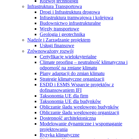
Rozwój technologii
Infrastruktura Transportowa
Drogi i Infrastruktura drogowa
Infrastruktura tramwajowa i kolejowa
Budownictwo infrastrukturalne
Węzły transportowe
Geologia i geotechnika
Nadzór i Zarządzanie projektem
Usługi finansowe
Zrównoważony rozwój
Certyfikacje wielokryterialne
Climate proofing – neutralność klimatyczna i
odporność na zmianę klimatu
Plany adaptacji do zmian klimatu
Strategie klimatyczne organizacji
ESDD i ESMS Wsparcie projektów z
dofinansowaniem IFI
Taksonomia UE dla firm
Taksonomia UE dla budynków
Obliczanie śladu węglowego budynków
Obliczanie śladu węglowego organizacji
Dostępność architektoniczna
Modelowanie dynamiczne i wspomaganie
projektowania
Ryzyka klimatyczne