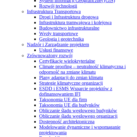
System Informacji Geograficznej (GIS)
Rozwój technologii
Infrastruktura Transportowa
Drogi i Infrastruktura drogowa
Infrastruktura tramwajowa i kolejowa
Budownictwo infrastrukturalne
Węzły transportowe
Geologia i geotechnika
Nadzór i Zarządzanie projektem
Usługi finansowe
Zrównoważony rozwój
Certyfikacje wielokryterialne
Climate proofing – neutralność klimatyczna i
odporność na zmianę klimatu
Plany adaptacji do zmian klimatu
Strategie klimatyczne organizacji
ESDD i ESMS Wsparcie projektów z
dofinansowaniem IFI
Taksonomia UE dla firm
Taksonomia UE dla budynków
Obliczanie śladu węglowego budynków
Obliczanie śladu węglowego organizacji
Dostępność architektoniczna
Modelowanie dynamiczne i wspomaganie
projektowania