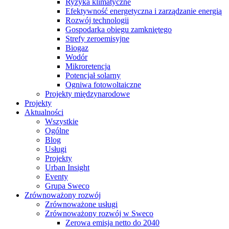
Ryzyka klimatyczne
Efektywność energetyczna i zarządzanie energią
Rozwój technologii
Gospodarka obiegu zamkniętego
Strefy zeroemisyjne
Biogaz
Wodór
Mikroretencja
Potencjał solarny
Ogniwa fotowoltaiczne
Projekty międzynarodowe
Projekty
Aktualności
Wszystkie
Ogólne
Blog
Usługi
Projekty
Urban Insight
Eventy
Grupa Sweco
Zrównoważony rozwój
Zrównoważone usługi
Zrównoważony rozwój w Sweco
Zerowa emisja netto do 2040