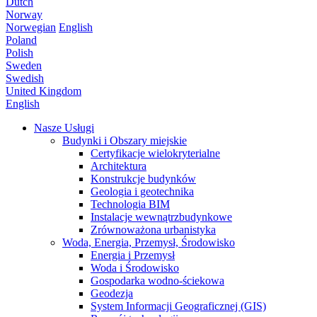
Dutch
Norway
Norwegian
English
Poland
Polish
Sweden
Swedish
United Kingdom
English
Nasze Usługi
Budynki i Obszary miejskie
Certyfikacje wielokryterialne
Architektura
Konstrukcje budynków
Geologia i geotechnika
Technologia BIM
Instalacje wewnątrzbudynkowe
Zrównoważona urbanistyka
Woda, Energia, Przemysł, Środowisko
Energia i Przemysł
Woda i Środowisko
Gospodarka wodno-ściekowa
Geodezja
System Informacji Geograficznej (GIS)