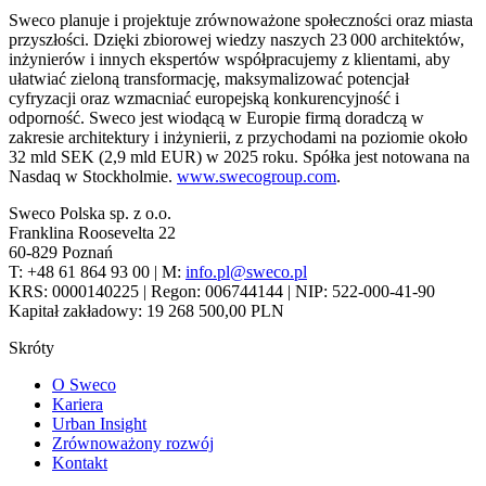
Sweco planuje i projektuje zrównoważone społeczności oraz miasta
przyszłości. Dzięki zbiorowej wiedzy naszych 23 000 architektów,
inżynierów i innych ekspertów współpracujemy z klientami, aby
ułatwiać zieloną transformację, maksymalizować potencjał
cyfryzacji oraz wzmacniać europejską konkurencyjność i
odporność. Sweco jest wiodącą w Europie firmą doradczą w
zakresie architektury i inżynierii, z przychodami na poziomie około
32 mld SEK (2,9 mld EUR) w 2025 roku. Spółka jest notowana na
Nasdaq w Stockholmie.
www.swecogroup.com
.
Sweco Polska sp. z o.o.
Franklina Roosevelta 22
60-829 Poznań
T: +48 61 864 93 00 | M:
info.pl@sweco.pl
KRS: 0000140225 | Regon: 006744144 | NIP: 522-000-41-90
Kapitał zakładowy: 19 268 500,00 PLN
Skróty
O Sweco
Kariera
Urban Insight
Zrównoważony rozwój
Kontakt