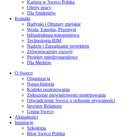
Kariera w Sweco Polska
Oferty pracy
Dla Studentów
Kontakt
Budynki i Obszary miejskie
Woda, Energia, Przemysł
Infrastruktura transportowa
Technologia BIM
Nadzór i Zarządzanie projektem
Zrównoważony rozwój
Projekty międzynarodowe
Dla Mediów
O Sweco
Organizacja
Nasza historia
Kodeks postępowania
Zgłoszenie niewłaściwego postępowania
Oświadczenie Sweco o ochronie prywatności
Investor Relations
Grupa Sweco
Aktualności
Inspiracje
Szkolenia
Blog Sweco Polska