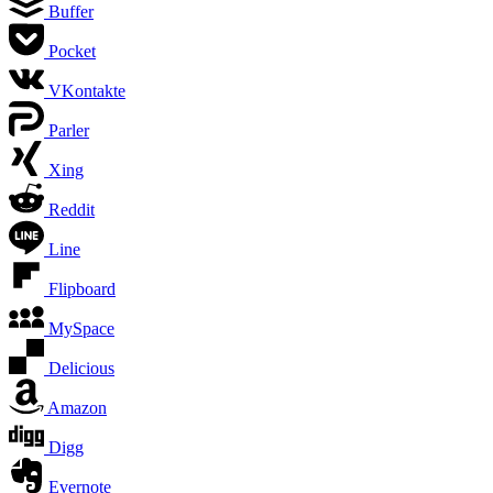
Buffer
Pocket
VKontakte
Parler
Xing
Reddit
Line
Flipboard
MySpace
Delicious
Amazon
Digg
Evernote