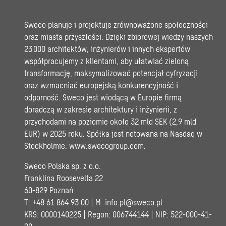
Sweco planuje i projektuje zrównoważone społeczności
oraz miasta przyszłości. Dzięki zbiorowej wiedzy naszych
23 000 architektów, inżynierów i innych ekspertów
współpracujemy z klientami, aby ułatwiać zieloną
transformację, maksymalizować potencjał cyfryzacji
oraz wzmacniać europejską konkurencyjność i
odporność. Sweco jest wiodącą w Europie firmą
doradczą w zakresie architektury i inżynierii, z
przychodami na poziomie około 32 mld SEK (2,9 mld
EUR) w 2025 roku. Spółka jest notowana na Nasdaq w
Stockholmie.
www.swecogroup.com
.
Sweco Polska sp. z o.o.
Franklina Roosevelta 22
60-829 Poznań
T: +48 61 864 93 00 | M:
info.pl@sweco.pl
KRS: 0000140225 | Regon: 006744144 | NIP: 522-000-41-