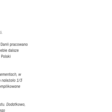
i.
W Danii pracowano
iebie dalsze
 Polski
lementach, w
 należało 1/3
komplikowane
stu. Dodatkowo,
ego