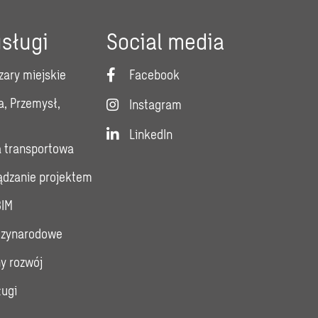
sługi
Social media
zary miejskie
Facebook
a, Przemysł,
Instagram
LinkedIn
a transportowa
ządzanie projektem
BIM
dzynarodowe
y rozwój
ługi