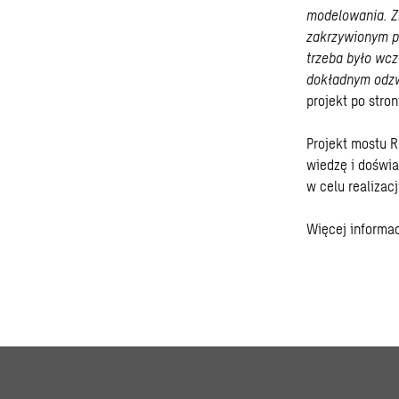
modelowania. Zr
zakrzywionym p
trzeba było wc
dokładnym odzw
projekt po stro
Projekt mostu R
wiedzę i doświa
w celu realizac
Więcej informa