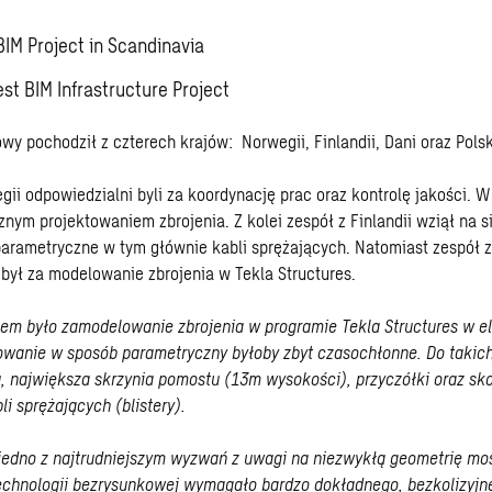
BIM Project in Scandinavia
est BIM Infrastructure Project
wy pochodził z czterech krajów: Norwegii, Finlandii, Dani oraz Polsk
gii odpowiedzialni byli za koordynację prac oraz kontrolę jakości. 
nym projektowaniem zbrojenia. Z kolei zespół z Finlandii wziął na s
arametryczne w tym głównie kabli sprężających. Natomiast zespół z
był za modelowanie zbrojenia w Tekla Structures.
em było zamodelowanie zbrojenia w programie Tekla Structures w e
owanie w sposób parametryczny byłoby zbyt czasochłonne. Do takich
, największa skrzynia pomostu (13m wysokości), przyczółki oraz s
i sprężających (blistery).
 jedno z najtrudniejszym wyzwań z uwagi na niezwykłą geometrię mo
echnologii bezrysunkowej wymagało bardzo dokładnego, bezkolizyjn