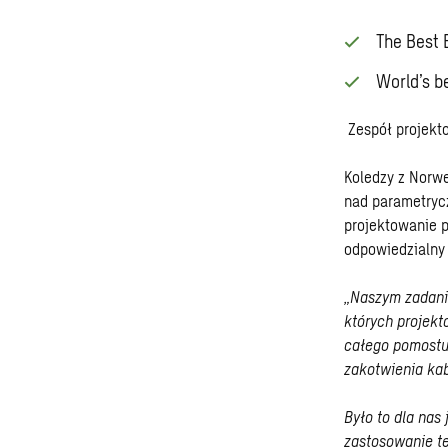
The Best 
World’s b
Zespół projekto
Koledzy z Norwe
nad parametrycz
projektowanie p
odpowiedzialny 
„
Naszym zadani
których projekt
całego pomostu
zakotwienia kabl
Było to dla nas
zastosowanie t