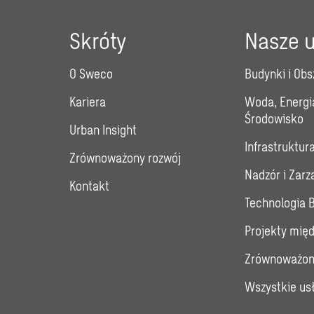
Skróty
Nasze u
O Sweco
Budynki i Obs
Kariera
Woda, Energi
Środowisko
Urban Insight
Infrastruktur
Zrównoważony rozwój
Nadzór i Zar
Kontakt
Technologia 
Projekty mię
Zrównoważon
Wszystkie us