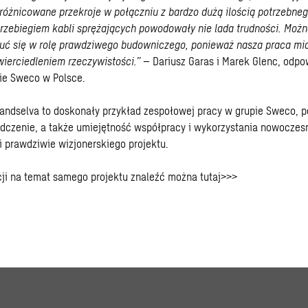
óżnicowane przekroje w połączniu z bardzo dużą ilością potrzebnego
rzebiegiem kabli sprężających powodowały nie lada trudności. Możn
zuć się w rolę prawdziwego budowniczego, ponieważ nasza praca mi
ierciedleniem rzeczywistości.”
– Dariusz Garas i Marek Glenc, odpow
nie Sweco w Polsce.
andselva to doskonały przykład zespołowej pracy w grupie Sweco, p
dczenie, a także umiejętność współpracy i wykorzystania nowoczes
ji prawdziwie wizjonerskiego projektu.
cji na temat samego projektu znaleźć można
tutaj>>>