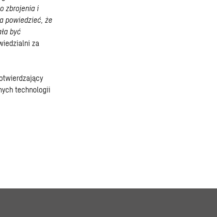
 zbrojenia i
a powiedzieć, że
ała być
iedzialni za
otwierdzający
nych technologii