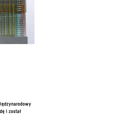
 międzynarodowy
ę i został