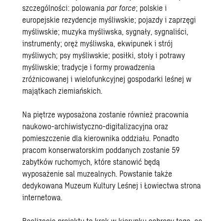
szczególności: polowania
par force
; polskie i
europejskie rezydencje myśliwskie; pojazdy i zaprzęgi
myśliwskie; muzyka myśliwska, sygnały, sygnaliści,
instrumenty; oręż myśliwska, ekwipunek i strój
myśliwych; psy myśliwskie; posiłki, stoły i potrawy
myśliwskie; tradycje i formy prowadzenia
zróżnicowanej i wielofunkcyjnej gospodarki leśnej w
majątkach ziemiańskich.
Na piętrze wyposażona zostanie również pracownia
naukowo-archiwistyczno-digitalizacyjna oraz
pomieszczenie dla kierownika oddziału. Ponadto
pracom konserwatorskim poddanych zostanie 59
zabytków ruchomych, które stanowić będą
wyposażenie sal muzealnych. Powstanie także
dedykowana Muzeum Kultury Leśnej i Łowiectwa strona
internetowa.
Realizacja projektu to krok w kierunku ochrony tego, co