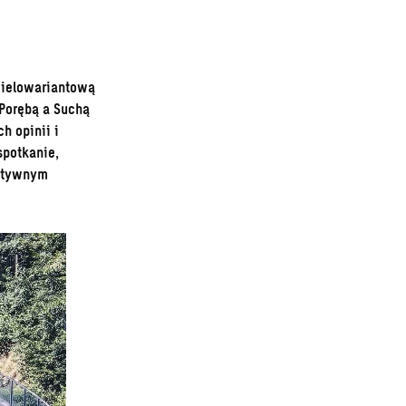
wielowariantową
Porębą a Suchą
h opinii i
spotkanie,
zytywnym