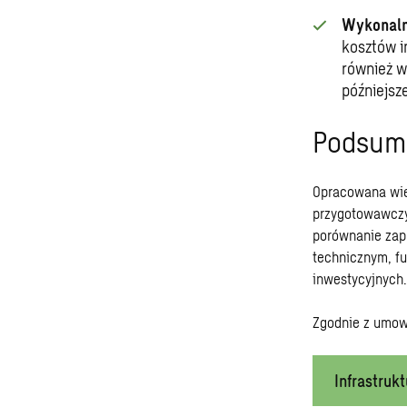
Wykonalno
kosztów i
również w
późniejsz
Podsumo
Opracowana wie
przygotowawczy
porównanie zap
technicznym, f
inwestycyjnych.
Zgodnie z umową
Infrastruk