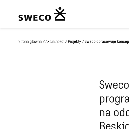
Strona główna
/
Aktualności
/
Projekty
/
Sweco opracowuje koncepc
Sweco
progr
na od
Beski