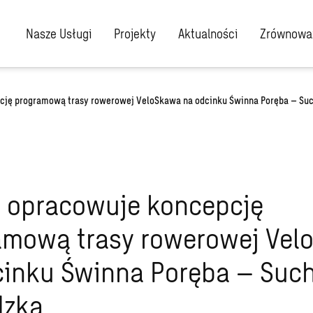
Nasze Usługi
Projekty
Aktualności
Zrównoważ
ję programową trasy rowerowej VeloSkawa na odcinku Świnna Poręba – Su
 opracowuje koncepcję
amową trasy rowerowej Vel
cinku Świnna Poręba – Suc
dzka