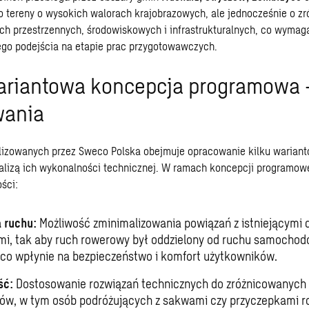
to tereny o wysokich walorach krajobrazowych, ale jednocześnie o 
h przestrzennych, środowiskowych i infrastrukturalnych, co wyma
ego podejścia na etapie prac przygotowawczych.
riantowa koncepcja programowa 
wania
alizowanych przez Sweco Polska obejmuje opracowanie kilku warian
nalizą ich wykonalności technicznej. W ramach koncepcji programow
ści:
 ruchu:
Możliwość zminimalizowania powiązań z istniejącymi 
mi, tak aby ruch rowerowy był oddzielony od ruchu samochod
 co wpłynie na bezpieczeństwo i komfort użytkowników.
ść:
Dostosowanie rozwiązań technicznych do zróżnicowanych 
ów, w tym osób podróżujących z sakwami czy przyczepkami 