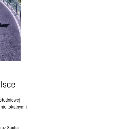
lsce
ołudniowej
niu lokalnym i
raz
Sucha