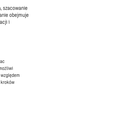
h, szacowanie
anie obejmuje
cji i
rac
możliwi
d względem
 kroków