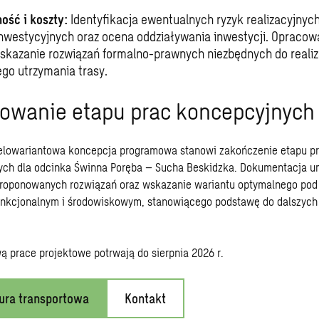
ść i koszty:
Identyfikacja ewentualnych ryzyk realizacyjnyc
nwestycyjnych oraz ocena oddziaływania inwestycji. Opracow
skazanie rozwiązań formalno-prawnych niezbędnych do realiza
ego utrzymania trasy.
wanie etapu prac koncepcyjnych
lowariantowa koncepcja programowa stanowi zakończenie etapu p
ch dla odcinka Świnna Poręba – Sucha Beskidzka. Dokumentacja u
roponowanych rozwiązań oraz wskazanie wariantu optymalnego po
unkcjonalnym i środowiskowym, stanowiącego podstawę do dalszych
 prace projektowe potrwają do sierpnia 2026 r.
tura transportowa
Kontakt