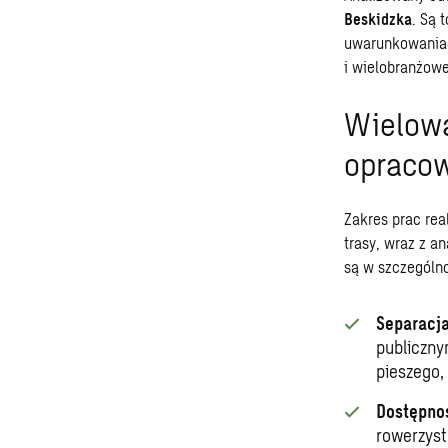
Beskidzka
. Są 
uwarunkowaniac
i wielobranżow
Wielowa
opraco
Zakres prac re
trasy, wraz z a
są w szczególno
Separacja
publiczny
pieszego,
Dostępno
rowerzyst