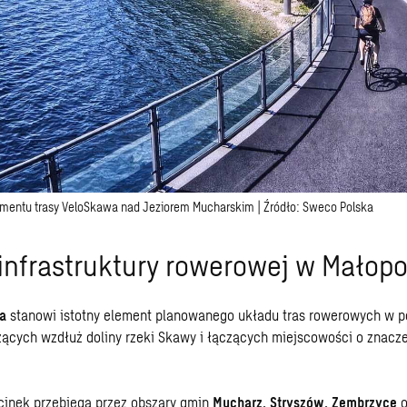
gmentu trasy VeloSkawa nad Jeziorem Mucharskim | Źródło: Sweco Polska
infrastruktury rowerowej w Małopo
a
stanowi istotny element planowanego układu tras rowerowych w p
ących wzdłuż doliny rzeki Skawy i łączących miejscowości o znacze
cinek przebiega przez obszary gmin
Mucharz, Stryszów, Zembrzyce
o