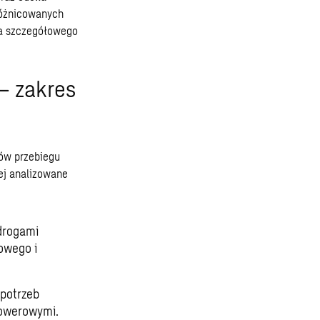
zróżnicowanych
ga szczegółowego
– zakres
tów przebiegu
ej analizowane
drogami
owego i
potrzeb
rowerowymi.