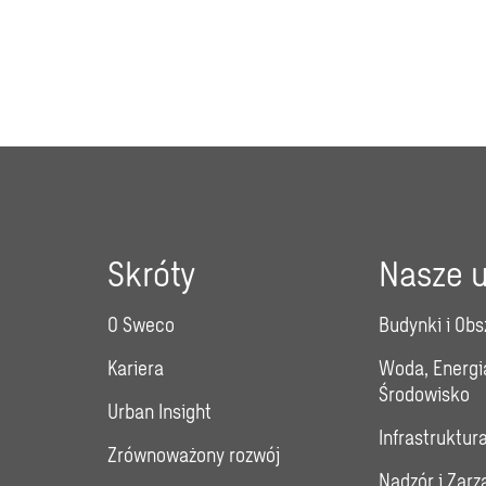
Skróty
Nasze u
O Sweco
Budynki i Obs
Kariera
Woda, Energi
Środowisko
Urban Insight
Infrastruktur
Zrównoważony rozwój
Nadzór i Zar