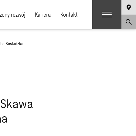
ony rozwój
Kariera
Kontakt
cha Beskidzka
oSkawa
ha