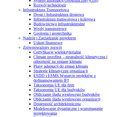
System Informacji Geograficznej (GIS)
Rozwój technologii
Infrastruktura Transportowa
Drogi i Infrastruktura drogowa
Infrastruktura tramwajowa i kolejowa
Budownictwo infrastrukturalne
Węzły transportowe
Geologia i geotechnika
Nadzór i Zarządzanie projektem
Usługi finansowe
Zrównoważony rozwój
Certyfikacje wielokryterialne
Climate proofing – neutralność klimatyczna i
odporność na zmianę klimatu
Plany adaptacji do zmian klimatu
Strategie klimatyczne organizacji
ESDD i ESMS Wsparcie projektów z
dofinansowaniem IFI
Taksonomia UE dla firm
Taksonomia UE dla budynków
Obliczanie śladu węglowego budynków
Obliczanie śladu węglowego organizacji
Dostępność architektoniczna
Modelowanie dynamiczne i wspomaganie
projektowania