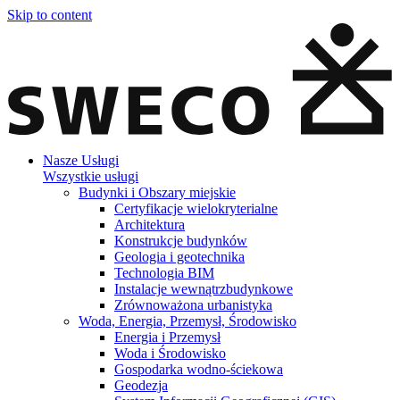
Skip to content
Nasze Usługi
Wszystkie usługi
Budynki i Obszary miejskie
Certyfikacje wielokryterialne
Architektura
Konstrukcje budynków
Geologia i geotechnika
Technologia BIM
Instalacje wewnątrzbudynkowe
Zrównoważona urbanistyka
Woda, Energia, Przemysł, Środowisko
Energia i Przemysł
Woda i Środowisko
Gospodarka wodno-ściekowa
Geodezja