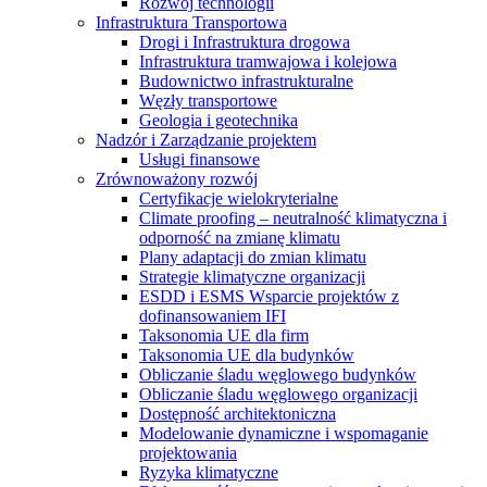
Rozwój technologii
Infrastruktura Transportowa
Drogi i Infrastruktura drogowa
Infrastruktura tramwajowa i kolejowa
Budownictwo infrastrukturalne
Węzły transportowe
Geologia i geotechnika
Nadzór i Zarządzanie projektem
Usługi finansowe
Zrównoważony rozwój
Certyfikacje wielokryterialne
Climate proofing – neutralność klimatyczna i
odporność na zmianę klimatu
Plany adaptacji do zmian klimatu
Strategie klimatyczne organizacji
ESDD i ESMS Wsparcie projektów z
dofinansowaniem IFI
Taksonomia UE dla firm
Taksonomia UE dla budynków
Obliczanie śladu węglowego budynków
Obliczanie śladu węglowego organizacji
Dostępność architektoniczna
Modelowanie dynamiczne i wspomaganie
projektowania
Ryzyka klimatyczne