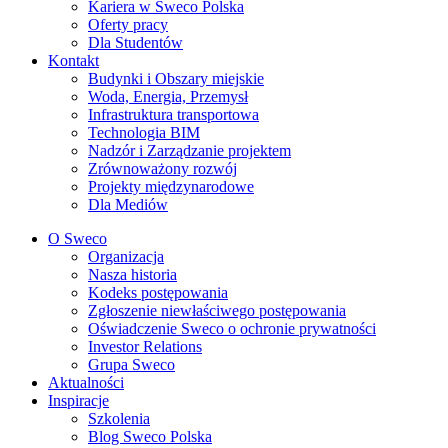
Kariera w Sweco Polska
Oferty pracy
Dla Studentów
Kontakt
Budynki i Obszary miejskie
Woda, Energia, Przemysł
Infrastruktura transportowa
Technologia BIM
Nadzór i Zarządzanie projektem
Zrównoważony rozwój
Projekty międzynarodowe
Dla Mediów
O Sweco
Organizacja
Nasza historia
Kodeks postępowania
Zgłoszenie niewłaściwego postępowania
Oświadczenie Sweco o ochronie prywatności
Investor Relations
Grupa Sweco
Aktualności
Inspiracje
Szkolenia
Blog Sweco Polska