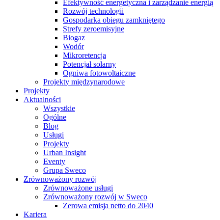
Efektywność energetyczna i zarządzanie energią
Rozwój technologii
Gospodarka obiegu zamkniętego
Strefy zeroemisyjne
Biogaz
Wodór
Mikroretencja
Potencjał solarny
Ogniwa fotowoltaiczne
Projekty międzynarodowe
Projekty
Aktualności
Wszystkie
Ogólne
Blog
Usługi
Projekty
Urban Insight
Eventy
Grupa Sweco
Zrównoważony rozwój
Zrównoważone usługi
Zrównoważony rozwój w Sweco
Zerowa emisja netto do 2040
Kariera