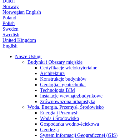
Dutch
Norway
Norwegian
English
Poland
Polish
Sweden
Swedish
United Kingdom
English
Nasze Usługi
Budynki i Obszary miejskie
Certyfikacje wielokryterialne
Architektura
Konstrukcje budynków
Geologia i geotechnika
Technologia BIM
Instalacje wewnątrzbudynkowe
Zrównoważona urbanistyka
Woda, Energia, Przemysł, Środowisko
Energia i Przemysł
Woda i Środowisko
Gospodarka wodno-ściekowa
Geodezja
System Informacji Geograficznej (GIS)