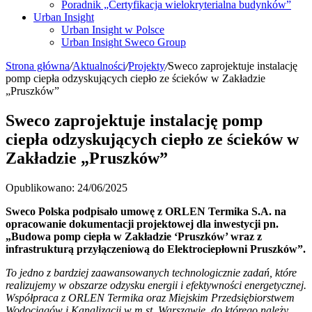
Poradnik „Certyfikacja wielokryterialna budynków”
Urban Insight
Urban Insight w Polsce
Urban Insight Sweco Group
Strona główna
/
Aktualności
/
Projekty
/
Sweco zaprojektuje instalację
pomp ciepła odzyskujących ciepło ze ścieków w Zakładzie
„Pruszków”
Sweco zaprojektuje instalację pomp
ciepła odzyskujących ciepło ze ścieków w
Zakładzie „Pruszków”
Opublikowano: 24/06/2025
Sweco Polska podpisało umowę z ORLEN Termika S.A. na
opracowanie dokumentacji projektowej dla inwestycji pn.
„Budowa pomp ciepła w Zakładzie ‘Pruszków’ wraz z
infrastrukturą przyłączeniową do Elektrociepłowni Pruszków”.
To jedno z bardziej zaawansowanych technologicznie zadań, które
realizujemy w obszarze odzysku energii i efektywności energetycznej.
Współpraca z ORLEN Termika oraz Miejskim Przedsiębiorstwem
Wodociągów i Kanalizacji w m.st. Warszawie, do którego należy