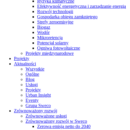
Ryzyka klimatyczne
Efektywność energetyczna i zarządzanie energią
Rozwój technologii
Gospodarka obiegu zamkniętego
Strefy zeroemisyjne
Biogaz
Wodór
Mikroretencja
Potencjał solarny
Ogniwa fotowoltaiczne
Projekty międzynarodowe
Projekty
Aktualności
Wszystkie
Ogólne
Blog
Usługi
Projekty
Urban Insight
Eventy
Grupa Sweco
Zrównoważony rozwój
Zrównoważone usługi
Zrównoważony rozwój w Sweco
Zerowa emisja netto do 2040