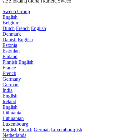
się z lokalną ofertą i karierą Sweco
Sweco Group
English
Belgium
Dutch
French
English
Denmark
Danish
English
Estonia
Estonian
Finland
Finnish
English
France
French
Germany
German
India
English
Ireland
English
Lithuania
Lithuanian
Luxembourg
English
French
German
Luxembourgish
Netherlands