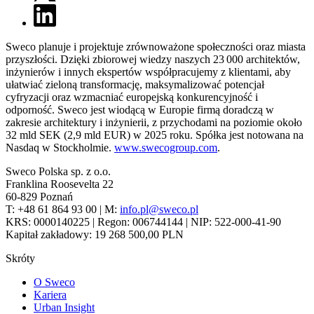
Sweco planuje i projektuje zrównoważone społeczności oraz miasta
przyszłości. Dzięki zbiorowej wiedzy naszych 23 000 architektów,
inżynierów i innych ekspertów współpracujemy z klientami, aby
ułatwiać zieloną transformację, maksymalizować potencjał
cyfryzacji oraz wzmacniać europejską konkurencyjność i
odporność. Sweco jest wiodącą w Europie firmą doradczą w
zakresie architektury i inżynierii, z przychodami na poziomie około
32 mld SEK (2,9 mld EUR) w 2025 roku. Spółka jest notowana na
Nasdaq w Stockholmie.
www.swecogroup.com
.
Sweco Polska sp. z o.o.
Franklina Roosevelta 22
60-829 Poznań
T: +48 61 864 93 00 | M:
info.pl@sweco.pl
KRS: 0000140225 | Regon: 006744144 | NIP: 522-000-41-90
Kapitał zakładowy: 19 268 500,00 PLN
Skróty
O Sweco
Kariera
Urban Insight