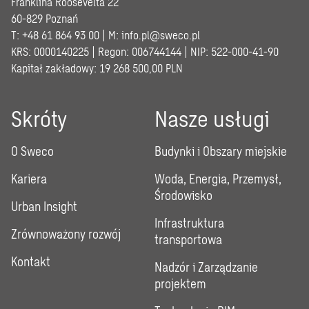
Franklina Roosevelta 22
60-829 Poznań
T: +48 61 864 93 00 | M:
info.pl@sweco.pl
KRS: 0000140225 | Regon: 006744144 | NIP: 522-000-41-90
Kapitał zakładowy: 19 268 500,00 PLN
Skróty
Nasze usługi
O Sweco
Budynki i Obszary miejskie
Kariera
Woda, Energia, Przemysł,
Środowisko
Urban Insight
Infrastruktura
Zrównoważony rozwój
transportowa
Kontakt
Nadzór i Zarządzanie
projektem