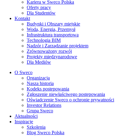
Kariera w Sweco Polska
Oferty pracy
Dla Studentów
Kontakt
Budynki i Obszary miejskie
Woda, Energia, Przemysł
Infrastruktura transportowa
Technologia BIM
Nadzór i Zarządzanie projektem
Zrównoważony rozwój
Projekty międzynarodowe
Dla Mediów
O Sweco
Organizacja
Nasza historia
Kodeks postępowania
Zgłoszenie niewłaściwego postępowania
Oświadczenie Sweco o ochronie prywatności
Investor Relations
Grupa Sweco
Aktualności
Inspiracje
Szkolenia
Blog Sweco Polska