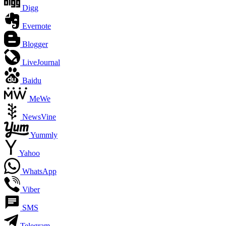
Digg
Evernote
Blogger
LiveJournal
Baidu
MeWe
NewsVine
Yummly
Yahoo
WhatsApp
Viber
SMS
Telegram