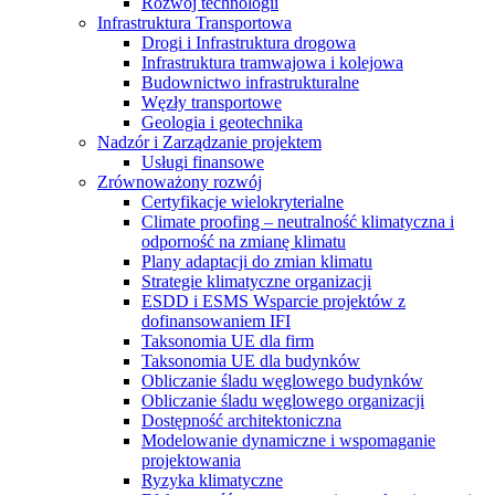
Rozwój technologii
Infrastruktura Transportowa
Drogi i Infrastruktura drogowa
Infrastruktura tramwajowa i kolejowa
Budownictwo infrastrukturalne
Węzły transportowe
Geologia i geotechnika
Nadzór i Zarządzanie projektem
Usługi finansowe
Zrównoważony rozwój
Certyfikacje wielokryterialne
Climate proofing – neutralność klimatyczna i
odporność na zmianę klimatu
Plany adaptacji do zmian klimatu
Strategie klimatyczne organizacji
ESDD i ESMS Wsparcie projektów z
dofinansowaniem IFI
Taksonomia UE dla firm
Taksonomia UE dla budynków
Obliczanie śladu węglowego budynków
Obliczanie śladu węglowego organizacji
Dostępność architektoniczna
Modelowanie dynamiczne i wspomaganie
projektowania
Ryzyka klimatyczne