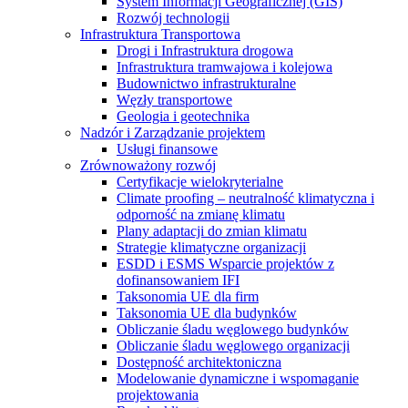
System Informacji Geograficznej (GIS)
Rozwój technologii
Infrastruktura Transportowa
Drogi i Infrastruktura drogowa
Infrastruktura tramwajowa i kolejowa
Budownictwo infrastrukturalne
Węzły transportowe
Geologia i geotechnika
Nadzór i Zarządzanie projektem
Usługi finansowe
Zrównoważony rozwój
Certyfikacje wielokryterialne
Climate proofing – neutralność klimatyczna i
odporność na zmianę klimatu
Plany adaptacji do zmian klimatu
Strategie klimatyczne organizacji
ESDD i ESMS Wsparcie projektów z
dofinansowaniem IFI
Taksonomia UE dla firm
Taksonomia UE dla budynków
Obliczanie śladu węglowego budynków
Obliczanie śladu węglowego organizacji
Dostępność architektoniczna
Modelowanie dynamiczne i wspomaganie
projektowania