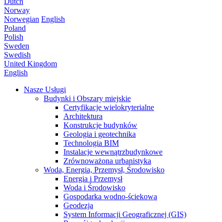
Dutch
Norway
Norwegian
English
Poland
Polish
Sweden
Swedish
United Kingdom
English
Nasze Usługi
Budynki i Obszary miejskie
Certyfikacje wielokryterialne
Architektura
Konstrukcje budynków
Geologia i geotechnika
Technologia BIM
Instalacje wewnątrzbudynkowe
Zrównoważona urbanistyka
Woda, Energia, Przemysł, Środowisko
Energia i Przemysł
Woda i Środowisko
Gospodarka wodno-ściekowa
Geodezja
System Informacji Geograficznej (GIS)