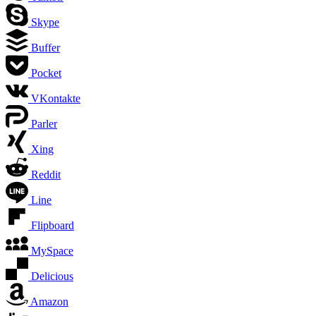
Skype
Buffer
Pocket
VKontakte
Parler
Xing
Reddit
Line
Flipboard
MySpace
Delicious
Amazon