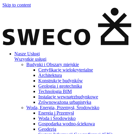
Skip to content
Nasze Usługi
Wszystkie usługi
Budynki i Obszary miejskie
Certyfikacje wielokryterialne
Architektura
Konstrukcje budynków
Geologia i geotechnika
Technologia BIM
Instalacje wewnątrzbudynkowe
Zrównoważona urbanistyka
Woda, Energia, Przemysł, Środowisko
Energia i Przemysł
Woda i Środowisko
Gospodarka wodno-ściekowa
Geodezja