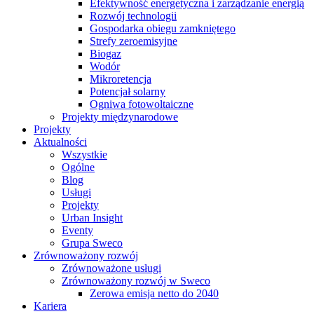
Efektywność energetyczna i zarządzanie energią
Rozwój technologii
Gospodarka obiegu zamkniętego
Strefy zeroemisyjne
Biogaz
Wodór
Mikroretencja
Potencjał solarny
Ogniwa fotowoltaiczne
Projekty międzynarodowe
Projekty
Aktualności
Wszystkie
Ogólne
Blog
Usługi
Projekty
Urban Insight
Eventy
Grupa Sweco
Zrównoważony rozwój
Zrównoważone usługi
Zrównoważony rozwój w Sweco
Zerowa emisja netto do 2040
Kariera