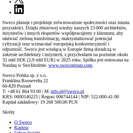
Sweco planuje i projektuje zrównoważone społeczności oraz miasta
przyszłości. Dzięki zbiorowej wiedzy naszych 23 000 architektów,
inżynierów i innych ekspertów współpracujemy z klientami, aby
ułatwiać zieloną transformację, maksymalizować potencjał
cyfryzacji oraz wzmacniać europejską konkurencyjność i
odporność. Sweco jest wiodącą w Europie firmą doradczą w
zakresie architektury i inżynierii, z przychodami na poziomie około
32 mld SEK (2,9 mld EUR) w 2025 roku. Spółka jest notowana na
Nasdaq w Stockholmie.
www.swecogroup.com
.
Sweco Polska sp. z o.o.
Franklina Roosevelta 22
60-829 Poznań
T: +48 61 864 93 00 | M:
info.pl@sweco.pl
KRS: 0000140225 | Regon: 006744144 | NIP: 522-000-41-90
Kapitał zakładowy: 19 268 500,00 PLN
Skróty
O Sweco
Kariera
Urban Insight