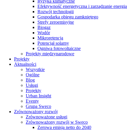
Ryzyka klimatyczne
Efektywność energetyczna i zarządzanie energią
Rozwój technologii
Gospodarka obiegu zamkniętego
Strefy zeroemisyjne
Biogaz
Wodór
Mikroretencja
Potencjał solarny
Ogniwa fotowoltaiczne
Projekty międzynarodowe
Projekty
Aktualności
Wszystkie
Ogólne
Blog
Usługi
Projekty
Urban Insight
Eventy
Grupa Sweco
Zrównoważony rozwój
Zrównoważone usługi
Zrównoważony rozwój w Sweco
Zerowa emisja netto do 2040