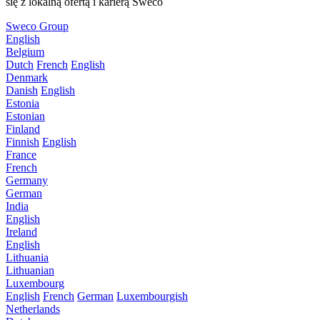
się z lokalną ofertą i karierą Sweco
Sweco Group
English
Belgium
Dutch
French
English
Denmark
Danish
English
Estonia
Estonian
Finland
Finnish
English
France
French
Germany
German
India
English
Ireland
English
Lithuania
Lithuanian
Luxembourg
English
French
German
Luxembourgish
Netherlands