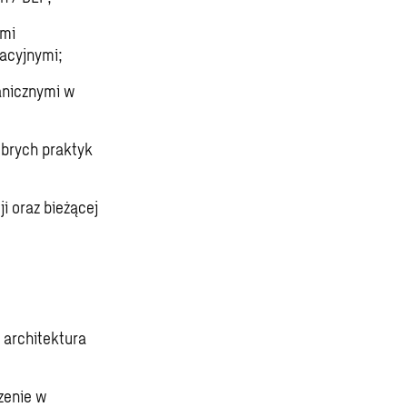
ami
acyjnymi;
anicznymi w
obrych praktyk
i oraz bieżącej
 architektura
zenie w