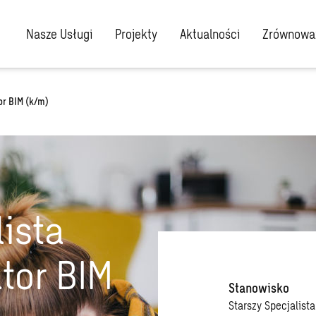
Nasze Usługi
Projekty
Aktualności
Zrównoważ
or BIM (k/m)
lista
tor BIM
Stanowisko
Starszy Specjalista