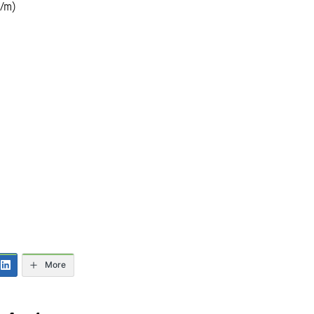
k/m)
More