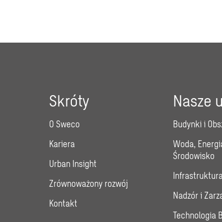
Skróty
Nasze u
O Sweco
Budynki i Obs
Kariera
Woda, Energi
Środowisko
Urban Insight
Infrastruktur
Zrównoważony rozwój
Nadzór i Zar
Kontakt
Technologia 