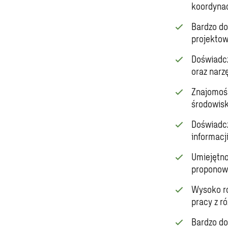
koordynac
Bardzo do
projektow
Doświadcz
oraz narz
Znajomość
środowis
Doświadcz
informacj
Umiejętno
proponowa
Wysoko ro
pracy z r
Bardzo do