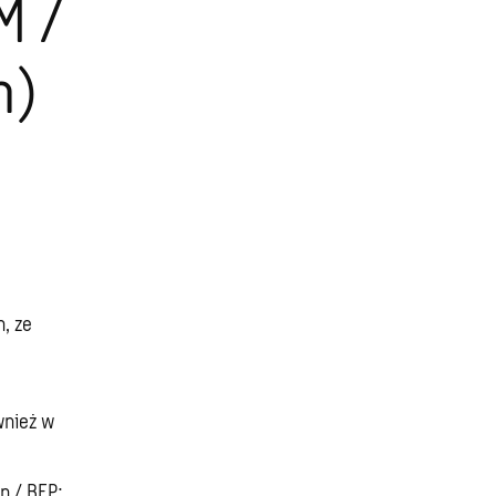
M /
m)
, ze
wnież w
n / BEP;