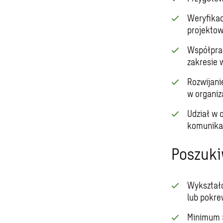
Weryfikac
projektow
Współprac
zakresie 
Rozwijani
w organiza
Udział w 
komunikac
Poszuk
Wykształc
lub pokre
Minimum 5