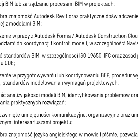
ji BIM lub zarządzaniu procesami BIM w projektach;
bra znajomość Autodesk Revit oraz praktyczne doświadczeni
ej z modelami BIM;
enie w pracy z Autodesk Forma / Autodesk Construction Clou
ędziami do koordynacji i kontroli modeli, w szczególności Nav
 standardów BIM, w szczególności ISO 19650, IFC oraz zasad
ku CDE;
enie w przygotowywaniu lub koordynowaniu BEP, procedur w
i, standardów modelowania i wymagań projektowych;
ść analizy jakości modeli BIM, identyfikowania problemów or
nia praktycznych rozwiązań;
zwinięte umiejętności komunikacyjne, organizacyjne oraz um
óżnymi interesariuszami projektu;
bra znajomość języka angielskiego w mowie i piśmie, pozwala