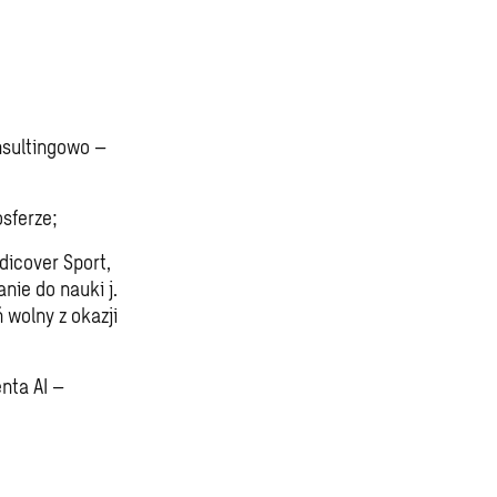
nsultingowo –
sferze;
dicover Sport,
ie do nauki j.
 wolny z okazji
nta AI –