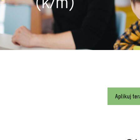
(k/m)
Aplikuj ter