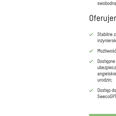
swobodną
Oferuje
Stabilne 
inżyniersk
Możliwość
Dostępne 
ubezpiecz
angielski
urodzin;
Dostęp do
SwecoGPT,