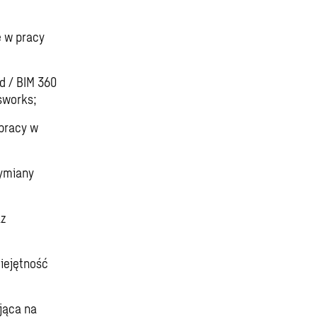
e w pracy
d / BIM 360
isworks;
 pracy w
ymiany
az
iejętność
jąca na