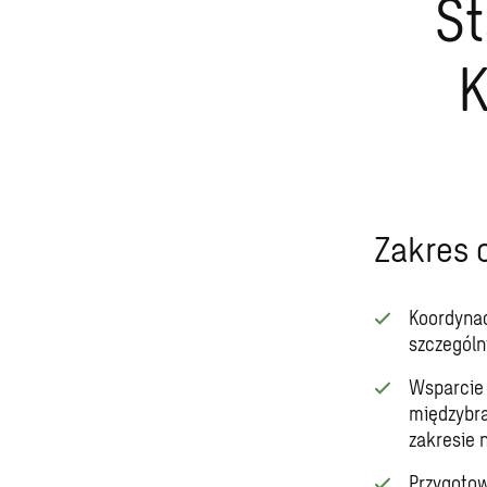
St
K
Zakres
Koordynac
szczególn
Wsparcie 
międzybra
zakresie 
Przygotow