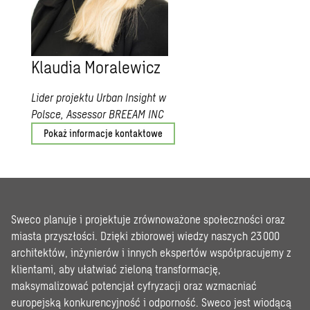
Klaudia Moralewicz
Lider projektu Urban Insight w
Polsce, Assessor BREEAM INC
Pokaż informacje kontaktowe
Sweco planuje i projektuje zrównoważone społeczności oraz
miasta przyszłości. Dzięki zbiorowej wiedzy naszych 23 000
architektów, inżynierów i innych ekspertów współpracujemy z
klientami, aby ułatwiać zieloną transformację,
maksymalizować potencjał cyfryzacji oraz wzmacniać
europejską konkurencyjność i odporność. Sweco jest wiodącą