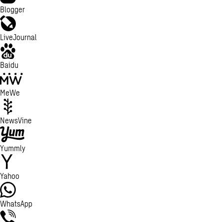
Blogger
LiveJournal
Baidu
MeWe
NewsVine
Yummly
Yahoo
WhatsApp