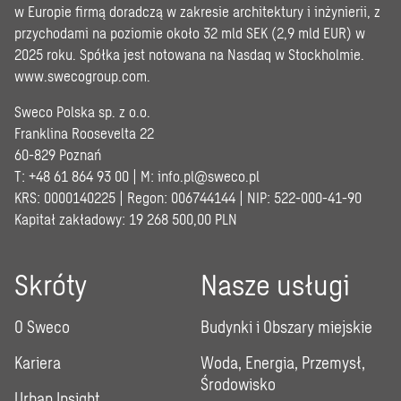
w Europie firmą doradczą w zakresie architektury i inżynierii, z
przychodami na poziomie około 32 mld SEK (2,9 mld EUR) w
2025 roku. Spółka jest notowana na Nasdaq w Stockholmie.
www.swecogroup.com
.
Sweco Polska sp. z o.o.
Franklina Roosevelta 22
60-829 Poznań
T: +48 61 864 93 00 | M:
info.pl@sweco.pl
KRS: 0000140225 | Regon: 006744144 | NIP: 522-000-41-90
Kapitał zakładowy: 19 268 500,00 PLN
Skróty
Nasze usługi
O Sweco
Budynki i Obszary miejskie
Kariera
Woda, Energia, Przemysł,
Środowisko
Urban Insight