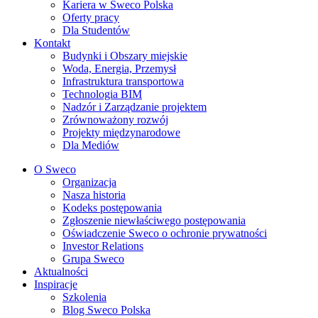
Kariera w Sweco Polska
Oferty pracy
Dla Studentów
Kontakt
Budynki i Obszary miejskie
Woda, Energia, Przemysł
Infrastruktura transportowa
Technologia BIM
Nadzór i Zarządzanie projektem
Zrównoważony rozwój
Projekty międzynarodowe
Dla Mediów
O Sweco
Organizacja
Nasza historia
Kodeks postępowania
Zgłoszenie niewłaściwego postępowania
Oświadczenie Sweco o ochronie prywatności
Investor Relations
Grupa Sweco
Aktualności
Inspiracje
Szkolenia
Blog Sweco Polska