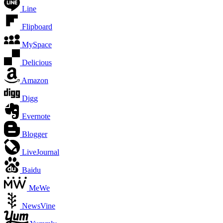
Line
Flipboard
MySpace
Delicious
Amazon
Digg
Evernote
Blogger
LiveJournal
Baidu
MeWe
NewsVine