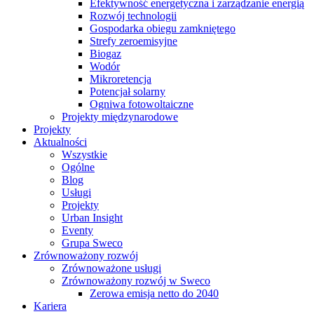
Efektywność energetyczna i zarządzanie energią
Rozwój technologii
Gospodarka obiegu zamkniętego
Strefy zeroemisyjne
Biogaz
Wodór
Mikroretencja
Potencjał solarny
Ogniwa fotowoltaiczne
Projekty międzynarodowe
Projekty
Aktualności
Wszystkie
Ogólne
Blog
Usługi
Projekty
Urban Insight
Eventy
Grupa Sweco
Zrównoważony rozwój
Zrównoważone usługi
Zrównoważony rozwój w Sweco
Zerowa emisja netto do 2040
Kariera