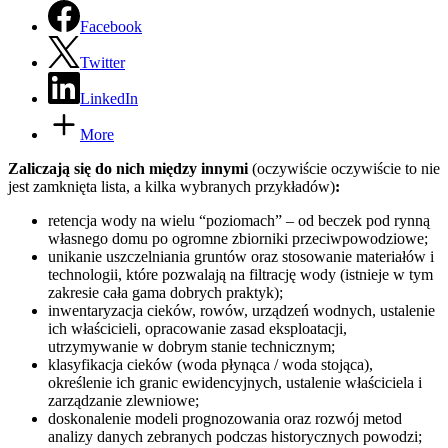
Facebook
Twitter
LinkedIn
More
Zaliczają się do nich między innymi
(oczywiście oczywiście to nie
jest zamknięta lista, a kilka wybranych przykładów)
:
retencja wody na wielu “poziomach” – od beczek pod rynną
własnego domu po ogromne zbiorniki przeciwpowodziowe;
unikanie uszczelniania gruntów oraz stosowanie materiałów i
technologii, które pozwalają na filtrację wody (istnieje w tym
zakresie cała gama dobrych praktyk);
inwentaryzacja cieków, rowów, urządzeń wodnych, ustalenie
ich właścicieli, opracowanie zasad eksploatacji,
utrzymywanie w dobrym stanie technicznym;
klasyfikacja cieków (woda płynąca / woda stojąca),
określenie ich granic ewidencyjnych, ustalenie właściciela i
zarządzanie zlewniowe;
doskonalenie modeli prognozowania oraz rozwój metod
analizy danych zebranych podczas historycznych powodzi;