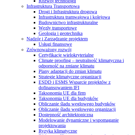
Rozwój technologii
Infrastruktura Transportowa
Drogi i Infrastruktura drogowa
Infrastruktura tramwajowa i kolejowa
Budownictwo infrastrukturalne
Węzły transportowe
Geologia i geotechnika
Nadzór i Zarządzanie projektem
Usługi finansowe
Zrównoważony rozwój
Certyfikacje wielokryterialne
Climate proofing – neutralność klimatyczna i
odporność na zmianę klimatu
Plany adaptacji do zmian klimatu
Strategie klimatyczne organizacji
ESDD i ESMS Wsparcie projektów z
dofinansowaniem IFI
Taksonomia UE dla firm
Taksonomia UE dla budynków
Obliczanie śladu węglowego budynków
Obliczanie śladu węglowego organizacji
Dostępność architektoniczna
Modelowanie dynamiczne i wspomaganie
projektowania
Ryzyka klimatyczne