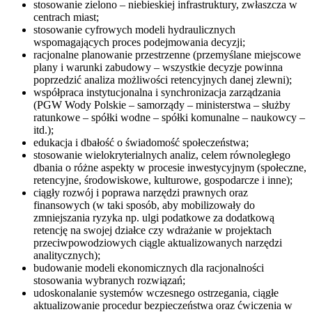
stosowanie zielono – niebieskiej infrastruktury, zwłaszcza w
centrach miast;
stosowanie cyfrowych modeli hydraulicznych
wspomagających proces podejmowania decyzji;
racjonalne planowanie przestrzenne (przemyślane miejscowe
plany i warunki zabudowy – wszystkie decyzje powinna
poprzedzić analiza możliwości retencyjnych danej zlewni);
współpraca instytucjonalna i synchronizacja zarządzania
(PGW Wody Polskie – samorządy – ministerstwa – służby
ratunkowe – spółki wodne – spółki komunalne – naukowcy –
itd.);
edukacja i dbałość o świadomość społeczeństwa;
stosowanie wielokryterialnych analiz, celem równoległego
dbania o różne aspekty w procesie inwestycyjnym (społeczne,
retencyjne, środowiskowe, kulturowe, gospodarcze i inne);
ciągły rozwój i poprawa narzędzi prawnych oraz
finansowych (w taki sposób, aby mobilizowały do
zmniejszania ryzyka np. ulgi podatkowe za dodatkową
retencję na swojej działce czy wdrażanie w projektach
przeciwpowodziowych ciągle aktualizowanych narzędzi
analitycznych);
budowanie modeli ekonomicznych dla racjonalności
stosowania wybranych rozwiązań;
udoskonalanie systemów wczesnego ostrzegania, ciągłe
aktualizowanie procedur bezpieczeństwa oraz ćwiczenia w