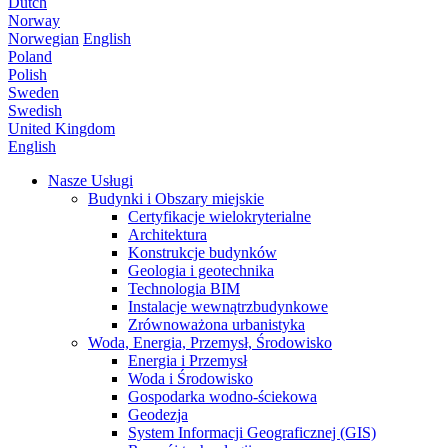
Dutch
Norway
Norwegian
English
Poland
Polish
Sweden
Swedish
United Kingdom
English
Nasze Usługi
Budynki i Obszary miejskie
Certyfikacje wielokryterialne
Architektura
Konstrukcje budynków
Geologia i geotechnika
Technologia BIM
Instalacje wewnątrzbudynkowe
Zrównoważona urbanistyka
Woda, Energia, Przemysł, Środowisko
Energia i Przemysł
Woda i Środowisko
Gospodarka wodno-ściekowa
Geodezja
System Informacji Geograficznej (GIS)