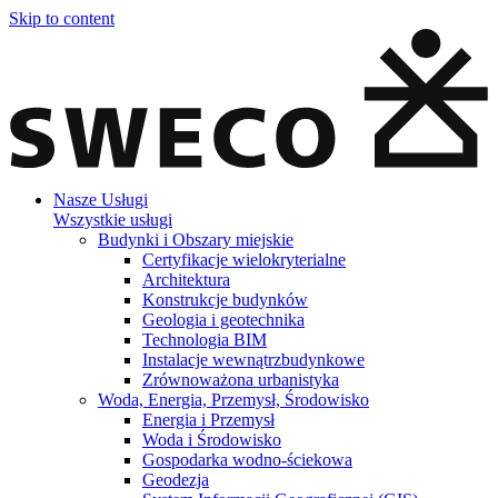
Skip to content
Nasze Usługi
Wszystkie usługi
Budynki i Obszary miejskie
Certyfikacje wielokryterialne
Architektura
Konstrukcje budynków
Geologia i geotechnika
Technologia BIM
Instalacje wewnątrzbudynkowe
Zrównoważona urbanistyka
Woda, Energia, Przemysł, Środowisko
Energia i Przemysł
Woda i Środowisko
Gospodarka wodno-ściekowa
Geodezja