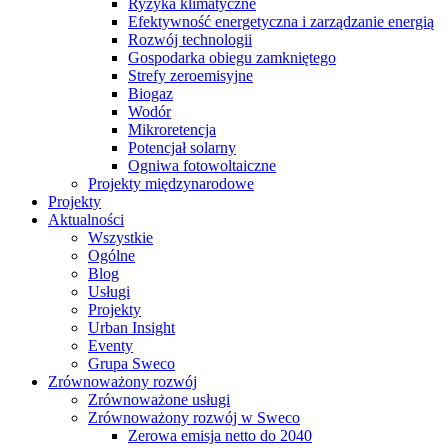
Ryzyka klimatyczne
Efektywność energetyczna i zarządzanie energią
Rozwój technologii
Gospodarka obiegu zamkniętego
Strefy zeroemisyjne
Biogaz
Wodór
Mikroretencja
Potencjał solarny
Ogniwa fotowoltaiczne
Projekty międzynarodowe
Projekty
Aktualności
Wszystkie
Ogólne
Blog
Usługi
Projekty
Urban Insight
Eventy
Grupa Sweco
Zrównoważony rozwój
Zrównoważone usługi
Zrównoważony rozwój w Sweco
Zerowa emisja netto do 2040