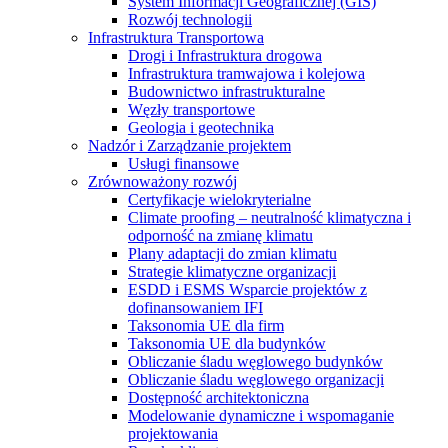
System Informacji Geograficznej (GIS)
Rozwój technologii
Infrastruktura Transportowa
Drogi i Infrastruktura drogowa
Infrastruktura tramwajowa i kolejowa
Budownictwo infrastrukturalne
Węzły transportowe
Geologia i geotechnika
Nadzór i Zarządzanie projektem
Usługi finansowe
Zrównoważony rozwój
Certyfikacje wielokryterialne
Climate proofing – neutralność klimatyczna i
odporność na zmianę klimatu
Plany adaptacji do zmian klimatu
Strategie klimatyczne organizacji
ESDD i ESMS Wsparcie projektów z
dofinansowaniem IFI
Taksonomia UE dla firm
Taksonomia UE dla budynków
Obliczanie śladu węglowego budynków
Obliczanie śladu węglowego organizacji
Dostępność architektoniczna
Modelowanie dynamiczne i wspomaganie
projektowania