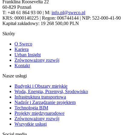
Franklina Roosevelta 22
60-829 Poznań
T: +48 61 864 93 00 | M:
info.pl@sweco.pl
KRS: 0000140225 | Regon: 006744144 | NIP: 522-000-41-90
Kapitał zakładowy: 19 268 500,00 PLN
Skróty
O Sweco
Kariera
Urban Insight
Zrównoważony rozwój
Kontakt
Nasze usługi
Budynki i Obszary miejskie
Woda, Energia, Przemysł, Środowisko
Infrastruktura transportowa
Nadzór i Zarządzanie projektem
Technologia BIM
Projekty międzynarodowe
Zrównoważony rozwój
Wszystkie usługi
Social media