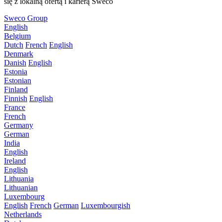
się z lokalną ofertą i karierą Sweco
Sweco Group
English
Belgium
Dutch
French
English
Denmark
Danish
English
Estonia
Estonian
Finland
Finnish
English
France
French
Germany
German
India
English
Ireland
English
Lithuania
Lithuanian
Luxembourg
English
French
German
Luxembourgish
Netherlands