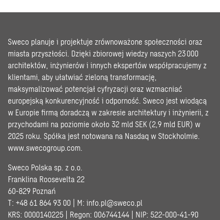
Sweco planuje i projektuje zrównoważone społeczności oraz
miasta przyszłości. Dzięki zbiorowej wiedzy naszych 23 000
architektów, inżynierów i innych ekspertów współpracujemy z
klientami, aby ułatwiać zieloną transformację,
maksymalizować potencjał cyfryzacji oraz wzmacniać
europejską konkurencyjność i odporność. Sweco jest wiodącą
w Europie firmą doradczą w zakresie architektury i inżynierii, z
przychodami na poziomie około 32 mld SEK (2,9 mld EUR) w
2025 roku. Spółka jest notowana na Nasdaq w Stockholmie.
www.swecogroup.com
.
Sweco Polska sp. z o.o.
Franklina Roosevelta 22
60-829 Poznań
T: +48 61 864 93 00 | M:
info.pl@sweco.pl
KRS: 0000140225 | Regon: 006744144 | NIP: 522-000-41-90