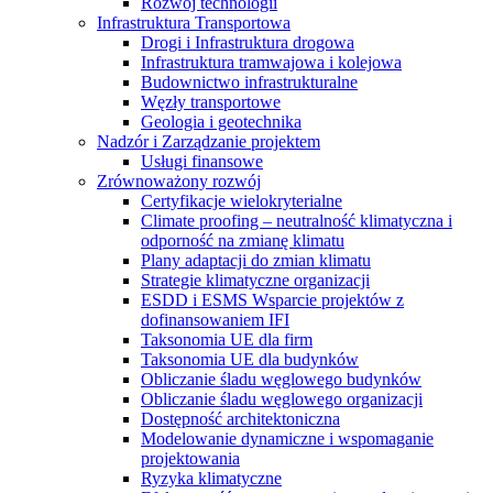
Rozwój technologii
Infrastruktura Transportowa
Drogi i Infrastruktura drogowa
Infrastruktura tramwajowa i kolejowa
Budownictwo infrastrukturalne
Węzły transportowe
Geologia i geotechnika
Nadzór i Zarządzanie projektem
Usługi finansowe
Zrównoważony rozwój
Certyfikacje wielokryterialne
Climate proofing – neutralność klimatyczna i
odporność na zmianę klimatu
Plany adaptacji do zmian klimatu
Strategie klimatyczne organizacji
ESDD i ESMS Wsparcie projektów z
dofinansowaniem IFI
Taksonomia UE dla firm
Taksonomia UE dla budynków
Obliczanie śladu węglowego budynków
Obliczanie śladu węglowego organizacji
Dostępność architektoniczna
Modelowanie dynamiczne i wspomaganie
projektowania
Ryzyka klimatyczne