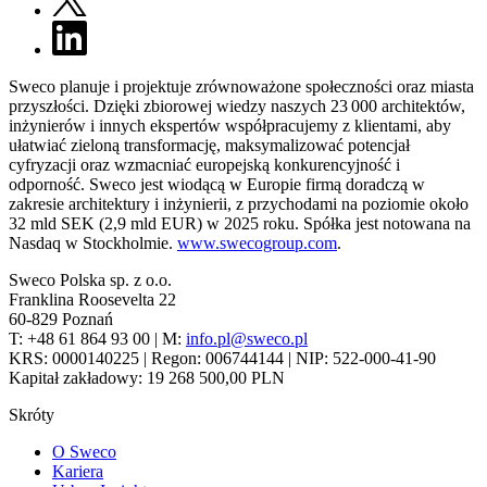
Sweco planuje i projektuje zrównoważone społeczności oraz miasta
przyszłości. Dzięki zbiorowej wiedzy naszych 23 000 architektów,
inżynierów i innych ekspertów współpracujemy z klientami, aby
ułatwiać zieloną transformację, maksymalizować potencjał
cyfryzacji oraz wzmacniać europejską konkurencyjność i
odporność. Sweco jest wiodącą w Europie firmą doradczą w
zakresie architektury i inżynierii, z przychodami na poziomie około
32 mld SEK (2,9 mld EUR) w 2025 roku. Spółka jest notowana na
Nasdaq w Stockholmie.
www.swecogroup.com
.
Sweco Polska sp. z o.o.
Franklina Roosevelta 22
60-829 Poznań
T: +48 61 864 93 00 | M:
info.pl@sweco.pl
KRS: 0000140225 | Regon: 006744144 | NIP: 522-000-41-90
Kapitał zakładowy: 19 268 500,00 PLN
Skróty
O Sweco
Kariera