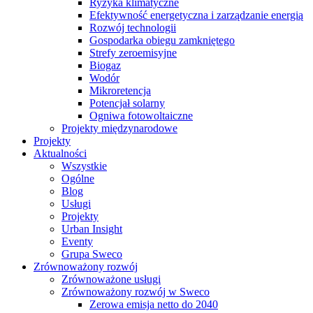
Ryzyka klimatyczne
Efektywność energetyczna i zarządzanie energią
Rozwój technologii
Gospodarka obiegu zamkniętego
Strefy zeroemisyjne
Biogaz
Wodór
Mikroretencja
Potencjał solarny
Ogniwa fotowoltaiczne
Projekty międzynarodowe
Projekty
Aktualności
Wszystkie
Ogólne
Blog
Usługi
Projekty
Urban Insight
Eventy
Grupa Sweco
Zrównoważony rozwój
Zrównoważone usługi
Zrównoważony rozwój w Sweco
Zerowa emisja netto do 2040