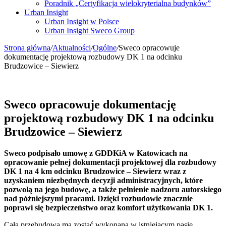
Poradnik „Certyfikacja wielokryterialna budynków”
Urban Insight
Urban Insight w Polsce
Urban Insight Sweco Group
Strona główna
/
Aktualności
/
Ogólne
/
Sweco opracowuje
dokumentację projektową rozbudowy DK 1 na odcinku
Brudzowice – Siewierz
Sweco opracowuje dokumentację
projektową rozbudowy DK 1 na odcinku
Brudzowice – Siewierz
Sweco podpisało umowę z GDDKiA w Katowicach na
opracowanie pełnej dokumentacji projektowej dla rozbudowy
DK 1 na 4 km odcinku Brudzowice – Siewierz wraz z
uzyskaniem niezbędnych decyzji administracyjnych, które
pozwolą na jego budowę, a także pełnienie nadzoru autorskiego
nad późniejszymi pracami. Dzięki rozbudowie znacznie
poprawi się bezpieczeństwo oraz komfort użytkowania DK 1.
Cała przebudowa ma zostać wykonana w istniejącym pasie