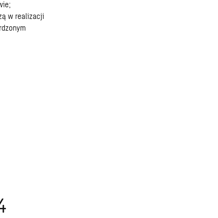
wie;
ą w realizacji
erdzonym
4