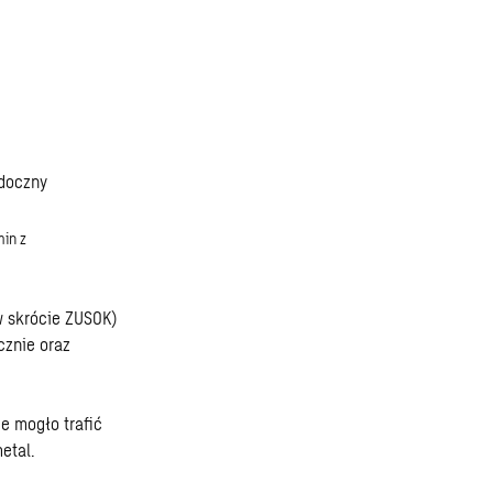
min z
w skrócie ZUSOK)
cznie oraz
e mogło trafić
etal.