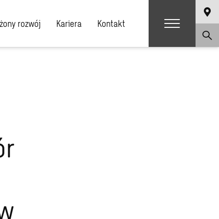
ony rozwój
Kariera
Kontakt
ór
 w