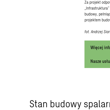
Za projekt odpo
„Infrastruktura
budowy, pełniąc
projektem budo
fot. Andrzej Si
Więcej inf
Nasze usłu
Stan budowy spalar