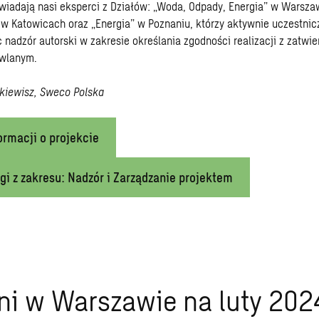
wiadają nasi eksperci z Działów: „Woda, Odpady, Energia” w Warsza
” w Katowicach oraz „Energia” w Poznaniu, którzy aktywnie uczestnicz
 nadzór autorski w zakresie określania zgodności realizacji z zatwi
wlanym.
arkiewisz, Sweco Polska
ormacji o projekcie
gi z zakresu: Nadzór i Zarządzanie projektem
ni w Warszawie na luty 202