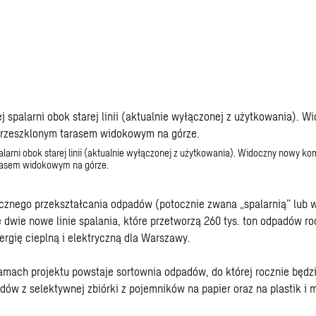
larni obok starej linii (aktualnie wyłączonej z użytkowania). Widoczny nowy ko
rasem widokowym na górze.
icznego przekształcania odpadów (potocznie zwana „spalarnią” lub 
 dwie nowe linie spalania, które przetworzą 260 tys. ton odpadów ro
rgię cieplną i elektryczną dla Warszawy.
mach projektu powstaje sortownia odpadów, do której rocznie będzi
adów z selektywnej zbiórki z pojemników na papier oraz na plastik i m