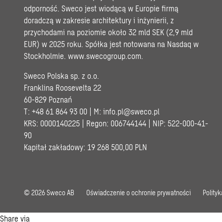
odporność. Sweco jest wiodącą w Europie firmą
doradczą w zakresie architektury i inżynierii, z
przychodami na poziomie około 32 mld SEK (2,9 mld
EUR) w 2025 roku. Spółka jest notowana na Nasdaq w
Stockholmie.
www.swecogroup.com
.
Sweco Polska sp. z o.o.
Franklina Roosevelta 22
60-829 Poznań
T: +48 61 864 93 00 | M:
info.pl@sweco.pl
KRS: 0000140225 | Regon: 006744144 | NIP: 522-000-41-
90
Kapitał zakładowy: 19 268 500,00 PLN
© 2026 Sweco AB
Oświadczenie o ochronie prywatności
Polity
Share via