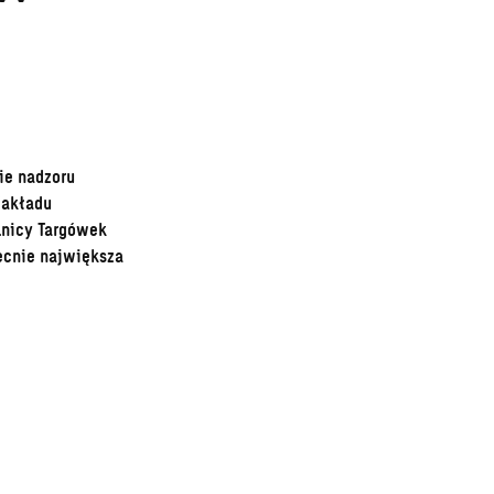
ie nadzoru
Zakładu
lnicy Targówek
becnie największa