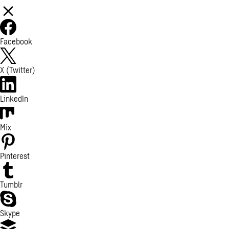
Facebook
X (Twitter)
LinkedIn
Mix
Pinterest
Tumblr
Skype