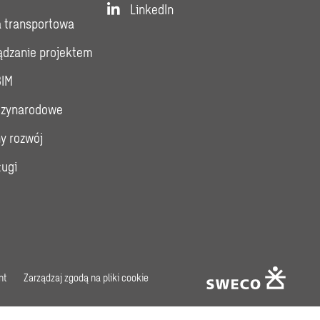
LinkedIn
a transportowa
ządzanie projektem
BIM
dzynarodowe
y rozwój
ługi
nt
Zarządzaj zgodą na pliki cookie