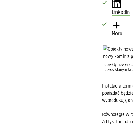
LinkedIn
More
Obiekty nowej spa
przeszklonym ta
Instalacja term
posiadać będzie
wyprodukują ene
Równolegle w ra
30 tys. ton odp