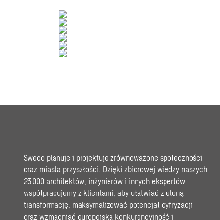
Sweco planuje i projektuje zrównoważone społeczności
oraz miasta przyszłości. Dzięki zbiorowej wiedzy naszych
23 000 architektów, inżynierów i innych ekspertów
współpracujemy z klientami, aby ułatwiać zieloną
transformację, maksymalizować potencjał cyfryzacji
oraz wzmacniać europejską konkurencyjność i