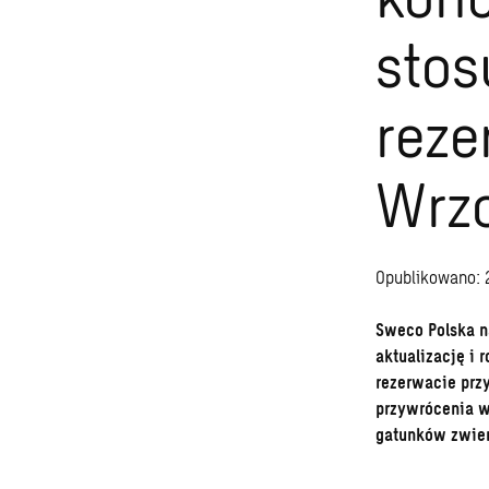
sto
reze
Wrz
Opublikowano: 
Sweco Polska n
aktualizację i
rezerwacie prz
przywrócenia w
gatunków zwier