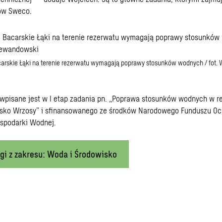
rów Sweco.
carskie Łąki na terenie rezerwatu wymagają poprawy stosunków wodnych / fot. 
wpisane jest w I etap zadania pn. „Poprawa stosunków wodnych w r
ysko Wrzosy” i sfinansowanego ze środków Narodowego Funduszu Oc
ospodarki Wodnej.
gi z zakresu: Woda i Środowisko