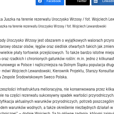
Facebook
Twitter
LinkedI
uszka na terenie rezerwatu Uroczysko Wrzosy / fot. Wojciech Lewandowski
rody
Uroczysko Wrzosy
jest obszarem o wyjątkowych walorach przyro
arowy obszar olsów, łęgów oraz siedlisk otwartych takich jak zmien
iewielkie płaty torfowisk przejściowych. To także bardzo istotne miej
oraz rzadkich i chronionych gatunków roślin: m.in. jedno z kilkunas
unowego w Polsce i najliczniejsza na Dolnym Śląsku populacja dłu
 mówi Wojciech Lewandowski, Kierownik Projektu, Starszy Konsultan
 Zespole Środowiskowym Sweco Polska.
eszłości infrastruktura melioracyjna, nie konserwowana przez kilkad
ie na części rezerwatu sukcesywny spadek wartości przyrodniczych.
tyfikacja aktualnych warunków przyrodniczych, potrzeb poszczególny
dem warunków wodnych, a także określenie niezbędnych działań w 
technicznej” – dodaje Wojciech. Są to główne zadania, którymi zajmu