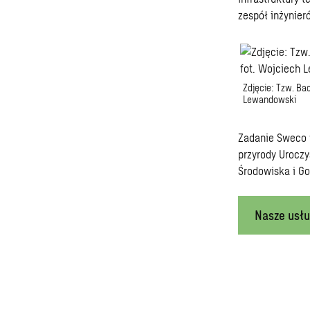
zespół inżynie
Zdjęcie: Tzw. Ba
Lewandowski
Zadanie Sweco 
przyrody Urocz
Środowiska i G
Nasze usłu