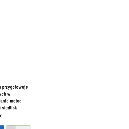
u przygotowuje
nych w
wanie metod
 siedlisk
y.