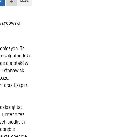
n
More
dniczych. To
nowilgotne łąki
sce dla ptaków
tu stanowisk
gosza
t oraz Ekspert
ziesiąt lat,
 Dlatego też
ch siedlisk i
obrębie
je się obecnie