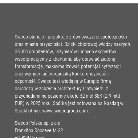
Sweco planuje i projektuje zrównoważone społeczności
oraz miasta przyszłości. Dzięki zbiorowej wiedzy naszych
23 000 architektów, inżynierów i innych ekspertów
współpracujemy z klientami, aby ułatwiać zieloną
transformację, maksymalizować potencjał cyfryzacji
oraz wzmacniać europejską konkurencyjność i
odporność. Sweco jest wiodącą w Europie firmą
doradczą w zakresie architektury i inżynierii, z
przychodami na poziomie około 32 mld SEK (2,9 mld
EUR) w 2025 roku. Spółka jest notowana na Nasdaq w
Stockholmie.
www.swecogroup.com
.
Sweco Polska sp. z o.o.
Franklina Roosevelta 22
60-829 Poznań