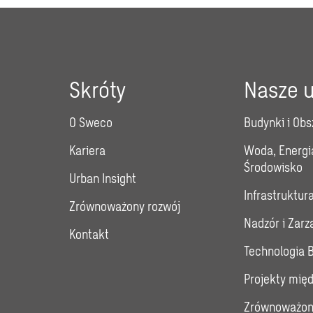
Skróty
Nasze u
O Sweco
Budynki i Obs
Kariera
Woda, Energi
Środowisko
Urban Insight
Infrastruktur
Zrównoważony rozwój
Nadzór i Zar
Kontakt
Technologia 
Projekty mię
Zrównoważon