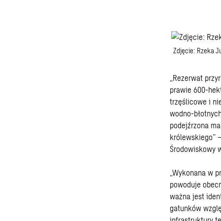
Zdjęcie: Rzeka J
„Rezerwat przy
prawie 600-hekt
trzęślicowe i n
wodno-błotnych 
podejźrzona mar
królewskiego” –
Środowiskowy w
„Wykonana w prz
powoduje obecn
ważna jest iden
gatunków wzglę
infrastruktury 