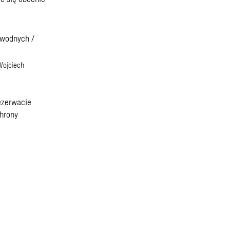
Wojciech
ezerwacie
hrony