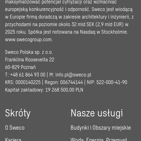
maksymalizować potencjał cyfryzacji oraz wzmacniać
europejską konkurencyjność i odporność. Sweco jest wiodącą
w Europie firmą doradczą w zakresie architektury i inżynierii, z
przychodami na poziomie około 32 mld SEK (2,9 mld EUR) w
2025 roku. Spółka jest notowana na Nasdaq w Stockholmie.
www.swecogroup.com
.
Sweco Polska sp. z o.o.
Franklina Roosevelta 22
60-829 Poznań
T: +48 61 864 93 00 | M:
info.pl@sweco.pl
KRS: 0000140225 | Regon: 006744144 | NIP: 522-000-41-90
Kapitał zakładowy: 19 268 500,00 PLN
Skróty
Nasze usługi
O Sweco
Budynki i Obszary miejskie
Kariera
Woda, Energia, Przemysł,