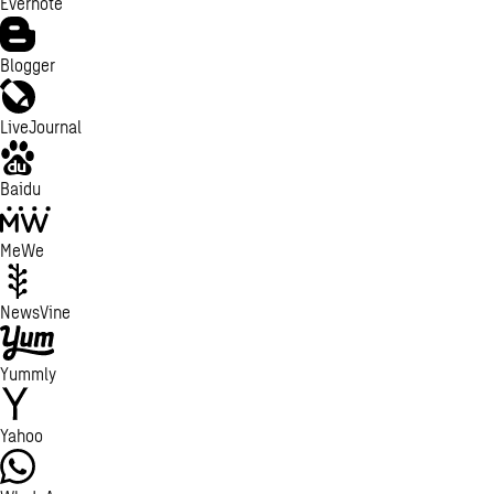
Evernote
Blogger
LiveJournal
Baidu
MeWe
NewsVine
Yummly
Yahoo