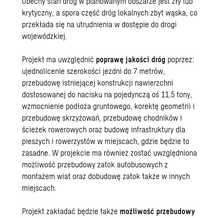
Obecny stan dróg w planowanym obszarze jest zły lub
krytyczny, a spora część dróg lokalnych zbyt wąska, co
przekłada się na utrudnienia w dostępie do drogi
wojewódzkiej.
Projekt ma uwzględnić
poprawę jakości dróg
poprzez:
ujednolicenie szerokości jezdni do 7 metrów,
przebudowę istniejącej konstrukcji nawierzchni
dostosowanej do nacisku na pojedynczą oś 11,5 tony,
wzmocnienie podłoża gruntowego, korektę geometrii i
przebudowę skrzyżowań, przebudowę chodników i
ścieżek rowerowych oraz budowę infrastruktury dla
pieszych i rowerzystów w miejscach, gdzie będzie to
zasadne. W projekcie ma również zostać uwzględniona
możliwość przebudowy zatok autobusowych z
montażem wiat oraz dobudowę zatok także w innych
miejscach.
Projekt zakładać będzie także
możliwość przebudowy