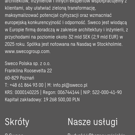
architektów, inżynierów i innych ekspertów współpracujemy z
klientami, aby ułatwiać zieloną transformację,
maksymalizować potencjał cyfryzacji oraz wzmacniać
europejską konkurencyjność i odporność. Sweco jest wiodącą
w Europie firmą doradczą w zakresie architektury i inżynierii, z
przychodami na poziomie około 32 mld SEK (2,9 mld EUR) w
2025 roku. Spółka jest notowana na Nasdaq w Stockholmie.
www.swecogroup.com
.
Sweco Polska sp. z o.o.
Franklina Roosevelta 22
60-829 Poznań
T: +48 61 864 93 00 | M:
info.pl@sweco.pl
KRS: 0000140225 | Regon: 006744144 | NIP: 522-000-41-90
Kapitał zakładowy: 19 268 500,00 PLN
Skróty
Nasze usługi