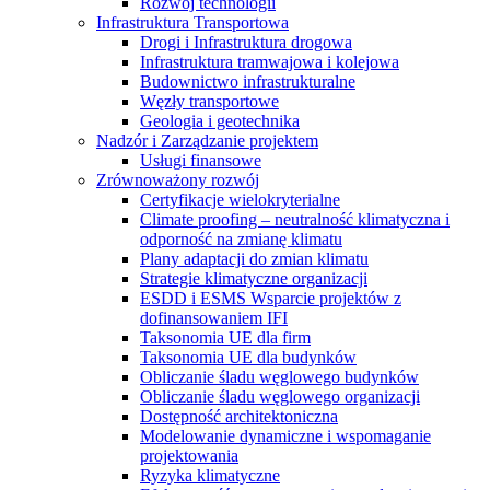
Rozwój technologii
Infrastruktura Transportowa
Drogi i Infrastruktura drogowa
Infrastruktura tramwajowa i kolejowa
Budownictwo infrastrukturalne
Węzły transportowe
Geologia i geotechnika
Nadzór i Zarządzanie projektem
Usługi finansowe
Zrównoważony rozwój
Certyfikacje wielokryterialne
Climate proofing – neutralność klimatyczna i
odporność na zmianę klimatu
Plany adaptacji do zmian klimatu
Strategie klimatyczne organizacji
ESDD i ESMS Wsparcie projektów z
dofinansowaniem IFI
Taksonomia UE dla firm
Taksonomia UE dla budynków
Obliczanie śladu węglowego budynków
Obliczanie śladu węglowego organizacji
Dostępność architektoniczna
Modelowanie dynamiczne i wspomaganie
projektowania
Ryzyka klimatyczne