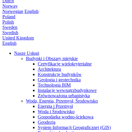
Dutch
Norway
Norwegian
English
Poland
Polish
Sweden
Swedish
United Kingdom
English
Nasze Usługi
Budynki i Obszary miejskie
Certyfikacje wielokryterialne
Architektura
Konstrukcje budynków
Geologia i geotechnika
Technologia BIM
Instalacje wewnątrzbudynkowe
Zrównoważona urbanistyka
Woda, Energia, Przemysł, Środowisko
Energia i Przemysł
Woda i Środowisko
Gospodarka wodno-ściekowa
Geodezja
System Informacji Geograficznej (GIS)