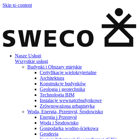
Skip to content
Nasze Usługi
Wszystkie usługi
Budynki i Obszary miejskie
Certyfikacje wielokryterialne
Architektura
Konstrukcje budynków
Geologia i geotechnika
Technologia BIM
Instalacje wewnątrzbudynkowe
Zrównoważona urbanistyka
Woda, Energia, Przemysł, Środowisko
Energia i Przemysł
Woda i Środowisko
Gospodarka wodno-ściekowa
Geodezja