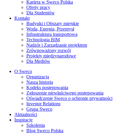
Kariera w Sweco Polska
Oferty pracy
Dla Studentów
Kontakt
Budynki i Obszary miejskie
Woda, Energia, Przemysł
Infrastruktura transportowa
Technologia BIM
Nadzór i Zarządzanie projektem
Zrównoważony rozwój
Projekty międzynarodowe
Dla Mediów
O Sweco
Organizacja
Nasza historia
Kodeks postępowania
Zgłoszenie niewłaściwego postępowania
Oświadczenie Sweco o ochronie prywatności
Investor Relations
Grupa Sweco
Aktualności
Inspiracje
Szkolenia
Blog Sweco Polska