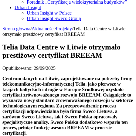
Poradnik „Certyfikacja wielokryterialna budynków”
Urban Insight
Urban Insight w Polsce
Urban Insight Sweco Group
Strona główna
/
Aktualności
/
Projekty
/
Telia Data Centre w Litwie
otrzymało prestiżowy certyfikat BREEAM
Telia Data Centre w Litwie otrzymało
prestiżowy certyfikat BREEAM
Opublikowano: 29/09/2025
Centrum danych na Litwie, zaprojektowane na potrzeby firmy
telekomunikacyjno-informatycznej Telia, jako pierwsze w
krajach bałtyckich i drugie w Europie Środkowej uzyskało
certyfikat zrównoważonego rozwoju BREEAM. Osiągnięcie to
wyznacza nowy standard zrównoważonego rozwoju w sektorze
technologicznym regionu.
Za przeprowadzenie procesu
certyfikacji odpowiedzialna była firma Sweco Lietuva, a
zarówno Sweco Lietuva, jak i Sweco Polska opracowały
specjalistyczne analizy. Sweco Polska dodatkowo wsparło ten
proces, pełniąc funkcję asesora BREEAM w procesie
certyfikacji.