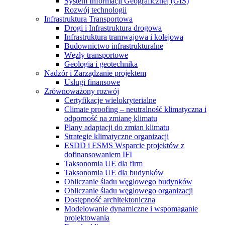
System Informacji Geograficznej (GIS)
Rozwój technologii
Infrastruktura Transportowa
Drogi i Infrastruktura drogowa
Infrastruktura tramwajowa i kolejowa
Budownictwo infrastrukturalne
Węzły transportowe
Geologia i geotechnika
Nadzór i Zarządzanie projektem
Usługi finansowe
Zrównoważony rozwój
Certyfikacje wielokryterialne
Climate proofing – neutralność klimatyczna i
odporność na zmianę klimatu
Plany adaptacji do zmian klimatu
Strategie klimatyczne organizacji
ESDD i ESMS Wsparcie projektów z
dofinansowaniem IFI
Taksonomia UE dla firm
Taksonomia UE dla budynków
Obliczanie śladu węglowego budynków
Obliczanie śladu węglowego organizacji
Dostępność architektoniczna
Modelowanie dynamiczne i wspomaganie
projektowania