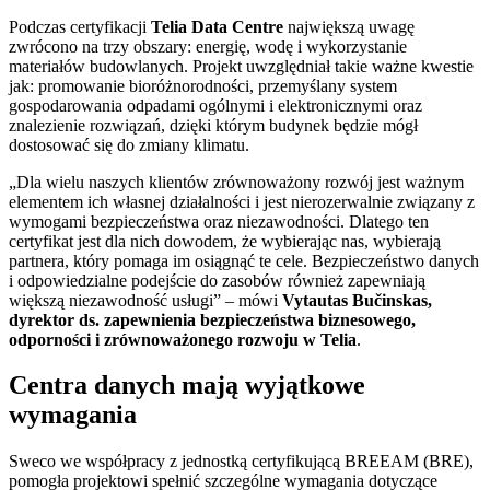
Podczas certyfikacji
Telia Data Centre
największą uwagę
zwrócono na trzy obszary: energię, wodę i wykorzystanie
materiałów budowlanych. Projekt uwzględniał takie ważne kwestie
jak: promowanie bioróżnorodności, przemyślany system
gospodarowania odpadami ogólnymi i elektronicznymi oraz
znalezienie rozwiązań, dzięki którym budynek będzie mógł
dostosować się do zmiany klimatu.
„Dla wielu naszych klientów zrównoważony rozwój jest ważnym
elementem ich własnej działalności i jest nierozerwalnie związany z
wymogami bezpieczeństwa oraz niezawodności. Dlatego ten
certyfikat jest dla nich dowodem, że wybierając nas, wybierają
partnera, który pomaga im osiągnąć te cele. Bezpieczeństwo danych
i odpowiedzialne podejście do zasobów również zapewniają
większą niezawodność usługi” – mówi
Vytautas Bučinskas,
dyrektor ds. zapewnienia bezpieczeństwa biznesowego,
odporności i zrównoważonego rozwoju w Telia
.
Centra danych mają wyjątkowe
wymagania
Sweco we współpracy z jednostką certyfikującą BREEAM (BRE),
pomogła projektowi spełnić szczególne wymagania dotyczące