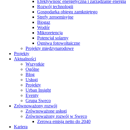
Efektywność energetyczna i zarządzanie energią
Rozwój technologii
Gospodarka obiegu zamkniętego
Strefy zeroemisyjne
Biogaz
Wodór
Mikroretencja
Potencjał solarny
Ogniwa fotowoltaiczne
Projekty międzynarodowe
Projekty
Aktualności
Wszystkie
Ogólne
Blog
Usługi
Projekty
Urban Insight
Eventy
Grupa Sweco
Zrównoważony rozwój
Zrównoważone usługi
Zrównoważony rozwój w Sweco
Zerowa emisja netto do 2040
Kariera