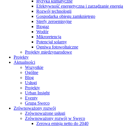
Ryzyka klimatyczne
Efektywność energetyczna i zarządzanie energią
Rozwój technologii
Gospodarka obiegu zamkniętego
Strefy zeroemisyjne
Biogaz
Wodór
Mikroretencja
Potencjał solarny
Ogniwa fotowoltaiczne
Projekty międzynarodowe
Projekty
Aktualności
Wszystkie
Ogólne
Blog
Usługi
Projekty
Urban Insight
Eventy
Grupa Sweco
Zrównoważony rozwój
Zrównoważone usługi
Zrównoważony rozwój w Sweco
Zerowa emisja netto do 2040