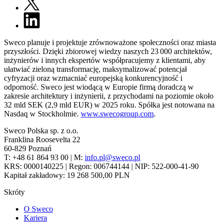
Sweco planuje i projektuje zrównoważone społeczności oraz miasta
przyszłości. Dzięki zbiorowej wiedzy naszych 23 000 architektów,
inżynierów i innych ekspertów współpracujemy z klientami, aby
ułatwiać zieloną transformację, maksymalizować potencjał
cyfryzacji oraz wzmacniać europejską konkurencyjność i
odporność. Sweco jest wiodącą w Europie firmą doradczą w
zakresie architektury i inżynierii, z przychodami na poziomie około
32 mld SEK (2,9 mld EUR) w 2025 roku. Spółka jest notowana na
Nasdaq w Stockholmie.
www.swecogroup.com
.
Sweco Polska sp. z o.o.
Franklina Roosevelta 22
60-829 Poznań
T: +48 61 864 93 00 | M:
info.pl@sweco.pl
KRS: 0000140225 | Regon: 006744144 | NIP: 522-000-41-90
Kapitał zakładowy: 19 268 500,00 PLN
Skróty
O Sweco
Kariera