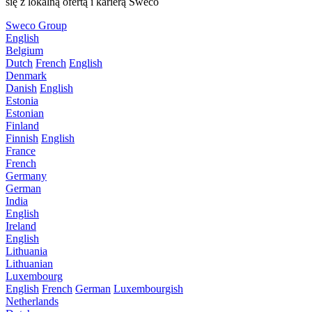
się z lokalną ofertą i karierą Sweco
Sweco Group
English
Belgium
Dutch
French
English
Denmark
Danish
English
Estonia
Estonian
Finland
Finnish
English
France
French
Germany
German
India
English
Ireland
English
Lithuania
Lithuanian
Luxembourg
English
French
German
Luxembourgish
Netherlands