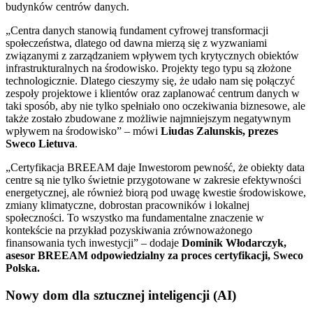
budynków centrów danych.
„Centra danych stanowią fundament cyfrowej transformacji
społeczeństwa, dlatego od dawna mierzą się z wyzwaniami
związanymi z zarządzaniem wpływem tych krytycznych obiektów
infrastrukturalnych na środowisko. Projekty tego typu są złożone
technologicznie. Dlatego cieszymy się, że udało nam się połączyć
zespoły projektowe i klientów oraz zaplanować centrum danych w
taki sposób, aby nie tylko spełniało ono oczekiwania biznesowe, ale
także zostało zbudowane z możliwie najmniejszym negatywnym
wpływem na środowisko” – mówi
Liudas Zalunskis, prezes
Sweco Lietuva
.
„Certyfikacja BREEAM daje Inwestorom pewność, że obiekty data
centre są nie tylko świetnie przygotowane w zakresie efektywności
energetycznej, ale również biorą pod uwagę kwestie środowiskowe,
zmiany klimatyczne, dobrostan pracowników i lokalnej
społeczności. To wszystko ma fundamentalne znaczenie w
kontekście na przykład pozyskiwania zrównoważonego
finansowania tych inwestycji” – dodaje
Dominik Włodarczyk,
asesor BREEAM odpowiedzialny za proces certyfikacji, Sweco
Polska.
Nowy dom dla sztucznej inteligencji (AI)