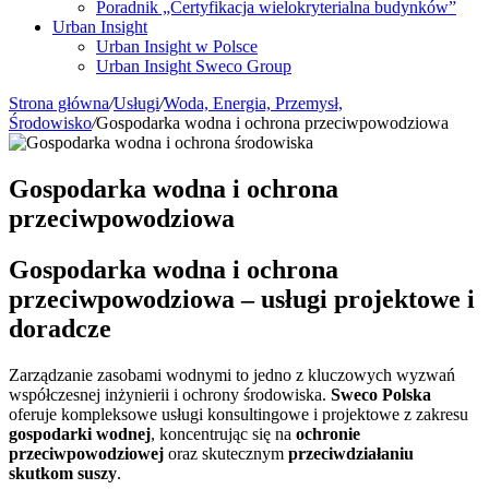
Poradnik „Certyfikacja wielokryterialna budynków”
Urban Insight
Urban Insight w Polsce
Urban Insight Sweco Group
Strona główna
/
Usługi
/
Woda, Energia, Przemysł,
Środowisko
/
Gospodarka wodna i ochrona przeciwpowodziowa
Gospodarka wodna i ochrona
przeciwpowodziowa
Gospodarka wodna i ochrona
przeciwpowodziowa – usługi projektowe i
doradcze
Zarządzanie zasobami wodnymi to jedno z kluczowych wyzwań
współczesnej inżynierii i ochrony środowiska.
Sweco Polska
oferuje kompleksowe usługi konsultingowe i projektowe z zakresu
gospodarki wodnej
, koncentrując się na
ochronie
przeciwpowodziowej
oraz skutecznym
przeciwdziałaniu
skutkom suszy
.