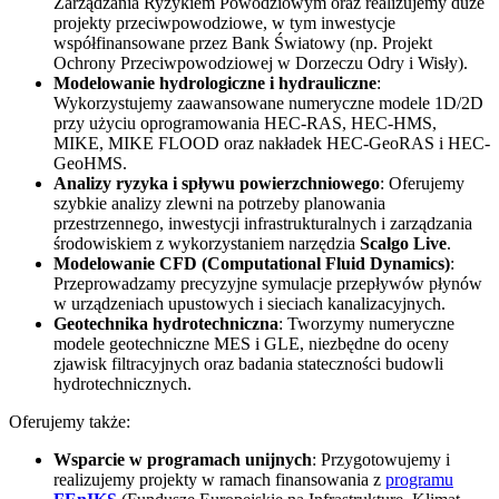
Zarządzania Ryzykiem Powodziowym oraz realizujemy duże
projekty przeciwpowodziowe, w tym inwestycje
współfinansowane przez Bank Światowy (np. Projekt
Ochrony Przeciwpowodziowej w Dorzeczu Odry i Wisły).
Modelowanie hydrologiczne i hydrauliczne
:
Wykorzystujemy zaawansowane numeryczne modele 1D/2D
przy użyciu oprogramowania HEC-RAS, HEC-HMS,
MIKE, MIKE FLOOD oraz nakładek HEC-GeoRAS i HEC-
GeoHMS.
Analizy ryzyka i spływu powierzchniowego
: Oferujemy
szybkie analizy zlewni na potrzeby planowania
przestrzennego,
inwestycji infrastrukturalnych
i zarządzania
środowiskiem z wykorzystaniem narzędzia
Scalgo Live
.
Modelowanie CFD (Computational Fluid Dynamics)
:
Przeprowadzamy precyzyjne symulacje przepływów płynów
w urządzeniach upustowych i sieciach kanalizacyjnych.
Geotechnika hydrotechniczna
: Tworzymy numeryczne
modele geotechniczne MES i GLE, niezbędne do oceny
zjawisk filtracyjnych oraz badania stateczności budowli
hydrotechnicznych.
Oferujemy także:
Wsparcie w programach unijnych
: Przygotowujemy i
realizujemy projekty w ramach finansowania z
programu