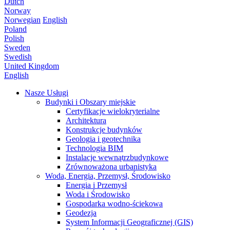
Dutch
Norway
Norwegian
English
Poland
Polish
Sweden
Swedish
United Kingdom
English
Nasze Usługi
Budynki i Obszary miejskie
Certyfikacje wielokryterialne
Architektura
Konstrukcje budynków
Geologia i geotechnika
Technologia BIM
Instalacje wewnątrzbudynkowe
Zrównoważona urbanistyka
Woda, Energia, Przemysł, Środowisko
Energia i Przemysł
Woda i Środowisko
Gospodarka wodno-ściekowa
Geodezja
System Informacji Geograficznej (GIS)