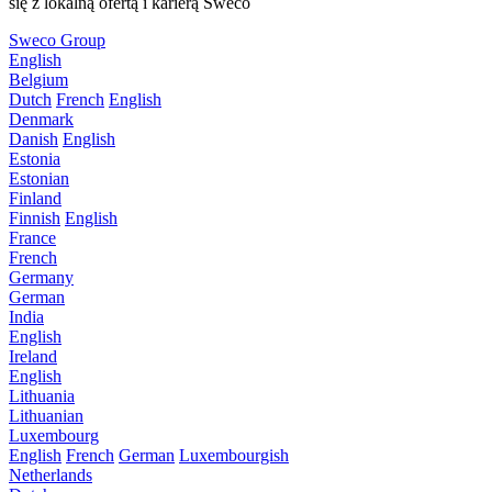
się z lokalną ofertą i karierą Sweco
Sweco Group
English
Belgium
Dutch
French
English
Denmark
Danish
English
Estonia
Estonian
Finland
Finnish
English
France
French
Germany
German
India
English
Ireland
English
Lithuania
Lithuanian
Luxembourg
English
French
German
Luxembourgish
Netherlands