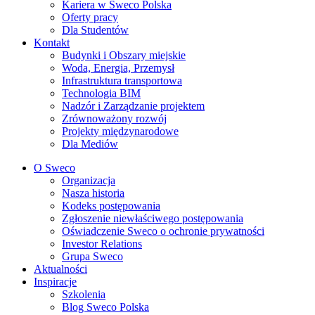
Kariera w Sweco Polska
Oferty pracy
Dla Studentów
Kontakt
Budynki i Obszary miejskie
Woda, Energia, Przemysł
Infrastruktura transportowa
Technologia BIM
Nadzór i Zarządzanie projektem
Zrównoważony rozwój
Projekty międzynarodowe
Dla Mediów
O Sweco
Organizacja
Nasza historia
Kodeks postępowania
Zgłoszenie niewłaściwego postępowania
Oświadczenie Sweco o ochronie prywatności
Investor Relations
Grupa Sweco
Aktualności
Inspiracje
Szkolenia
Blog Sweco Polska