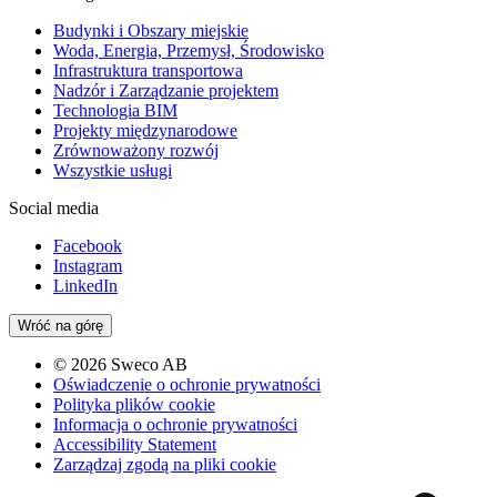
Budynki i Obszary miejskie
Woda, Energia, Przemysł, Środowisko
Infrastruktura transportowa
Nadzór i Zarządzanie projektem
Technologia BIM
Projekty międzynarodowe
Zrównoważony rozwój
Wszystkie usługi
Social media
Facebook
Instagram
LinkedIn
Wróć na górę
© 2026 Sweco AB
Oświadczenie o ochronie prywatności
Polityka plików cookie
Informacja o ochronie prywatności
Accessibility Statement
Zarządzaj zgodą na pliki cookie