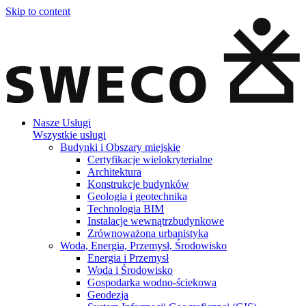
Skip to content
Nasze Usługi
Wszystkie usługi
Budynki i Obszary miejskie
Certyfikacje wielokryterialne
Architektura
Konstrukcje budynków
Geologia i geotechnika
Technologia BIM
Instalacje wewnątrzbudynkowe
Zrównoważona urbanistyka
Woda, Energia, Przemysł, Środowisko
Energia i Przemysł
Woda i Środowisko
Gospodarka wodno-ściekowa
Geodezja