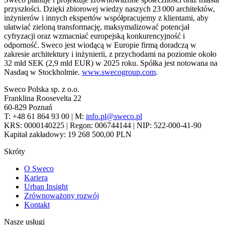
przyszłości. Dzięki zbiorowej wiedzy naszych 23 000 architektów,
inżynierów i innych ekspertów współpracujemy z klientami, aby
ułatwiać zieloną transformację, maksymalizować potencjał
cyfryzacji oraz wzmacniać europejską konkurencyjność i
odporność. Sweco jest wiodącą w Europie firmą doradczą w
zakresie architektury i inżynierii, z przychodami na poziomie około
32 mld SEK (2,9 mld EUR) w 2025 roku. Spółka jest notowana na
Nasdaq w Stockholmie.
www.swecogroup.com
.
Sweco Polska sp. z o.o.
Franklina Roosevelta 22
60-829 Poznań
T: +48 61 864 93 00 | M:
info.pl@sweco.pl
KRS: 0000140225 | Regon: 006744144 | NIP: 522-000-41-90
Kapitał zakładowy: 19 268 500,00 PLN
Skróty
O Sweco
Kariera
Urban Insight
Zrównoważony rozwój
Kontakt
Nasze usługi