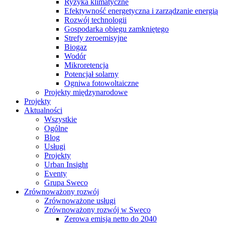
Ryzyka klimatyczne
Efektywność energetyczna i zarządzanie energią
Rozwój technologii
Gospodarka obiegu zamkniętego
Strefy zeroemisyjne
Biogaz
Wodór
Mikroretencja
Potencjał solarny
Ogniwa fotowoltaiczne
Projekty międzynarodowe
Projekty
Aktualności
Wszystkie
Ogólne
Blog
Usługi
Projekty
Urban Insight
Eventy
Grupa Sweco
Zrównoważony rozwój
Zrównoważone usługi
Zrównoważony rozwój w Sweco
Zerowa emisja netto do 2040