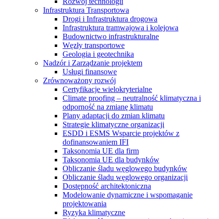
Rozwój technologii
Infrastruktura Transportowa
Drogi i Infrastruktura drogowa
Infrastruktura tramwajowa i kolejowa
Budownictwo infrastrukturalne
Węzły transportowe
Geologia i geotechnika
Nadzór i Zarządzanie projektem
Usługi finansowe
Zrównoważony rozwój
Certyfikacje wielokryterialne
Climate proofing – neutralność klimatyczna i
odporność na zmianę klimatu
Plany adaptacji do zmian klimatu
Strategie klimatyczne organizacji
ESDD i ESMS Wsparcie projektów z
dofinansowaniem IFI
Taksonomia UE dla firm
Taksonomia UE dla budynków
Obliczanie śladu węglowego budynków
Obliczanie śladu węglowego organizacji
Dostępność architektoniczna
Modelowanie dynamiczne i wspomaganie
projektowania
Ryzyka klimatyczne