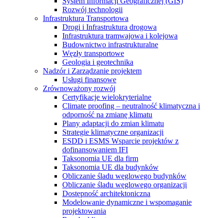
System Informacji Geograficznej (GIS)
Rozwój technologii
Infrastruktura Transportowa
Drogi i Infrastruktura drogowa
Infrastruktura tramwajowa i kolejowa
Budownictwo infrastrukturalne
Węzły transportowe
Geologia i geotechnika
Nadzór i Zarządzanie projektem
Usługi finansowe
Zrównoważony rozwój
Certyfikacje wielokryterialne
Climate proofing – neutralność klimatyczna i
odporność na zmianę klimatu
Plany adaptacji do zmian klimatu
Strategie klimatyczne organizacji
ESDD i ESMS Wsparcie projektów z
dofinansowaniem IFI
Taksonomia UE dla firm
Taksonomia UE dla budynków
Obliczanie śladu węglowego budynków
Obliczanie śladu węglowego organizacji
Dostępność architektoniczna
Modelowanie dynamiczne i wspomaganie
projektowania