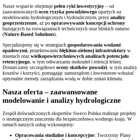
Nasze wsparcie obejmuje
pełen cykl inwestycyjny
– od
zaawansowanych
ocen ryzyka powodziowego
opartych na
modelowaniu hydrologicznym i hydraulicznym, przez
analizy
geoprzestrzenne
, aż po
opracowywanie koncepcji ochrony
bazujących na rozwiązaniach technicznych oraz bliskich naturze
(
Nature-Based Solutions
).
Specjalizujemy się w strategiach
gospodarowania wodami
opadowymi
, projektowaniu
błękitno-zielonej infrastruktury
w
miastach oraz
wielkopowierzchniowych analizach potencjału
retencyjnego
, w tym odtwarzaniu mokradeł i retencji leśnej.
Dostarczamy szczegółowe
oceny skutków powodzi
, w tym analizy
kosztów i korzyści, pomagając samorządom i inwestorom wdrażać
optymalne metody zarządzania wodą w dobie zmian klimatu.
Nasza oferta – zaawansowane
modelowanie i analizy hydrologiczne
Zespół doświadczonych ekspertów Sweco Polska realizuje projekty
o strategicznym znaczeniu dla bezpieczeństwa wodnego kraju. W
ramach naszych usług wykonujemy:
Opracowania studialne i koncepcyjne
: Tworzymy Plany