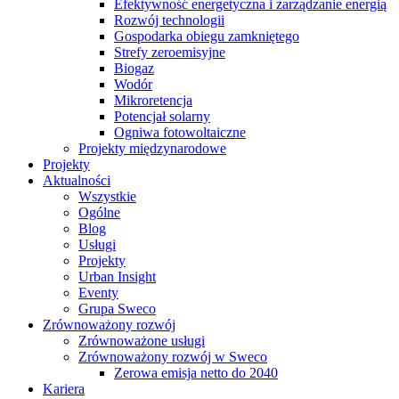
Efektywność energetyczna i zarządzanie energią
Rozwój technologii
Gospodarka obiegu zamkniętego
Strefy zeroemisyjne
Biogaz
Wodór
Mikroretencja
Potencjał solarny
Ogniwa fotowoltaiczne
Projekty międzynarodowe
Projekty
Aktualności
Wszystkie
Ogólne
Blog
Usługi
Projekty
Urban Insight
Eventy
Grupa Sweco
Zrównoważony rozwój
Zrównoważone usługi
Zrównoważony rozwój w Sweco
Zerowa emisja netto do 2040
Kariera