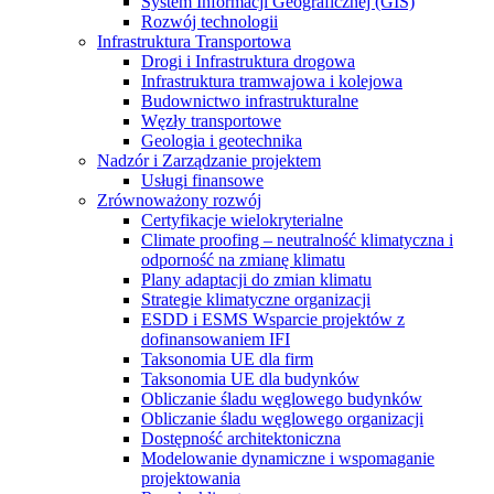
System Informacji Geograficznej (GIS)
Rozwój technologii
Infrastruktura Transportowa
Drogi i Infrastruktura drogowa
Infrastruktura tramwajowa i kolejowa
Budownictwo infrastrukturalne
Węzły transportowe
Geologia i geotechnika
Nadzór i Zarządzanie projektem
Usługi finansowe
Zrównoważony rozwój
Certyfikacje wielokryterialne
Climate proofing – neutralność klimatyczna i
odporność na zmianę klimatu
Plany adaptacji do zmian klimatu
Strategie klimatyczne organizacji
ESDD i ESMS Wsparcie projektów z
dofinansowaniem IFI
Taksonomia UE dla firm
Taksonomia UE dla budynków
Obliczanie śladu węglowego budynków
Obliczanie śladu węglowego organizacji
Dostępność architektoniczna
Modelowanie dynamiczne i wspomaganie
projektowania