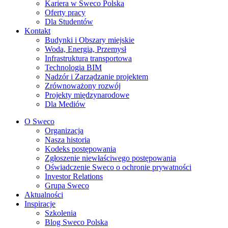
Kariera w Sweco Polska
Oferty pracy
Dla Studentów
Kontakt
Budynki i Obszary miejskie
Woda, Energia, Przemysł
Infrastruktura transportowa
Technologia BIM
Nadzór i Zarządzanie projektem
Zrównoważony rozwój
Projekty międzynarodowe
Dla Mediów
O Sweco
Organizacja
Nasza historia
Kodeks postępowania
Zgłoszenie niewłaściwego postępowania
Oświadczenie Sweco o ochronie prywatności
Investor Relations
Grupa Sweco
Aktualności
Inspiracje
Szkolenia
Blog Sweco Polska