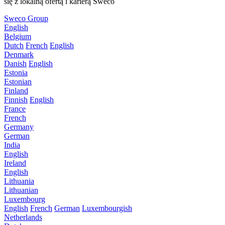
się z lokalną ofertą i karierą Sweco
Sweco Group
English
Belgium
Dutch
French
English
Denmark
Danish
English
Estonia
Estonian
Finland
Finnish
English
France
French
Germany
German
India
English
Ireland
English
Lithuania
Lithuanian
Luxembourg
English
French
German
Luxembourgish
Netherlands