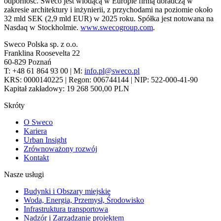
odporność. Sweco jest wiodącą w Europie firmą doradczą w
zakresie architektury i inżynierii, z przychodami na poziomie około
32 mld SEK (2,9 mld EUR) w 2025 roku. Spółka jest notowana na
Nasdaq w Stockholmie.
www.swecogroup.com
.
Sweco Polska sp. z o.o.
Franklina Roosevelta 22
60-829 Poznań
T: +48 61 864 93 00 | M:
info.pl@sweco.pl
KRS: 0000140225 | Regon: 006744144 | NIP: 522-000-41-90
Kapitał zakładowy: 19 268 500,00 PLN
Skróty
O Sweco
Kariera
Urban Insight
Zrównoważony rozwój
Kontakt
Nasze usługi
Budynki i Obszary miejskie
Woda, Energia, Przemysł, Środowisko
Infrastruktura transportowa
Nadzór i Zarządzanie projektem