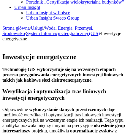
Poradnik „Certyfikacja wielokryterialna budynków”
Urban Insight
Urban Insight w Polsce
Urban Insight Sweco Group
Strona główna
/
Usługi
/
Woda, Energia, Przemysł,
Środowisko
/
System Informacji Geograficznej (GIS)
/
Inwestycje
energetyczne
Inwestycje energetyczne
Technologię GIS wykorzystuje się na wczesnych etapach
procesu przygotowania energetycznych inwestycji liniowych
takich jak kablowe sieci elektroenergetyczne.
Weryfikacja i optymalizacja tras liniowych
inwestycji energetycznych
Odpowiednie
wykorzystanie danych przestrzennych
daje
możliwość weryfikacji i optymalizacji tras liniowych inwestycji
energetycznych już na wczesnym etapie ich realizacji. Tego typu
analityka pozwala między innymi na precyzyjne
określenie grup
interesariuszy
projektu, umożliwia
optymalizację zysków
z