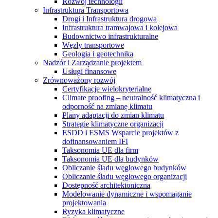
Rozwój technologii
Infrastruktura Transportowa
Drogi i Infrastruktura drogowa
Infrastruktura tramwajowa i kolejowa
Budownictwo infrastrukturalne
Węzły transportowe
Geologia i geotechnika
Nadzór i Zarządzanie projektem
Usługi finansowe
Zrównoważony rozwój
Certyfikacje wielokryterialne
Climate proofing – neutralność klimatyczna i
odporność na zmianę klimatu
Plany adaptacji do zmian klimatu
Strategie klimatyczne organizacji
ESDD i ESMS Wsparcie projektów z
dofinansowaniem IFI
Taksonomia UE dla firm
Taksonomia UE dla budynków
Obliczanie śladu węglowego budynków
Obliczanie śladu węglowego organizacji
Dostępność architektoniczna
Modelowanie dynamiczne i wspomaganie
projektowania
Ryzyka klimatyczne