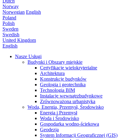
Dutch
Norway
Norwegian
English
Poland
Polish
Sweden
Swedish
United Kingdom
English
Nasze Usługi
Budynki i Obszary miejskie
Certyfikacje wielokryterialne
Architektura
Konstrukcje budynków
Geologia i geotechnika
Technologia BIM
Instalacje wewnątrzbudynkowe
Zrównoważona urbanistyka
Woda, Energia, Przemysł, Środowisko
Energia i Przemysł
Woda i Środowisko
Gospodarka wodno-ściekowa
Geodezja
System Informacji Geograficznej (GIS)