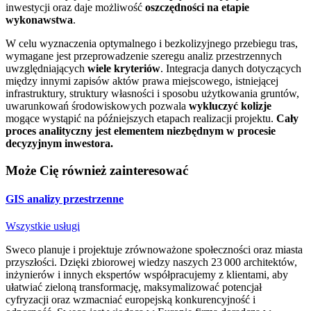
inwestycji oraz daje możliwość
oszczędności na etapie
wykonawstwa
.
W celu wyznaczenia optymalnego i bezkolizyjnego przebiegu tras,
wymagane jest przeprowadzenie szeregu analiz przestrzennych
uwzględniających
wiele kryteriów
. Integracja danych dotyczących
między innymi zapisów aktów prawa miejscowego, istniejącej
infrastruktury, struktury własności i sposobu użytkowania gruntów,
uwarunkowań środowiskowych pozwala
wykluczyć kolizje
mogące wystąpić na późniejszych etapach realizacji projektu.
Cały
proces analityczny jest elementem niezbędnym w procesie
decyzyjnym inwestora.
Może Cię również zainteresować
GIS analizy przestrzenne
Wszystkie usługi
Sweco planuje i projektuje zrównoważone społeczności oraz miasta
przyszłości. Dzięki zbiorowej wiedzy naszych 23 000 architektów,
inżynierów i innych ekspertów współpracujemy z klientami, aby
ułatwiać zieloną transformację, maksymalizować potencjał
cyfryzacji oraz wzmacniać europejską konkurencyjność i