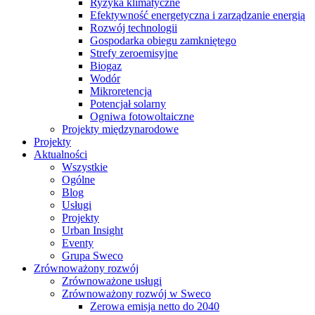
Ryzyka klimatyczne
Efektywność energetyczna i zarządzanie energią
Rozwój technologii
Gospodarka obiegu zamkniętego
Strefy zeroemisyjne
Biogaz
Wodór
Mikroretencja
Potencjał solarny
Ogniwa fotowoltaiczne
Projekty międzynarodowe
Projekty
Aktualności
Wszystkie
Ogólne
Blog
Usługi
Projekty
Urban Insight
Eventy
Grupa Sweco
Zrównoważony rozwój
Zrównoważone usługi
Zrównoważony rozwój w Sweco
Zerowa emisja netto do 2040