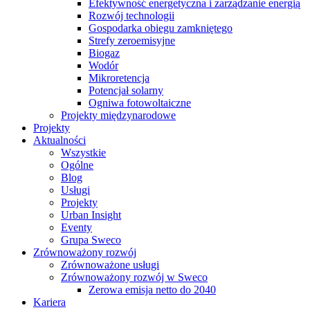
Efektywność energetyczna i zarządzanie energią
Rozwój technologii
Gospodarka obiegu zamkniętego
Strefy zeroemisyjne
Biogaz
Wodór
Mikroretencja
Potencjał solarny
Ogniwa fotowoltaiczne
Projekty międzynarodowe
Projekty
Aktualności
Wszystkie
Ogólne
Blog
Usługi
Projekty
Urban Insight
Eventy
Grupa Sweco
Zrównoważony rozwój
Zrównoważone usługi
Zrównoważony rozwój w Sweco
Zerowa emisja netto do 2040
Kariera