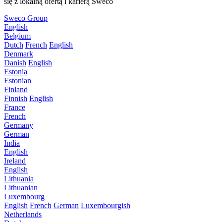
się z lokalną ofertą i karierą Sweco
Sweco Group
English
Belgium
Dutch
French
English
Denmark
Danish
English
Estonia
Estonian
Finland
Finnish
English
France
French
Germany
German
India
English
Ireland
English
Lithuania
Lithuanian
Luxembourg
English
French
German
Luxembourgish
Netherlands