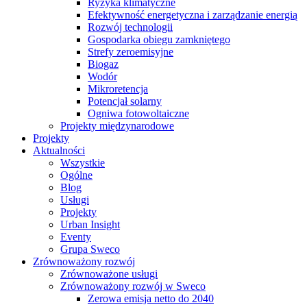
Ryzyka klimatyczne
Efektywność energetyczna i zarządzanie energią
Rozwój technologii
Gospodarka obiegu zamkniętego
Strefy zeroemisyjne
Biogaz
Wodór
Mikroretencja
Potencjał solarny
Ogniwa fotowoltaiczne
Projekty międzynarodowe
Projekty
Aktualności
Wszystkie
Ogólne
Blog
Usługi
Projekty
Urban Insight
Eventy
Grupa Sweco
Zrównoważony rozwój
Zrównoważone usługi
Zrównoważony rozwój w Sweco
Zerowa emisja netto do 2040