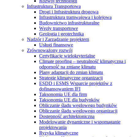
Rozwój technologii
Infrastruktura Transportowa
Drogi i Infrastruktura drogowa
Infrastruktura tramwajowa i kolejowa
Budownictwo infrastrukturalne
Węzły transportowe
Geologia i geotechnika
Nadzór i Zarządzanie projektem
Usługi finansowe
Zrównoważony rozwój
Certyfikacje wielokryterialne
Climate proofing – neutralność klimatyczna i
odporność na zmianę klimatu
Plany adaptacji do zmian klimatu
Strategie klimatyczne organizacji
ESDD i ESMS Wsparcie projektów z
dofinansowaniem IFI
Taksonomia UE dla firm
Taksonomia UE dla budynków
Obliczanie śladu węglowego budynków
Obliczanie śladu węglowego organizacji
Dostępność architektoniczna
Modelowanie dynamiczne i wspomaganie
projektowania
Ryzyka klimatyczne