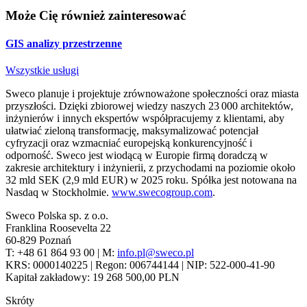
Może Cię również zainteresować
GIS analizy przestrzenne
Wszystkie usługi
Sweco planuje i projektuje zrównoważone społeczności oraz miasta
przyszłości. Dzięki zbiorowej wiedzy naszych 23 000 architektów,
inżynierów i innych ekspertów współpracujemy z klientami, aby
ułatwiać zieloną transformację, maksymalizować potencjał
cyfryzacji oraz wzmacniać europejską konkurencyjność i
odporność. Sweco jest wiodącą w Europie firmą doradczą w
zakresie architektury i inżynierii, z przychodami na poziomie około
32 mld SEK (2,9 mld EUR) w 2025 roku. Spółka jest notowana na
Nasdaq w Stockholmie.
www.swecogroup.com
.
Sweco Polska sp. z o.o.
Franklina Roosevelta 22
60-829 Poznań
T: +48 61 864 93 00 | M:
info.pl@sweco.pl
KRS: 0000140225 | Regon: 006744144 | NIP: 522-000-41-90
Kapitał zakładowy: 19 268 500,00 PLN
Skróty