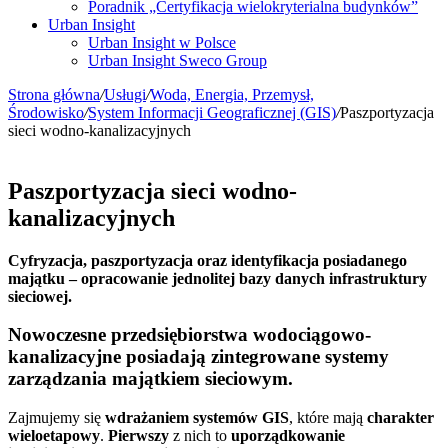
Poradnik „Certyfikacja wielokryterialna budynków”
Urban Insight
Urban Insight w Polsce
Urban Insight Sweco Group
Strona główna
/
Usługi
/
Woda, Energia, Przemysł,
Środowisko
/
System Informacji Geograficznej (GIS)
/
Paszportyzacja
sieci wodno-kanalizacyjnych
Paszportyzacja sieci wodno-
kanalizacyjnych
Cyfryzacja, paszportyzacja oraz identyfikacja posiadanego
majątku – opracowanie jednolitej bazy danych infrastruktury
sieciowej.
Nowoczesne przedsiębiorstwa wodociągowo-
kanalizacyjne posiadają zintegrowane systemy
zarządzania majątkiem sieciowym.
Zajmujemy się
wdrażaniem systemów GIS
, które mają
charakter
wieloetapowy
.
Pierwszy
z nich to
uporządkowanie