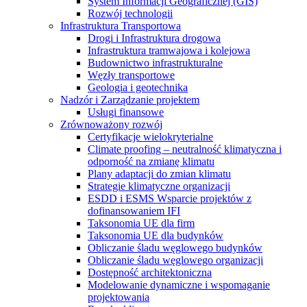
System Informacji Geograficznej (GIS)
Rozwój technologii
Infrastruktura Transportowa
Drogi i Infrastruktura drogowa
Infrastruktura tramwajowa i kolejowa
Budownictwo infrastrukturalne
Węzły transportowe
Geologia i geotechnika
Nadzór i Zarządzanie projektem
Usługi finansowe
Zrównoważony rozwój
Certyfikacje wielokryterialne
Climate proofing – neutralność klimatyczna i
odporność na zmianę klimatu
Plany adaptacji do zmian klimatu
Strategie klimatyczne organizacji
ESDD i ESMS Wsparcie projektów z
dofinansowaniem IFI
Taksonomia UE dla firm
Taksonomia UE dla budynków
Obliczanie śladu węglowego budynków
Obliczanie śladu węglowego organizacji
Dostępność architektoniczna
Modelowanie dynamiczne i wspomaganie
projektowania