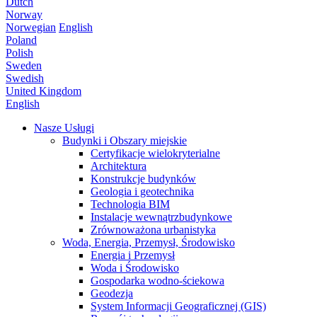
Dutch
Norway
Norwegian
English
Poland
Polish
Sweden
Swedish
United Kingdom
English
Nasze Usługi
Budynki i Obszary miejskie
Certyfikacje wielokryterialne
Architektura
Konstrukcje budynków
Geologia i geotechnika
Technologia BIM
Instalacje wewnątrzbudynkowe
Zrównoważona urbanistyka
Woda, Energia, Przemysł, Środowisko
Energia i Przemysł
Woda i Środowisko
Gospodarka wodno-ściekowa
Geodezja
System Informacji Geograficznej (GIS)