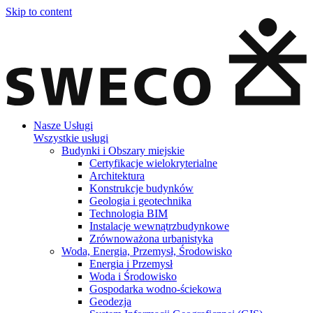
Skip to content
Nasze Usługi
Wszystkie usługi
Budynki i Obszary miejskie
Certyfikacje wielokryterialne
Architektura
Konstrukcje budynków
Geologia i geotechnika
Technologia BIM
Instalacje wewnątrzbudynkowe
Zrównoważona urbanistyka
Woda, Energia, Przemysł, Środowisko
Energia i Przemysł
Woda i Środowisko
Gospodarka wodno-ściekowa
Geodezja