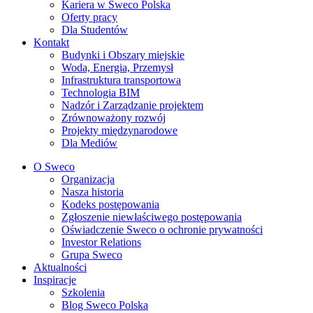
Kariera w Sweco Polska
Oferty pracy
Dla Studentów
Kontakt
Budynki i Obszary miejskie
Woda, Energia, Przemysł
Infrastruktura transportowa
Technologia BIM
Nadzór i Zarządzanie projektem
Zrównoważony rozwój
Projekty międzynarodowe
Dla Mediów
O Sweco
Organizacja
Nasza historia
Kodeks postępowania
Zgłoszenie niewłaściwego postępowania
Oświadczenie Sweco o ochronie prywatności
Investor Relations
Grupa Sweco
Aktualności
Inspiracje
Szkolenia
Blog Sweco Polska