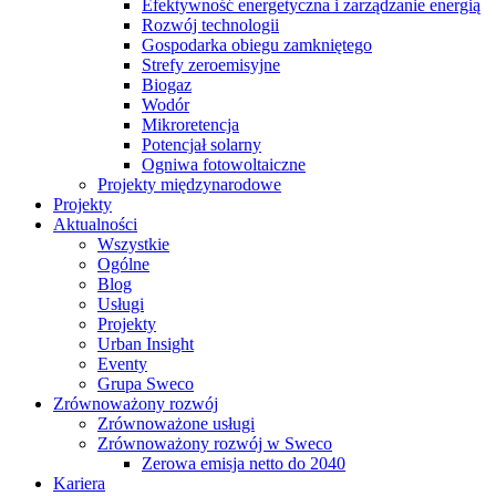
Efektywność energetyczna i zarządzanie energią
Rozwój technologii
Gospodarka obiegu zamkniętego
Strefy zeroemisyjne
Biogaz
Wodór
Mikroretencja
Potencjał solarny
Ogniwa fotowoltaiczne
Projekty międzynarodowe
Projekty
Aktualności
Wszystkie
Ogólne
Blog
Usługi
Projekty
Urban Insight
Eventy
Grupa Sweco
Zrównoważony rozwój
Zrównoważone usługi
Zrównoważony rozwój w Sweco
Zerowa emisja netto do 2040
Kariera