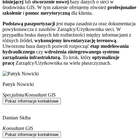
istniejącej
lub
stworzenie nowej
bazy danych o sieci w
środowisku GIS. W tym zakresie oferujemy również
profesjonalne
szkolenie
i
pomoc merytoryczną
dla klienta.
Podstawą paszportyzacji
jest mapa zasadnicza oraz dokumentacja
powykonawcza z zasobów Zarządcy/Użytkownika sieci. W
przypadku braku danych lub rozbieżności między informacjami z
różnych źródeł,
wykonujemy inwentaryzację terenową
.
Utworzona baza danych pozwoli rozpocząć
etap modelowania
hydraulicznego
czy
wdrożenia zintegrowanego systemu
zarządzania infrastrukturą.
To krok, który
optymalizuje
pracę
Zarządcy/Użytkownika na wielu płaszczyznach.
Patryk Nowicki
Specjalista/Konsultant GIS
Pokaż informacje kontaktowe
Damian Skiba
Konsultant GIS
Pokaż informacje kontaktowe