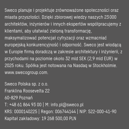
Sweco planuje i projektuje zrównoważone społeczności oraz
miasta przyszłości. Dzięki zbiorowej wiedzy naszych 23 000
architektów, inżynierów i innych ekspertów współpracujemy z
klientami, aby ułatwiać zieloną transformację,
maksymalizować potencjał cyfryzacji oraz wzmacniać
europejską konkurencyjność i odporność. Sweco jest wiodącą
w Europie firmą doradczą w zakresie architektury i inżynierii, z
przychodami na poziomie około 32 mld SEK (2,9 mld EUR) w
2025 roku. Spółka jest notowana na Nasdaq w Stockholmie.
www.swecogroup.com
.
Sweco Polska sp. z o.o.
Franklina Roosevelta 22
60-829 Poznań
T: +48 61 864 93 00 | M:
info.pl@sweco.pl
KRS: 0000140225 | Regon: 006744144 | NIP: 522-000-41-90
Kapitał zakładowy: 19 268 500,00 PLN