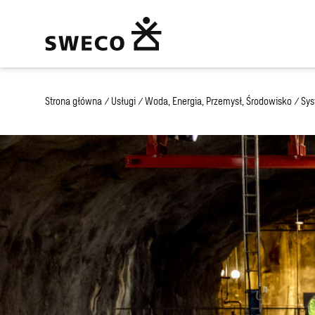
Strona główna
/
Usługi
/
Woda, Energia, Przemysł, Środowisko
/
Sys