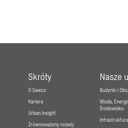
Skróty
Nasze u
O Sweco
Budynki i Obs
Kariera
Woda, Energi
Środowisko
Urban Insight
Infrastruktur
Zrównoważony rozwój