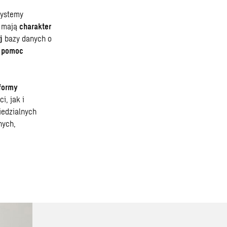
systemy
e mają
charakter
j
bazy danych o
i
pomoc
formy
i, jak i
edzialnych
nych,