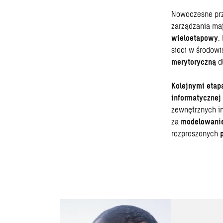
Nowoczesne prz
zarządzania ma
wieloetapowy
.
sieci w środowi
merytoryczną
dl
Kolejnymi etap
informatycznej
zewnętrznych i
za
modelowanie
rozproszonych