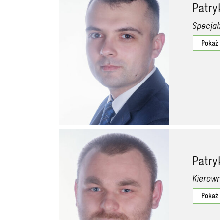
Patry
Specjal
Pokaż
Patry
Kierown
Pokaż