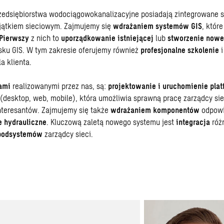
edsiębiorstwa wodociągowokanalizacyjne posiadają zintegrowane 
jątkiem sieciowym. Zajmujemy się
wdrażaniem systemów GIS
, któr
Pierwszy
z nich to
uporządkowanie istniejącej
lub
stworzenie nowe
sku GIS. W tym zakresie oferujemy również
profesjonalne szkolenie
a klienta.
ami
realizowanymi przez nas, są:
projektowanie i uruchomienie plat
(desktop, web, mobile), która umożliwia sprawną pracę zarządcy siec
nteresantów. Zajmujemy się także
wdrażaniem komponentów
odpowi
 hydrauliczne
. Kluczową zaletą nowego systemu jest
integracja
róż
podsystemów
zarządcy sieci.