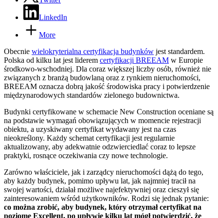
LinkedIn
More
Obecnie
wielokryterialna certyfikacja budynków
jest standardem.
Polska od kilku lat jest liderem
certyfikacji BREEAM
w Europie
środkowo-wschodniej. Dla coraz większej liczby osób, również nie
związanych z branżą budowlaną oraz z rynkiem nieruchomości,
BREEAM oznacza dobrą jakość środowiska pracy i potwierdzenie
międzynarodowych standardów zielonego budownictwa.
Budynki certyfikowane w schemacie New Construction oceniane są
na podstawie wymagań obowiązujących w momencie rejestracji
obiektu, a uzyskiwany certyfikat wydawany jest na czas
nieokreślony. Każdy schemat certyfikacji jest regularnie
aktualizowany, aby adekwatnie odzwierciedlać coraz to lepsze
praktyki, rosnące oczekiwania czy nowe technologie.
Zarówno właściciele, jak i zarządcy nieruchomości dążą do tego,
aby każdy budynek, pomimo upływu lat, jak najmniej tracił na
swojej wartości, działał możliwe najefektywniej oraz cieszył się
zainteresowaniem wśród użytkowników. Rodzi się jednak pytanie:
co można zrobić, aby budynek, który otrzymał certyfikat na
poziome Excellent, po upływie kilku lat mógł potwierdzić, że