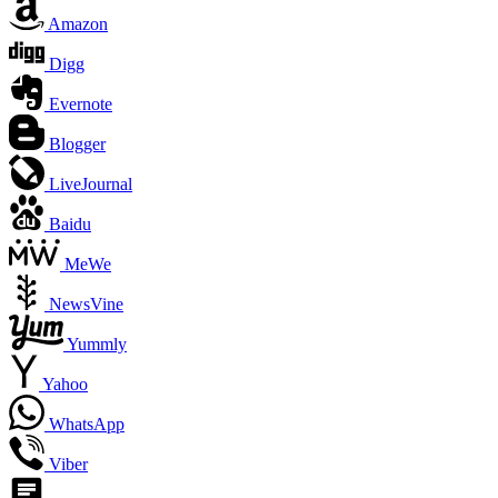
Amazon
Digg
Evernote
Blogger
LiveJournal
Baidu
MeWe
NewsVine
Yummly
Yahoo
WhatsApp
Viber