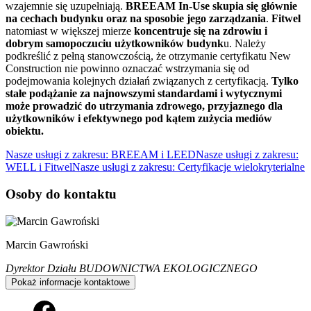
wzajemnie się uzupełniają.
BREEAM In-Use
skupia się głównie
na cechach budynku oraz na sposobie jego zarządzania
.
Fitwel
natomiast w większej mierze
koncentruje się na zdrowiu i
dobrym samopoczuciu użytkowników budynk
u. Należy
podkreślić z pełną stanowczością, że otrzymanie certyfikatu New
Construction nie powinno oznaczać wstrzymania się od
podejmowania kolejnych działań związanych z certyfikacją.
Tylko
stałe podążanie za najnowszymi standardami i wytycznymi
może prowadzić do utrzymania zdrowego, przyjaznego dla
użytkowników i efektywnego pod kątem zużycia mediów
obiektu.
Nasze usługi z zakresu: BREEAM i LEED
Nasze usługi z zakresu:
WELL i Fitwel
Nasze usługi z zakresu: Certyfikacje wielokryterialne
Osoby do kontaktu
Marcin Gawroński
Dyrektor Działu BUDOWNICTWA EKOLOGICZNEGO
Pokaż informacje kontaktowe