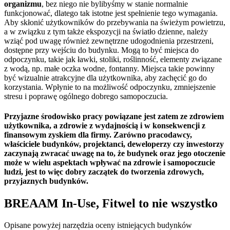
organizmu
, bez niego nie bylibyśmy w stanie normalnie
funkcjonować, dlatego tak istotne jest spełnienie tego wymagania.
Aby skłonić użytkowników do przebywania na świeżym powietrzu,
a w związku z tym także ekspozycji na światło dzienne, należy
wziąć pod uwagę również zewnętrzne udogodnienia przestrzeni,
dostępne przy wejściu do budynku. Mogą to być miejsca do
odpoczynku, takie jak ławki, stoliki, roślinność, elementy związane
z wodą, np. małe oczka wodne, fontanny. Miejsca takie powinny
być wizualnie atrakcyjne dla użytkownika, aby zachęcić go do
korzystania. Wpłynie to na możliwość odpoczynku, zmniejszenie
stresu i poprawę ogólnego dobrego samopoczucia.
Przyjazne środowisko pracy powiązane jest zatem ze zdrowiem
użytkownika, a zdrowie z wydajnością i w konsekwencji z
finansowym zyskiem dla firmy. Zarówno pracodawcy,
właściciele budynków, projektanci, deweloperzy czy inwestorzy
zaczynają zwracać uwagę na to, że budynek oraz jego otoczenie
może w wielu aspektach wpływać na zdrowie i samopoczucie
ludzi, jest to więc dobry zaczątek do tworzenia zdrowych,
przyjaznych budynków.
BREAAM In-Use, Fitwel to nie wszystko
Opisane powyżej narzędzia oceny istniejących budynków