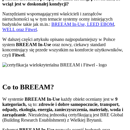
wciąż jest w doskonałej kondycji?
Narzędziami wspomagającymi właścicieli i zarządców
nieruchomości są w tym temacie systemy oceny istniejących
budynków takie jak m.in.:
BREEAM In-Use, LEED EBOM
,
WELL oraz Fitwel
.
W dalszej części artykułu opisano najpopularniejszy w Polsce
system
BREEAM In-Use
oraz nowy, ciekawy standard
koncentrujący się przede wszystkim na komforcie użytkowników,
czyli
Fitwel
.
Co to BREEAM?
W systemie
BREEAM In-Use
każdy obiekt oceniany jest w
9
kategoriach,
są to:
zdrowie i dobre samopoczucie, transport,
odpady, ekologia, energia, zanieczyszczenia, materiały, woda i
zarządzanie
. Niezależną jednostką certyfikującą jest BRE Global
(Building Research Establishment) z Wielkiej Brytanii.
Schemat
BREEAM In-Use
pozwala ocenić budynek oraz