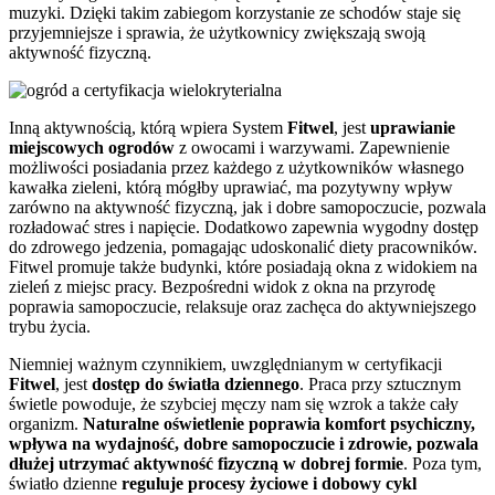
muzyki. Dzięki takim zabiegom korzystanie ze schodów staje się
przyjemniejsze i sprawia, że użytkownicy zwiększają swoją
aktywność fizyczną.
Inną aktywnością, którą wpiera System
Fitwel
, jest
uprawianie
miejscowych ogrodów
z owocami i warzywami. Zapewnienie
możliwości posiadania przez każdego z użytkowników własnego
kawałka zieleni, którą mógłby uprawiać, ma pozytywny wpływ
zarówno na aktywność fizyczną, jak i dobre samopoczucie, pozwala
rozładować stres i napięcie. Dodatkowo zapewnia wygodny dostęp
do zdrowego jedzenia, pomagając udoskonalić diety pracowników.
Fitwel promuje także budynki, które posiadają okna z widokiem na
zieleń z miejsc pracy. Bezpośredni widok z okna na przyrodę
poprawia samopoczucie, relaksuje oraz zachęca do aktywniejszego
trybu życia.
Niemniej ważnym czynnikiem, uwzględnianym w certyfikacji
Fitwel
, jest
dostęp do światła dziennego
. Praca przy sztucznym
świetle powoduje, że szybciej męczy nam się wzrok a także cały
organizm.
Naturalne oświetlenie poprawia komfort psychiczny,
wpływa na wydajność, dobre samopoczucie i zdrowie, pozwala
dłużej utrzymać aktywność fizyczną w dobrej formie
. Poza tym,
światło dzienne
reguluje procesy życiowe i dobowy cykl