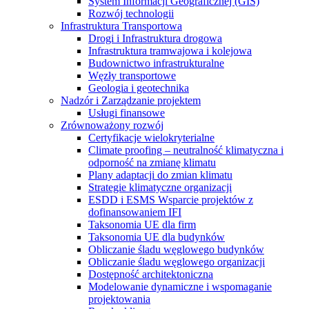
System Informacji Geograficznej (GIS)
Rozwój technologii
Infrastruktura Transportowa
Drogi i Infrastruktura drogowa
Infrastruktura tramwajowa i kolejowa
Budownictwo infrastrukturalne
Węzły transportowe
Geologia i geotechnika
Nadzór i Zarządzanie projektem
Usługi finansowe
Zrównoważony rozwój
Certyfikacje wielokryterialne
Climate proofing – neutralność klimatyczna i
odporność na zmianę klimatu
Plany adaptacji do zmian klimatu
Strategie klimatyczne organizacji
ESDD i ESMS Wsparcie projektów z
dofinansowaniem IFI
Taksonomia UE dla firm
Taksonomia UE dla budynków
Obliczanie śladu węglowego budynków
Obliczanie śladu węglowego organizacji
Dostępność architektoniczna
Modelowanie dynamiczne i wspomaganie
projektowania