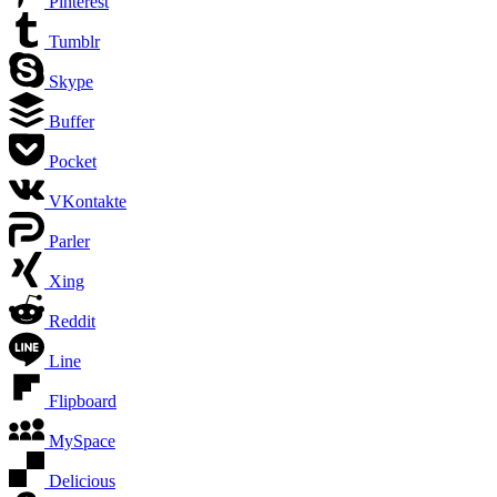
Pinterest
Tumblr
Skype
Buffer
Pocket
VKontakte
Parler
Xing
Reddit
Line
Flipboard
MySpace
Delicious