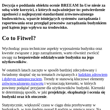
Decyzja o poddaniu obiektu ocenie BREEAM In-Use niesie za
sobą wiele korzyści, z których najważniejsze to: potwierdzenie
zgodności z najlepszymi standardami zrównoważonego
budownictwa, wparcie istniejących systemów zarządzania i
raportowania oraz przegląd procesów zarządzania budynkiem
pod kątem jego wpływu na środowisko.
Co to Fitwel?
Wychodząc poza techniczne aspekty wyposażenia budynku oraz
kwestie związane z jego zarządzaniem, warto również zwrócić
uwagę na
bezpośrednie oddziaływanie budynku na jego
użytkowników
.
W ostatnich latach zaczęto w sposób bardziej zdecydowany i
świadomy skupiać się na tematach związanych z
ludzkim zdrowiem
i dobrym samopoczuciem
. Trendy te stanowią kluczowe elementy
zrównoważonego rozwoju
i wyznaczają kierunki, w których
powinny podążać przyjazne dla użytkowników budynki. Kierunki
te determinują sposób, w jaki
projektuje
,
eksploatuje i ocenia się
budynki oraz
ich otoczenie
.
Statystycznie, większość czasu w ciągu dnia przebywamy w
budynkach, w tym średnio ponad 8 godzin w miejscu pracy. Na