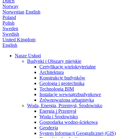
Dutch
Norway
Norwegian
English
Poland
Polish
Sweden
Swedish
United Kingdom
English
Nasze Usługi
Budynki i Obszary miejskie
Certyfikacje wielokryterialne
Architektura
Konstrukcje budynków
Geologia i geotechnika
Technologia BIM
Instalacje wewnątrzbudynkowe
Zrównoważona urbanistyka
Woda, Energia, Przemysł, Środowisko
Energia i Przemysł
Woda i Środowisko
Gospodarka wodno-ściekowa
Geodezja
System Informacji Geograficznej (GIS)