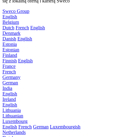
się z lokalną ofertą i karierą Sweco
Sweco Group
English
Belgium
Dutch
French
English
Denmark
Danish
English
Estonia
Estonian
Finland
Finnish
English
France
French
Germany
German
India
English
Ireland
English
Lithuania
Lithuanian
Luxembourg
English
French
German
Luxembourgish
Netherlands