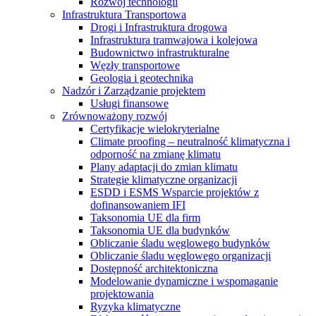
Rozwój technologii
Infrastruktura Transportowa
Drogi i Infrastruktura drogowa
Infrastruktura tramwajowa i kolejowa
Budownictwo infrastrukturalne
Węzły transportowe
Geologia i geotechnika
Nadzór i Zarządzanie projektem
Usługi finansowe
Zrównoważony rozwój
Certyfikacje wielokryterialne
Climate proofing – neutralność klimatyczna i
odporność na zmianę klimatu
Plany adaptacji do zmian klimatu
Strategie klimatyczne organizacji
ESDD i ESMS Wsparcie projektów z
dofinansowaniem IFI
Taksonomia UE dla firm
Taksonomia UE dla budynków
Obliczanie śladu węglowego budynków
Obliczanie śladu węglowego organizacji
Dostępność architektoniczna
Modelowanie dynamiczne i wspomaganie
projektowania
Ryzyka klimatyczne