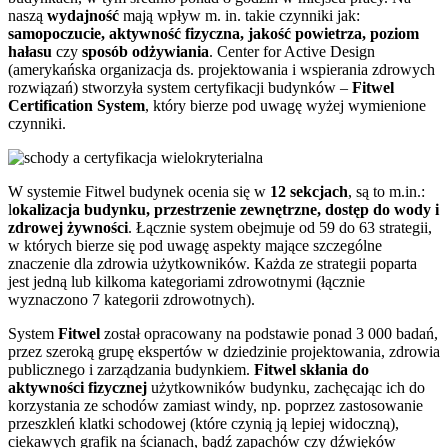
naszą
wydajność
mają wpływ m. in. takie czynniki jak:
samopoczucie, aktywność fizyczna, jakość powietrza, poziom
hałasu
czy
sposób odżywiania
. Center for Active Design
(amerykańska organizacja ds. projektowania i wspierania zdrowych
rozwiązań) stworzyła system certyfikacji budynków –
Fitwel
Certification System
, który bierze pod uwagę wyżej wymienione
czynniki.
W systemie Fitwel budynek ocenia się w
12 sekcjach
, są to m.in.:
l
okalizacja budynku, przestrzenie zewnętrzne, dostęp do wody i
zdrowej żywności
. Łącznie system obejmuje od 59 do 63 strategii,
w których bierze się pod uwagę aspekty mające szczególne
znaczenie dla zdrowia użytkowników. Każda ze strategii poparta
jest jedną lub kilkoma kategoriami zdrowotnymi (łącznie
wyznaczono 7 kategorii zdrowotnych).
System
Fitwel
został opracowany na podstawie ponad 3 000 badań,
przez szeroką grupę ekspertów w dziedzinie projektowania, zdrowia
publicznego i zarządzania budynkiem.
Fitwel skłania do
aktywności fizycznej
użytkowników budynku, zachęcając ich do
korzystania ze schodów zamiast windy, np. poprzez zastosowanie
przeszkleń klatki schodowej (które czynią ją lepiej widoczną),
ciekawych grafik na ścianach, bądź zapachów czy dźwięków