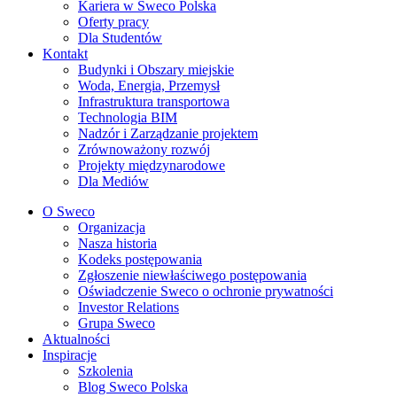
Kariera w Sweco Polska
Oferty pracy
Dla Studentów
Kontakt
Budynki i Obszary miejskie
Woda, Energia, Przemysł
Infrastruktura transportowa
Technologia BIM
Nadzór i Zarządzanie projektem
Zrównoważony rozwój
Projekty międzynarodowe
Dla Mediów
O Sweco
Organizacja
Nasza historia
Kodeks postępowania
Zgłoszenie niewłaściwego postępowania
Oświadczenie Sweco o ochronie prywatności
Investor Relations
Grupa Sweco
Aktualności
Inspiracje
Szkolenia
Blog Sweco Polska