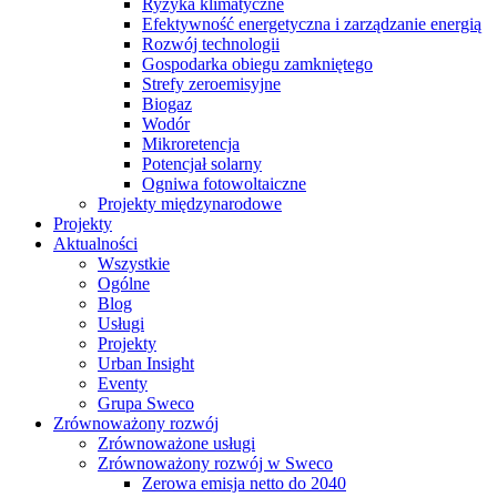
Ryzyka klimatyczne
Efektywność energetyczna i zarządzanie energią
Rozwój technologii
Gospodarka obiegu zamkniętego
Strefy zeroemisyjne
Biogaz
Wodór
Mikroretencja
Potencjał solarny
Ogniwa fotowoltaiczne
Projekty międzynarodowe
Projekty
Aktualności
Wszystkie
Ogólne
Blog
Usługi
Projekty
Urban Insight
Eventy
Grupa Sweco
Zrównoważony rozwój
Zrównoważone usługi
Zrównoważony rozwój w Sweco
Zerowa emisja netto do 2040