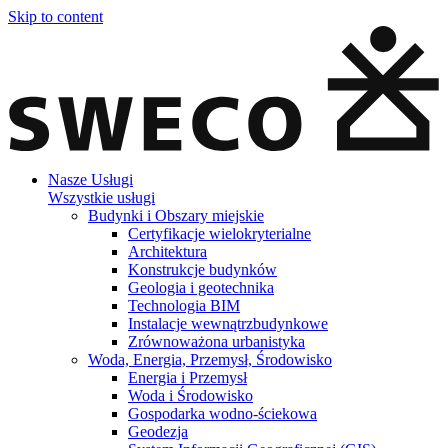
Skip to content
Nasze Usługi
Wszystkie usługi
Budynki i Obszary miejskie
Certyfikacje wielokryterialne
Architektura
Konstrukcje budynków
Geologia i geotechnika
Technologia BIM
Instalacje wewnątrzbudynkowe
Zrównoważona urbanistyka
Woda, Energia, Przemysł, Środowisko
Energia i Przemysł
Woda i Środowisko
Gospodarka wodno-ściekowa
Geodezja