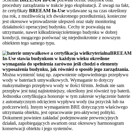
procedury zarządzania w trakcie jego eksploatacji. Z uwagi na fakt,
że certyfikaty
BREEAM In-Use
wydawane są na czas określony
(na rok, z możliwością ich dwukrotnego przedłużenia), konieczne
jest okresowe wprowadzenie ulepszeń oraz stały monitoring
działalności operacyjnej budynku. Cechy te pozwalają na
utrzymanie, nawet kilkudziesięcioletniego budynku w dobrej
kondycji, mogącego porównać się niejednokrotnie z nowszym
obiektem tego samego typu.
BREEAM
In-Use
stawia budynkom w każdym wieku określone
wymagania do spełnienia zarówno jeśli chodzi o elementy
wyposażenia budynku, jak również o sposób jego zarządzania.
Można wymienić tutaj np. zapewnienie odpowiedniego przepływu
wody w bateriach umywalkowych. Wymaganie to dotyczy
maksymalnego przepływu wody w ilości 6l/min. Jednak nie sam
przepływ jest tutaj najistotniejszy, określony jest również typ baterii.
Jednostka certyfikująca honoruje w tym zakresie wyłączenie baterie
z automatycznym odcięciem wypływu wody (na przycisk lub na
podczerwień). Innym wymaganiem BRE dotyczącym właściwego
utrzymania obiektu, jest opracowanie pro-aktywnej polityki.
Dokument powinien zakładać podejmowanie prewencyjnych
działań, zapobiegających awariom oraz okresowy harmonogram
konserwacji obiektu i jego systemów.