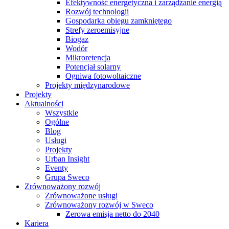
Efektywność energetyczna i zarządzanie energią
Rozwój technologii
Gospodarka obiegu zamkniętego
Strefy zeroemisyjne
Biogaz
Wodór
Mikroretencja
Potencjał solarny
Ogniwa fotowoltaiczne
Projekty międzynarodowe
Projekty
Aktualności
Wszystkie
Ogólne
Blog
Usługi
Projekty
Urban Insight
Eventy
Grupa Sweco
Zrównoważony rozwój
Zrównoważone usługi
Zrównoważony rozwój w Sweco
Zerowa emisja netto do 2040
Kariera