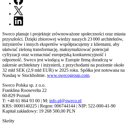
Sweco planuje i projektuje zrównoważone społeczności oraz miasta
przyszłości. Dzięki zbiorowej wiedzy naszych 23 000 architektów,
inżynierów i innych ekspertów współpracujemy z klientami, aby
ułatwiać zieloną transformację, maksymalizować potencjał
cyfryzacji oraz wzmacniać europejską konkurencyjność i
odporność. Sweco jest wiodącą w Europie firmą doradczą w
zakresie architektury i inżynierii, z przychodami na poziomie około
32 mld SEK (2,9 mld EUR) w 2025 roku. Spółka jest notowana na
Nasdaq w Stockholmie.
www.swecogroup.com
.
Sweco Polska sp. z o.o.
Franklina Roosevelta 22
60-829 Poznań
T: +48 61 864 93 00 | M:
info.pl@sweco.pl
KRS: 0000140225 | Regon: 006744144 | NIP: 522-000-41-90
Kapitał zakładowy: 19 268 500,00 PLN
Skróty