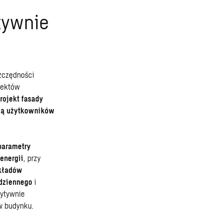
tywnie
zczędności
pektów
rojekt fasady
ącą użytkowników
parametry
energii
, przy
akładów
dziennego
i
zytywnie
w budynku
.