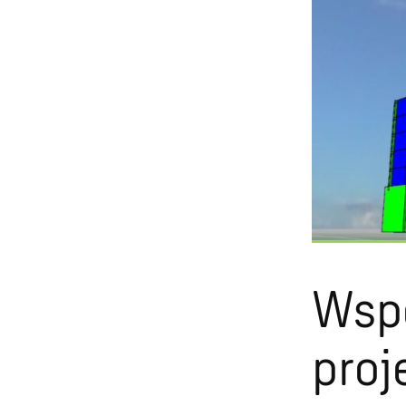
Wsp
proj