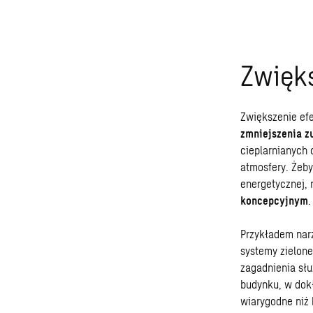
Zwięks
Zwiększenie ef
zmniejszenia zu
cieplarnianych 
atmosfery. Żeby
energetycznej,
koncepcyjnym
.
Przykładem narz
systemy zielone
zagadnienia słu
budynku, w dokł
wiarygodne niż 