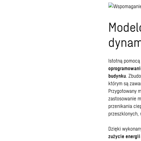
Model
dynam
Istotną pomocą
oprogramowani
budynku
. Zbud
którym są zawa
Przygotowany m
zastosowanie m
przenikania cie
przeszklonych, 
Dzięki wykonan
zużycie energi