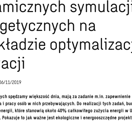
micznych symulacj
getycznych na
kładzie optymalizac
acji
06/11/2019
rych spędzamy większość dnia, mają za zadanie m.in. zapewnieni
 i pracy osób w nich przebywających. Do realizacji tych zadań, b
energii, które stanowią około 40% całkowitego zużycia energii w U
. Pokazuje to jak ważne jest ekologiczne i energooszczędne projek