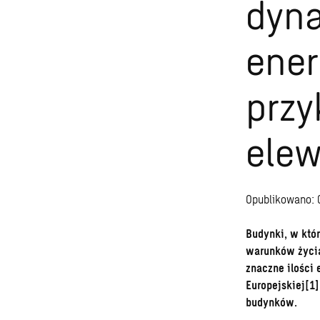
dyna
ener
przy
elew
Opublikowano: 
Budynki, w któ
warunków życia
znaczne ilości 
Europejskiej[1]
budynków.