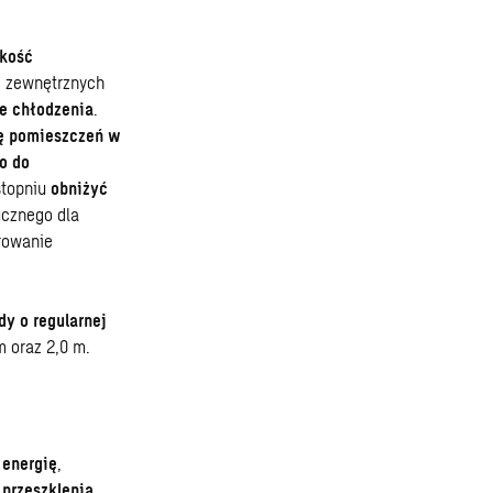
kość
e zewnętrznych
le chłodzenia
.
ię pomieszczeń w
o do
stopniu
obniżyć
ucznego dla
rowanie
dy o regularnej
 oraz 2,0 m.
 energię
,
przeszklenia
.