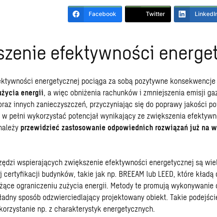
Facebook
Twitter
LinkedI
zenie efektywności energe
ektywności energetycznej pociąga za sobą pozytywne konsekwencje
życia energii
, a więc obniżenia rachunków i zmniejszenia emisji g
oraz innych zanieczyszczeń, przyczyniając się do poprawy jakości po
 w pełni wykorzystać potencjał wynikający ze zwiększenia efektywn
 należy
przewidzieć zastosowanie odpowiednich rozwiązań już na 
ędzi wspierających zwiększenie efektywności energetycznej są wiel
j certyfikacji budynków, takie jak np.
BREEAM lub LEED
, które kładą
żące ograniczeniu zużycia energii. Metody te promują wykonywanie
adny sposób odzwierciedlający projektowany obiekt. Takie podejście
korzystanie np. z charakterystyk energetycznych.