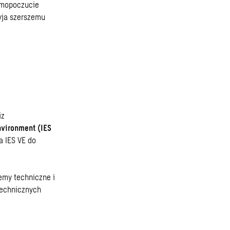
amopoczucie
yja szerszemu
iz
nvironment (IES
a IES VE do
my techniczne i
technicznych