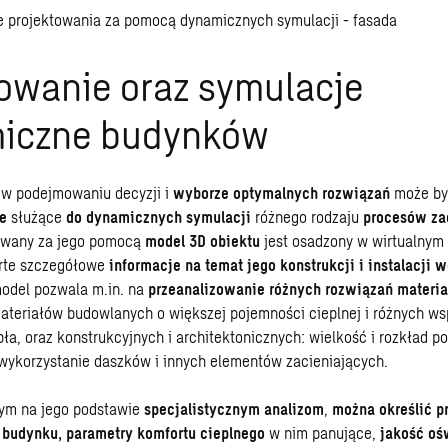
owanie oraz symulacje
iczne budynków
 w podejmowaniu decyzji i
wyborze optymalnych rozwiązań
może by
e
służące
do dynamicznych symulacji
różnego rodzaju
procesów z
owany za jego pomocą
model 3D obiektu
jest osadzony w wirtualnym
rte szczegółowe
informacje na temat jego konstrukcji i instalacji
odel pozwala m.in. na
przeanalizowanie różnych rozwiązań materi
ateriałów budowlanych o większej pojemności cieplnej i różnych w
pła, oraz konstrukcyjnych i architektonicznych: wielkość i rozkład p
wykorzystanie daszków i innych elementów zacieniających.
ym na jego podstawie
specjalistycznym analizom
,
można określić 
i budynku, parametry komfortu cieplnego
w nim panujące,
jakość oś