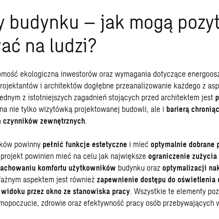
y budynku – jak mogą pozy
ać na ludzi?
mość ekologiczna inwestorów oraz wymagania dotyczące energoos
rojektantów i architektów dogłębne przeanalizowanie każdego z as
ednym z istotniejszych zagadnień stojących przed architektem jest
p
ona nie tylko wizytówką projektowanej budowli, ale i
barierą chroni
 czynników zewnętrznych
.
nków powinny
pełnić funkcje estetyczne
i mieć
optymalnie dobrane 
i projekt powinien mieć na celu jak największe
ograniczenie zużycia 
zachowaniu komfortu użytkowników
budynku oraz
optymalizacji n
Ważnym aspektem jest również
zapewnienie dostępu do oświetlenia 
widoku przez okno ze stanowiska pracy
. Wszystkie te elementy po
mopoczucie, zdrowie oraz efektywność pracy osób przebywających 