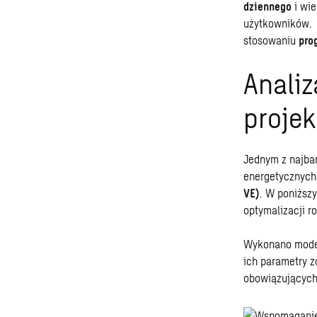
dziennego
i wie
użytkowników. 
stosowaniu
pro
Anali
proje
Jednym z najbar
energetycznych
VE)
. W poniższ
optymalizacji r
Wykonano model
ich parametry 
obowiązujących