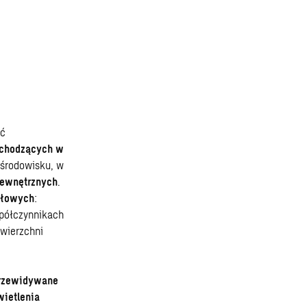
ć
achodzących w
 środowisku, w
 wewnętrznych
.
ałowych
:
spółczynnikach
owierzchni
przewidywane
wietlenia