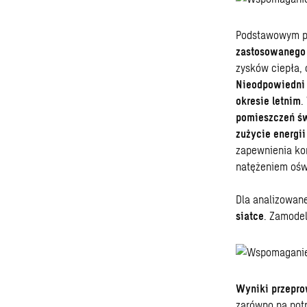
Podstawowym pa
zastosowanego 
zysków ciepła,
Nieodpowiedni 
okresie letnim
.
pomieszczeń św
zużycie energii
zapewnienia ko
natężeniem oświ
Dla analizowan
siatce
. Zamodel
Wyniki przepro
zarówno na potr