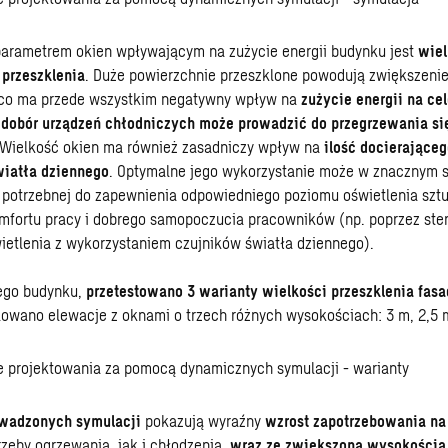
rametrem okien wpływającym na zużycie energii budynku jest
wiel
przeszklenia
. Duże powierzchnie przeszklone powodują zwiększeni
 co ma przede wszystkim negatywny wpływ na
zużycie energii na ce
dobór urządzeń chłodniczych może prowadzić do przegrzewania s
 Wielkość okien ma również zasadniczy wpływ na
ilość docierająceg
iatła dziennego
. Optymalne jego wykorzystanie może w znacznym 
potrzebnej do zapewnienia odpowiedniego poziomu oświetlenia szt
mfortu pracy i dobrego samopoczucia pracowników (np. poprzez ste
etlenia z wykorzystaniem czujników światła dziennego).
ego budynku,
przetestowano
3 warianty wielkości przeszklenia fasa
owano elewacje z oknami o trzech różnych wysokościach: 3 m, 2,5 m
wadzonych symulacji
pokazują wyraźny
wzrost zapotrzebowania na
zeby ogrzewania, jak i chłodzenia,
wraz ze zwiększoną wysokością 