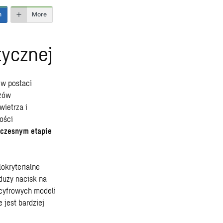
n
More
tycznej
 w postaci
azów
wietrza i
ości
wczesnym etapie
okryterialne
 duży nacisk na
 cyfrowych modeli
 jest bardziej