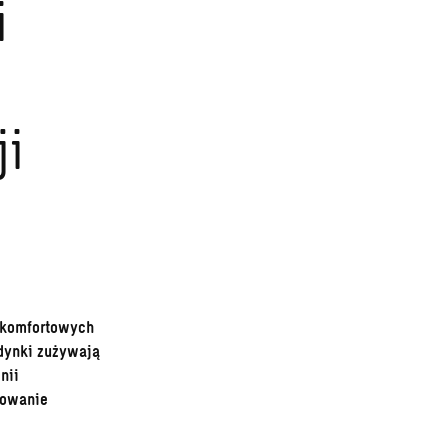
i
ji
e komfortowych
udynki zużywają
nii
towanie