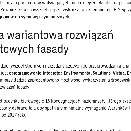
le innych parametrów wpływających na późniejszą eksploatację i s
Również coraz powszechniejsze wykorzystanie
technologii BIM
sprz
gramów do symulacji dynamicznych
.
za wariantowa rozwiązań
ktowych fasady
dziej wszechstronnych narzędzi służących do przeprowadzania anal
 jest
oprogramowanie Integrated Environmental Solutions
,
Virtual E
ym przykładzie zaprezentowano możliwości wykorzystania środowisk
ozwiązań fasady.
 budynku biurowego o 15 kondygnacjach naziemnych, którego syste
zostały dobrane tak, aby spełniały minimalne wymagania Warunków 
 od 2017 roku.