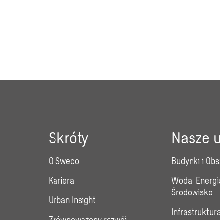
Skróty
Nasze u
O Sweco
Budynki i Obs
Kariera
Woda, Energi
Środowisko
Urban Insight
Infrastruktur
Zrównoważony rozwój