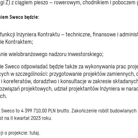
ogi Z) z ciągiem pieszo – rowerowym, chodnikiem i poboczem
iem Sweco będzie:
 funkcji Inżyniera Kontraktu – techniczne, finansowe i adminis
ie Kontraktem;
ie wielobranżowego nadzoru inwestorskiego;
ie Sweco odpowiadać będzie także za wykonywania prac pro
ych w szczególności: przygotowanie projektów zamiennych,
 i koreferatów, doradztwo i konsultacje w zakresie składanyc
rozwiązań projektowych, udział projektantów Inżyniera w nara
ch.
Sweco to 4 399 710,00 PLN brutto. Zakończenie robót budowlanych 
t na II kwartał 2023 roku.
ji o projekcie:
tutaj
.