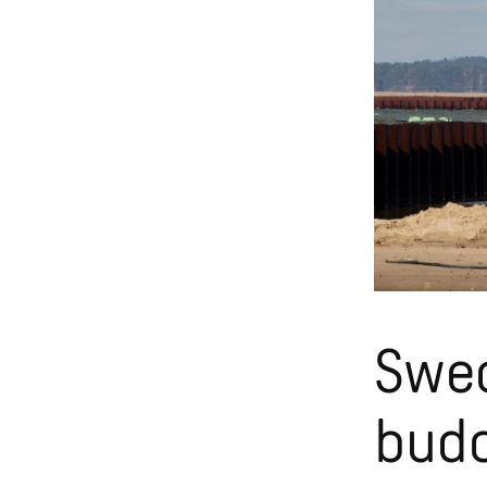
Swec
budo