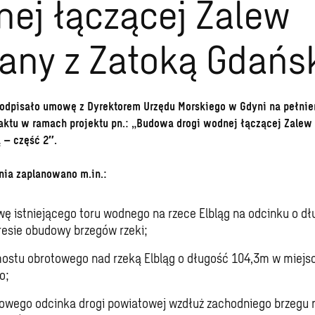
ej łączącej Zalew
any z Zatoką Gdańs
odpisało umowę z Dyrektorem Urzędu Morskiego w Gdyni na pełnien
raktu w ramach projektu pn.: „Budowa drogi wodnej łączącej Zalew
 – część 2″.
ia zaplanowano m.in.:
ę istniejącego toru wodnego na rzece Elbląg na odcinku o dłu
esie obudowy brzegów rzeki;
stu obrotowego nad rzeką Elbląg o długość 104,3m w miejs
o;
wego odcinka drogi powiatowej wzdłuż zachodniego brzegu r