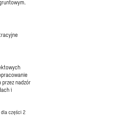
 gruntowym.
tracyjne
jektowych
 opracowanie
h przez nadzór
dach i
dla części 2