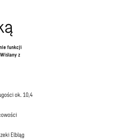
ką
ie funkcji
 Wiślany z
gości ok. 10,4
cowości
zeki Elbląg