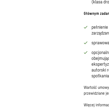
(klasa dr
Głównym zadan
pełnienie
zarządzan
sprawowan
opcjonaln
obejmując
ekspertyz
autorski 
spotkania
Wartość umowy 
przewidziane jes
Więcej informac