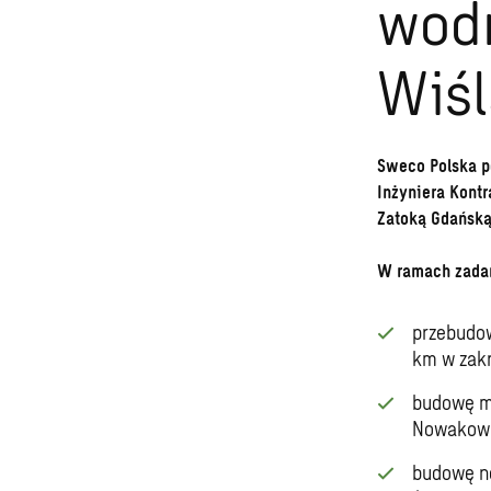
wodn
Wiśl
Sweco Polska p
Inżyniera Kont
Zatoką Gdańską
W ramach zadan
przebudow
km w zakr
budowę mo
Nowakow
budowę no