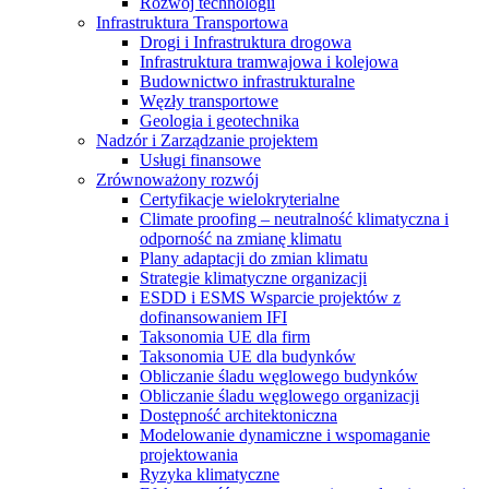
Rozwój technologii
Infrastruktura Transportowa
Drogi i Infrastruktura drogowa
Infrastruktura tramwajowa i kolejowa
Budownictwo infrastrukturalne
Węzły transportowe
Geologia i geotechnika
Nadzór i Zarządzanie projektem
Usługi finansowe
Zrównoważony rozwój
Certyfikacje wielokryterialne
Climate proofing – neutralność klimatyczna i
odporność na zmianę klimatu
Plany adaptacji do zmian klimatu
Strategie klimatyczne organizacji
ESDD i ESMS Wsparcie projektów z
dofinansowaniem IFI
Taksonomia UE dla firm
Taksonomia UE dla budynków
Obliczanie śladu węglowego budynków
Obliczanie śladu węglowego organizacji
Dostępność architektoniczna
Modelowanie dynamiczne i wspomaganie
projektowania
Ryzyka klimatyczne