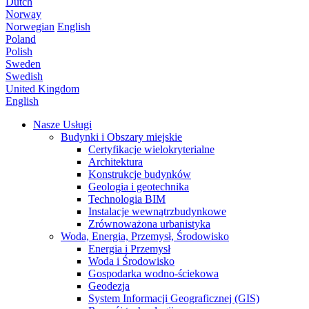
Dutch
Norway
Norwegian
English
Poland
Polish
Sweden
Swedish
United Kingdom
English
Nasze Usługi
Budynki i Obszary miejskie
Certyfikacje wielokryterialne
Architektura
Konstrukcje budynków
Geologia i geotechnika
Technologia BIM
Instalacje wewnątrzbudynkowe
Zrównoważona urbanistyka
Woda, Energia, Przemysł, Środowisko
Energia i Przemysł
Woda i Środowisko
Gospodarka wodno-ściekowa
Geodezja
System Informacji Geograficznej (GIS)