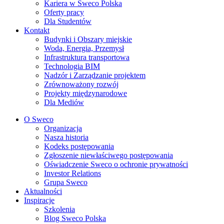
Kariera w Sweco Polska
Oferty pracy
Dla Studentów
Kontakt
Budynki i Obszary miejskie
Woda, Energia, Przemysł
Infrastruktura transportowa
Technologia BIM
Nadzór i Zarządzanie projektem
Zrównoważony rozwój
Projekty międzynarodowe
Dla Mediów
O Sweco
Organizacja
Nasza historia
Kodeks postępowania
Zgłoszenie niewłaściwego postępowania
Oświadczenie Sweco o ochronie prywatności
Investor Relations
Grupa Sweco
Aktualności
Inspiracje
Szkolenia
Blog Sweco Polska