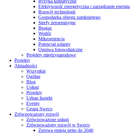
Ryzyka klimatyczne
Efektywność energetyczna i zarządzanie energią
Rozwój technologii
Gospodarka obiegu zamkniętego
Strefy zeroemisyjne
Biogaz
Wodór
Mikroretencja
Potencjał solarny
Ogniwa fotowoltaiczne
Projekty międzynarodowe
Projekty
Aktualności
Wszystkie
Ogólne
Blog
Usługi
Projekty
Urban Insight
Eventy
Grupa Sweco
Zrównoważony rozwój
Zrównoważone usługi
Zrównoważony rozwój w Sweco
Zerowa emisja netto do 2040