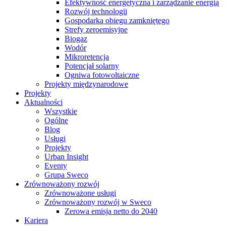
Efektywność energetyczna i zarządzanie energią
Rozwój technologii
Gospodarka obiegu zamkniętego
Strefy zeroemisyjne
Biogaz
Wodór
Mikroretencja
Potencjał solarny
Ogniwa fotowoltaiczne
Projekty międzynarodowe
Projekty
Aktualności
Wszystkie
Ogólne
Blog
Usługi
Projekty
Urban Insight
Eventy
Grupa Sweco
Zrównoważony rozwój
Zrównoważone usługi
Zrównoważony rozwój w Sweco
Zerowa emisja netto do 2040
Kariera