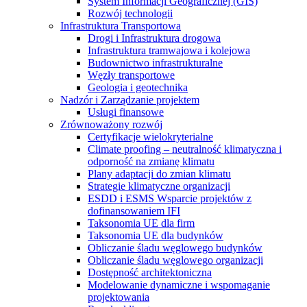
System Informacji Geograficznej (GIS)
Rozwój technologii
Infrastruktura Transportowa
Drogi i Infrastruktura drogowa
Infrastruktura tramwajowa i kolejowa
Budownictwo infrastrukturalne
Węzły transportowe
Geologia i geotechnika
Nadzór i Zarządzanie projektem
Usługi finansowe
Zrównoważony rozwój
Certyfikacje wielokryterialne
Climate proofing – neutralność klimatyczna i
odporność na zmianę klimatu
Plany adaptacji do zmian klimatu
Strategie klimatyczne organizacji
ESDD i ESMS Wsparcie projektów z
dofinansowaniem IFI
Taksonomia UE dla firm
Taksonomia UE dla budynków
Obliczanie śladu węglowego budynków
Obliczanie śladu węglowego organizacji
Dostępność architektoniczna
Modelowanie dynamiczne i wspomaganie
projektowania