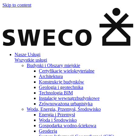
Skip to content
Nasze Usługi
Wszystkie usługi
Budynki i Obszary miejskie
Certyfikacje wielokryterialne
Architektura
Konstrukcje budynków
Geologia i geotechnika
Technologia BIM
Instalacje wewnątrzbudynkowe
Zrównoważona urbanistyka
Woda, Energia, Przemysł, Środowisko
Energia i Przemysł
Woda i Środowisko
Gospodarka wodno-ściekowa
Geodezja