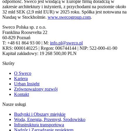
odporność. Sweco jest wiodącą w Europie firmą doradczą w
zakresie architektury i inżynierii, z przychodami na poziomie około
32 mld SEK (2,9 mld EUR) w 2025 roku. Spółka jest notowana na
Nasdaq w Stockholmie.
www.swecogroup.com
.
Sweco Polska sp. z o.o.
Franklina Roosevelta 22
60-829 Poznań
T: +48 61 864 93 00 | M:
info.pl@sweco.pl
KRS: 0000140225 | Regon: 006744144 | NIP: 522-000-41-90
Kapitał zakładowy: 19 268 500,00 PLN
Skróty
O Sweco
Kariera
Urban Insight
Zrównoważony rozwój
Kontakt
Nasze usługi
Budynki i Obszary miejskie
Woda, Energia, Przemysł, Środowisko
Infrastruktura transportowa
Nadzór i Zarządzanie projektem