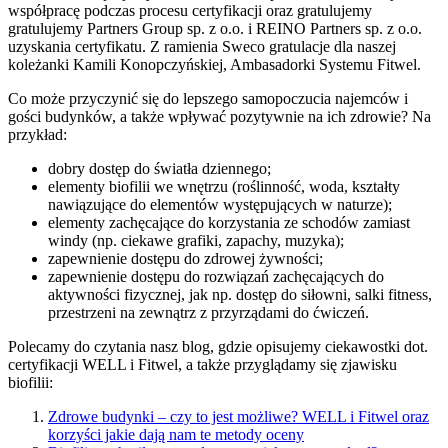
współpracę podczas procesu certyfikacji oraz gratulujemy
gratulujemy Partners Group sp. z o.o. i REINO Partners sp. z o.o.
uzyskania certyfikatu. Z ramienia Sweco gratulacje dla naszej
koleżanki Kamili Konopczyńskiej, Ambasadorki Systemu Fitwel.
Co może przyczynić się do lepszego samopoczucia najemców i
gości budynków, a także wpływać pozytywnie na ich zdrowie? Na
przykład:
dobry dostęp do światła dziennego;
elementy biofilii we wnętrzu (roślinność, woda, kształty
nawiązujące do elementów występujących w naturze);
elementy zachęcające do korzystania ze schodów zamiast
windy (np. ciekawe grafiki, zapachy, muzyka);
zapewnienie dostępu do zdrowej żywności;
zapewnienie dostępu do rozwiązań zachęcających do
aktywności fizycznej, jak np. dostęp do siłowni, salki fitness,
przestrzeni na zewnątrz z przyrządami do ćwiczeń.
Polecamy do czytania nasz blog, gdzie opisujemy ciekawostki dot.
certyfikacji WELL i Fitwel, a także przyglądamy się zjawisku
biofilii:
Zdrowe budynki – czy to jest możliwe? WELL i Fitwel oraz
korzyści jakie dają nam te metody oceny