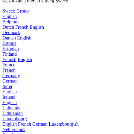
się z lokalną ofertą i karierą Sweco
Sweco Group
English
Belgium
Dutch
French
English
Denmark
Danish
English
Estonia
Estonian
Finland
Finnish
English
France
French
Germany
German
India
English
Ireland
English
Lithuania
Lithuanian
Luxembourg
English
French
German
Luxembourgish
Netherlands