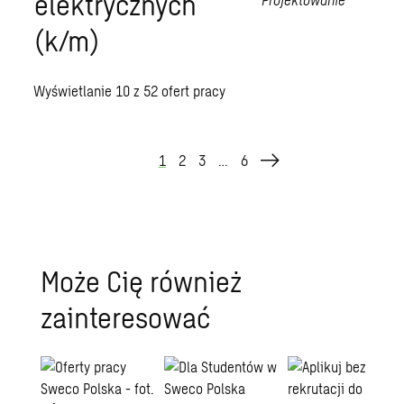
elektrycznych
(k/m)
Wyświetlanie
10
z
52
ofert pracy
1
2
3
…
6
Może Cię również
zainteresować