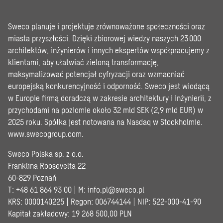
Sweco planuje i projektuje zrównoważone społeczności oraz
miasta przyszłości. Dzięki zbiorowej wiedzy naszych 23 000
architektów, inżynierów i innych ekspertów współpracujemy z
klientami, aby ułatwiać zieloną transformację,
maksymalizować potencjał cyfryzacji oraz wzmacniać
europejską konkurencyjność i odporność. Sweco jest wiodącą
w Europie firmą doradczą w zakresie architektury i inżynierii, z
przychodami na poziomie około 32 mld SEK (2,9 mld EUR) w
2025 roku. Spółka jest notowana na Nasdaq w Stockholmie.
www.swecogroup.com
.
Sweco Polska sp. z o.o.
Franklina Roosevelta 22
60-829 Poznań
T: +48 61 864 93 00 | M:
info.pl@sweco.pl
KRS: 0000140225 | Regon: 006744144 | NIP: 522-000-41-90
Kapitał zakładowy: 19 268 500,00 PLN