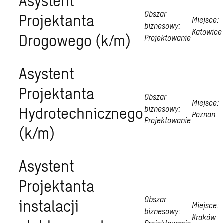
Asystent
Obszar
Projektanta
Miejsce:
biznesowy:
Katowice
Drogowego (k/m)
Projektowanie
Asystent
Projektanta
Obszar
Miejsce:
Hydrotechnicznego
biznesowy:
Poznań
Projektowanie
(k/m)
Asystent
Projektanta
Obszar
instalacji
Miejsce:
biznesowy:
Kraków
Projektowanie